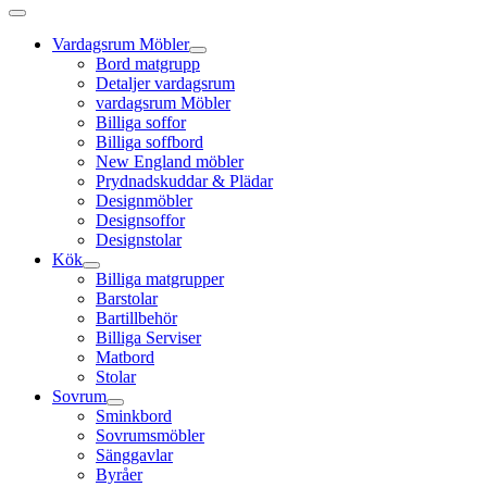
Vardagsrum Möbler
Bord matgrupp
Detaljer vardagsrum
vardagsrum Möbler
Billiga soffor
Billiga soffbord
New England möbler
Prydnadskuddar & Plädar
Designmöbler
Designsoffor
Designstolar
Kök
Billiga matgrupper
Barstolar
Bartillbehör
Billiga Serviser
Matbord
Stolar
Sovrum
Sminkbord
Sovrumsmöbler
Sänggavlar
Byråer