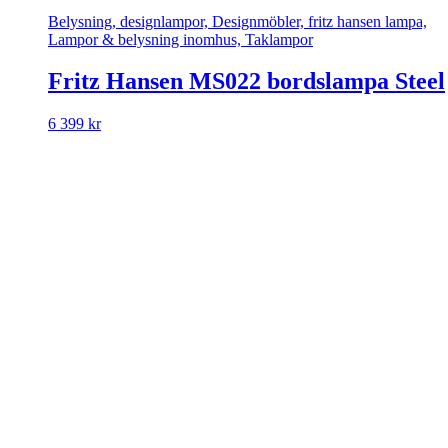
Belysning, designlampor, Designmöbler, fritz hansen lampa,
Lampor & belysning inomhus, Taklampor
Fritz Hansen MS022 bordslampa Steel
6 399
kr