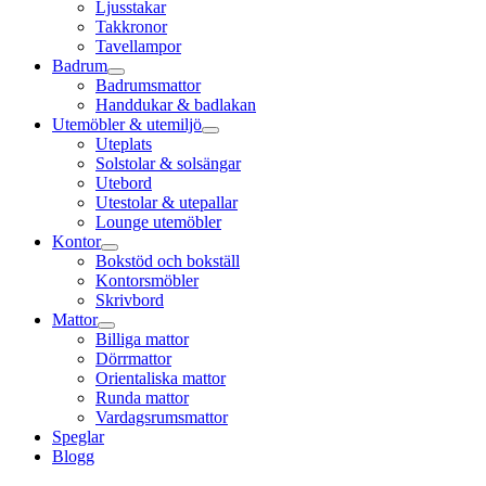
Ljusstakar
Takkronor
Tavellampor
Badrum
Badrumsmattor
Handdukar & badlakan
Utemöbler & utemiljö
Uteplats
Solstolar & solsängar
Utebord
Utestolar & utepallar
Lounge utemöbler
Kontor
Bokstöd och bokställ
Kontorsmöbler
Skrivbord
Mattor
Billiga mattor
Dörrmattor
Orientaliska mattor
Runda mattor
Vardagsrumsmattor
Speglar
Blogg