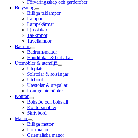
Förvaringsskåp och garderober
Belysning
Billiga taklampor
Lampor
Lampskärmar
Ljusstakar
Takkronor
Tavellampor
Badrum
Badrumsmattor
Handdukar & badlakan
Utemöbler & utemiljö
Uteplats
Solstolar & solsängar
Utebord
Utestolar & utepallar
Lounge utemöbler
Kontor
Bokstöd och bokställ
Kontorsmöbler
Skrivbord
Mattor
Billiga mattor
Dörrmattor
Orientaliska mattor