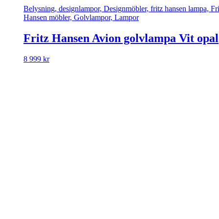
Belysning, designlampor, Designmöbler, fritz hansen lampa, Fri
Hansen möbler, Golvlampor, Lampor
Fritz Hansen Avion golvlampa Vit opal
8 999
kr