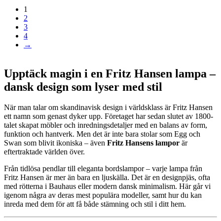
1
2
3
4
→
Upptäck magin i en Fritz Hansen lampa –
dansk design som lyser med stil
När man talar om skandinavisk design i världsklass är Fritz Hansen
ett namn som genast dyker upp. Företaget har sedan slutet av 1800-
talet skapat möbler och inredningsdetaljer med en balans av form,
funktion och hantverk. Men det är inte bara stolar som Egg och
Swan som blivit ikoniska – även
Fritz Hansens lampor
är
eftertraktade världen över.
Från tidlösa pendlar till eleganta bordslampor – varje lampa från
Fritz Hansen är mer än bara en ljuskälla. Det är en designpjäs, ofta
med rötterna i Bauhaus eller modern dansk minimalism. Här går vi
igenom några av deras mest populära modeller, samt hur du kan
inreda med dem för att få både stämning och stil i ditt hem.