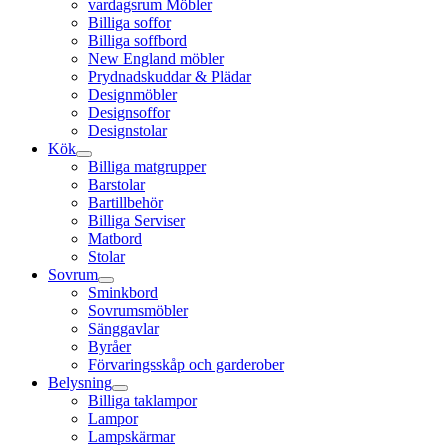
vardagsrum Möbler
Billiga soffor
Billiga soffbord
New England möbler
Prydnadskuddar & Plädar
Designmöbler
Designsoffor
Designstolar
Kök
Billiga matgrupper
Barstolar
Bartillbehör
Billiga Serviser
Matbord
Stolar
Sovrum
Sminkbord
Sovrumsmöbler
Sänggavlar
Byråer
Förvaringsskåp och garderober
Belysning
Billiga taklampor
Lampor
Lampskärmar