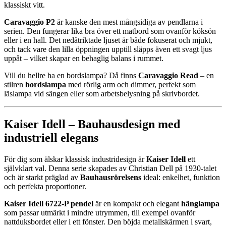
klassiskt vitt.
Caravaggio P2
är kanske den mest mångsidiga av pendlarna i
serien. Den fungerar lika bra över ett matbord som ovanför köksön
eller i en hall. Det nedåtriktade ljuset är både fokuserat och mjukt,
och tack vare den lilla öppningen upptill släpps även ett svagt ljus
uppåt – vilket skapar en behaglig balans i rummet.
Vill du hellre ha en bordslampa? Då finns
Caravaggio Read
– en
stilren
bordslampa
med rörlig arm och dimmer, perfekt som
läslampa vid sängen eller som arbetsbelysning på skrivbordet.
Kaiser Idell – Bauhausdesign med
industriell elegans
För dig som älskar klassisk industridesign är
Kaiser Idell
ett
självklart val. Denna serie skapades av Christian Dell på 1930-talet
och är starkt präglad av
Bauhausrörelsens
ideal: enkelhet, funktion
och perfekta proportioner.
Kaiser Idell 6722-P pendel
är en kompakt och elegant
hänglampa
som passar utmärkt i mindre utrymmen, till exempel ovanför
nattduksbordet eller i ett fönster. Den böjda metallskärmen i svart,