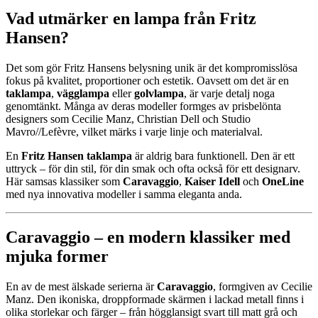
Vad utmärker en lampa från Fritz
Hansen?
Det som gör Fritz Hansens belysning unik är det kompromisslösa
fokus på kvalitet, proportioner och estetik. Oavsett om det är en
taklampa
,
vägglampa
eller
golvlampa
, är varje detalj noga
genomtänkt. Många av deras modeller formges av prisbelönta
designers som Cecilie Manz, Christian Dell och Studio
Mavro//Lefèvre, vilket märks i varje linje och materialval.
En
Fritz Hansen taklampa
är aldrig bara funktionell. Den är ett
uttryck – för din stil, för din smak och ofta också för ett designarv.
Här samsas klassiker som
Caravaggio
,
Kaiser Idell
och
OneLine
med nya innovativa modeller i samma eleganta anda.
Caravaggio – en modern klassiker med
mjuka former
En av de mest älskade serierna är
Caravaggio
, formgiven av Cecilie
Manz. Den ikoniska, droppformade skärmen i lackad metall finns i
olika storlekar och färger – från högglansigt svart till matt grå och