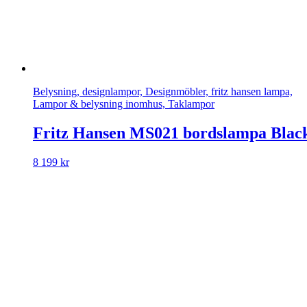
Belysning, designlampor, Designmöbler, fritz hansen lampa,
Lampor & belysning inomhus, Taklampor
Fritz Hansen MS021 bordslampa Blac
8 199
kr