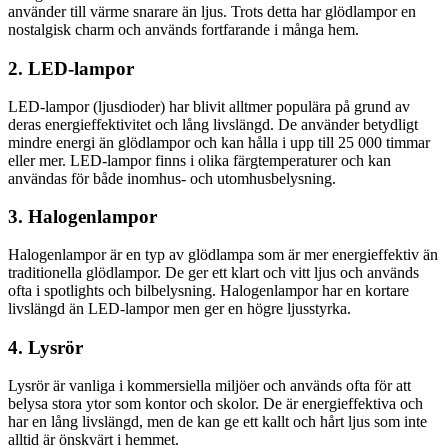
använder till värme snarare än ljus. Trots detta har glödlampor en
nostalgisk charm och används fortfarande i många hem.
2. LED-lampor
LED-lampor (ljusdioder) har blivit alltmer populära på grund av
deras energieffektivitet och lång livslängd. De använder betydligt
mindre energi än glödlampor och kan hålla i upp till 25 000 timmar
eller mer. LED-lampor finns i olika färgtemperaturer och kan
användas för både inomhus- och utomhusbelysning.
3. Halogenlampor
Halogenlampor är en typ av glödlampa som är mer energieffektiv än
traditionella glödlampor. De ger ett klart och vitt ljus och används
ofta i spotlights och bilbelysning. Halogenlampor har en kortare
livslängd än LED-lampor men ger en högre ljusstyrka.
4. Lysrör
Lysrör är vanliga i kommersiella miljöer och används ofta för att
belysa stora ytor som kontor och skolor. De är energieffektiva och
har en lång livslängd, men de kan ge ett kallt och hårt ljus som inte
alltid är önskvärt i hemmet.