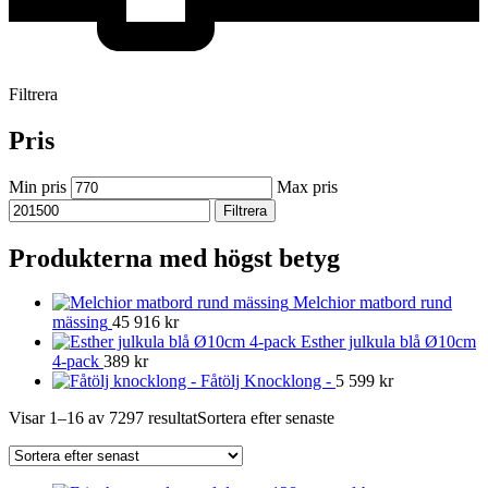
Filtrera
Pris
Min pris
Max pris
Filtrera
Produkterna med högst betyg
Melchior matbord rund
mässing
45 916
kr
Esther julkula blå Ø10cm
4-pack
389
kr
Fåtölj Knocklong -
5 599
kr
Visar 1–16 av 7297 resultat
Sortera efter senaste