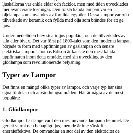
ljuskällorna var enkla eldar och facklor, men med tiden utvecklades
mer avancerade lösningar. Den första kända lampan var en
oljelampa som användes av forntida egyptier. Dessa lampor var ofta
tillverkade av keramik och fyllda med olja som brändes för att ge
ljus.
Under medeltiden blev stearinljus populära, och de tillverkades av
talg eller bivax. Det var först på 1800-talet som den moderna lampan
började ta form med uppfinningen av gaslampan och senare
elektriska lampor. Thomas Edison är kanske den mest kända
uppfinnaren inom detta område, med sin utveckling av den
glödlampa som revolutionerade belysning.
Typer av Lampor
Det finns en mängd olika typer av lampor, och varje typ har sina
egna fördelar och användningsområden. Här är några av de mest
populära:
1. Glödlampor
Glödlampor har länge varit den mest använda lampan i hemmet. De
ger ett varmt och behagligt ljus, men de är inte särskilt
energieffektiva. De omvandlar en stor del av den elektricitet de