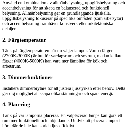
Använd en kombination av allmänbelysning, uppgiftsbelysning och
accentbelysning för att skapa en balanserad och funktionell
belysning. Allmänbelysning ger en grundläggande ljuskälla,
uppgiftsbelysning fokuserar på specifika områden (som arbetsytor)
och accentbelysning framhäver konstverk eller arkitektoniska
detaljer.
2. Färgtemperatur
Tänk på färgtemperaturen när du väljer lampor. Varma färger
(2700K-3000K) är bra för vardagsrum och sovrum, medan kallare
färger (4000K-5000K) kan vara mer lämpliga för kök och
arbetsrum.
3. Dimmerfunktioner
Installera dimmerbrytare för att justera ljusstyrkan efter behov. Detta
ger dig möjlighet att skapa olika stämningar och spara energi.
4. Placering
Tänk på var lamporna placeras. En välplacerad lampa kan göra ett
rum mer funktionellt och inbjudande. Undvik att placera lampor i
hörn där de inte kan sprida ljus effektivt.