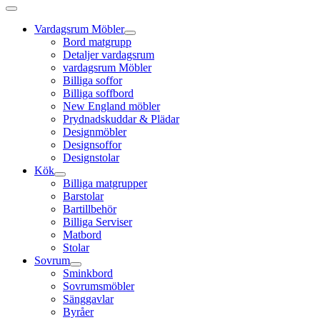
Vardagsrum Möbler
Bord matgrupp
Detaljer vardagsrum
vardagsrum Möbler
Billiga soffor
Billiga soffbord
New England möbler
Prydnadskuddar & Plädar
Designmöbler
Designsoffor
Designstolar
Kök
Billiga matgrupper
Barstolar
Bartillbehör
Billiga Serviser
Matbord
Stolar
Sovrum
Sminkbord
Sovrumsmöbler
Sänggavlar
Byråer