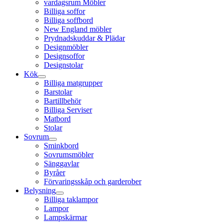
vardagsrum Möbler
Billiga soffor
Billiga soffbord
New England möbler
Prydnadskuddar & Plädar
Designmöbler
Designsoffor
Designstolar
Kök
Billiga matgrupper
Barstolar
Bartillbehör
Billiga Serviser
Matbord
Stolar
Sovrum
Sminkbord
Sovrumsmöbler
Sänggavlar
Byråer
Förvaringsskåp och garderober
Belysning
Billiga taklampor
Lampor
Lampskärmar