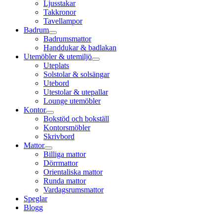
Ljusstakar
Takkronor
Tavellampor
Badrum
Badrumsmattor
Handdukar & badlakan
Utemöbler & utemiljö
Uteplats
Solstolar & solsängar
Utebord
Utestolar & utepallar
Lounge utemöbler
Kontor
Bokstöd och bokställ
Kontorsmöbler
Skrivbord
Mattor
Billiga mattor
Dörrmattor
Orientaliska mattor
Runda mattor
Vardagsrumsmattor
Speglar
Blogg