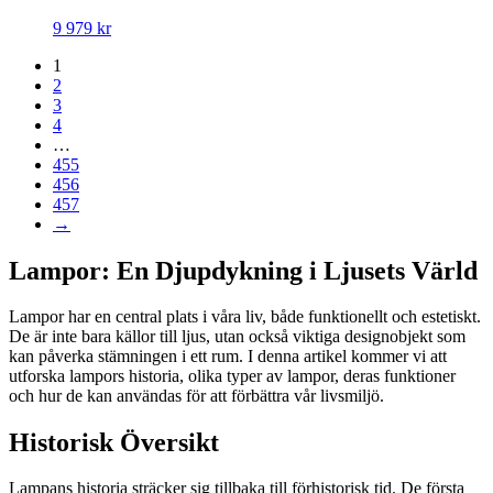
9 979
kr
1
2
3
4
…
455
456
457
→
Lampor: En Djupdykning i Ljusets Värld
Lampor har en central plats i våra liv, både funktionellt och estetiskt.
De är inte bara källor till ljus, utan också viktiga designobjekt som
kan påverka stämningen i ett rum. I denna artikel kommer vi att
utforska lampors historia, olika typer av lampor, deras funktioner
och hur de kan användas för att förbättra vår livsmiljö.
Historisk Översikt
Lampans historia sträcker sig tillbaka till förhistorisk tid. De första