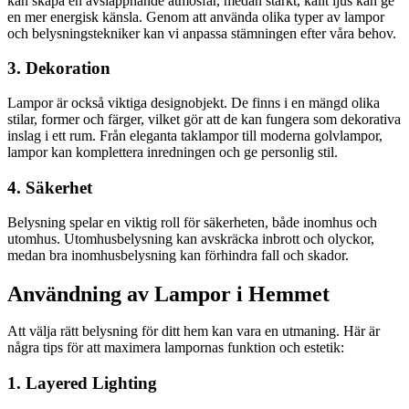
kan skapa en avslappnande atmosfär, medan starkt, kallt ljus kan ge
en mer energisk känsla. Genom att använda olika typer av lampor
och belysningstekniker kan vi anpassa stämningen efter våra behov.
3. Dekoration
Lampor är också viktiga designobjekt. De finns i en mängd olika
stilar, former och färger, vilket gör att de kan fungera som dekorativa
inslag i ett rum. Från eleganta taklampor till moderna golvlampor,
lampor kan komplettera inredningen och ge personlig stil.
4. Säkerhet
Belysning spelar en viktig roll för säkerheten, både inomhus och
utomhus. Utomhusbelysning kan avskräcka inbrott och olyckor,
medan bra inomhusbelysning kan förhindra fall och skador.
Användning av Lampor i Hemmet
Att välja rätt belysning för ditt hem kan vara en utmaning. Här är
några tips för att maximera lampornas funktion och estetik:
1. Layered Lighting