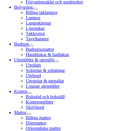
Förvaringsskåp och garderober
Belysning
Billiga taklampor
Lampor
Lampskärmar
Ljusstakar
Takkronor
Tavellampor
Badrum
Badrumsmattor
Handdukar & badlakan
Utemöbler & utemiljö
Uteplats
Solstolar & solsängar
Utebord
Utestolar & utepallar
Lounge utemöbler
Kontor
Bokstöd och bokställ
Kontorsmöbler
Skrivbord
Mattor
Billiga mattor
Dörrmattor
Orientaliska mattor