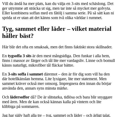
Vill du ändå ha mer plats, kan du välja en 3-sits med schäslong. Det
ger utrymme att sträcka ut sig, men tar inte så mycket mer golvyta.
Eller kombinera soffan med en fåtölj i samma serie. På så sätt kan ni
sprida ut er utan att det känns som två olika världar i rummet.
Tyg, sammet eller läder – vilket material
håller bäst?
Här blir det ofta en smaksak, men det finns faktiskt stora skillnader.
En
tygsoffa 3 sits
är den mest mångsidiga. Den funkar i alla hem,
finns i massor av färger och tål lite mer vardagsliv. Linne och bomull
känns naturligt, mikrofiber tål fläckar bättre.
En
3-sits soffa i sammet
däremot – den är för dig som vill ha den
där hotellkänslan hemma. Lite lyxigare, lite mer statement. Men
sammet kräver också mer omsorg. Impregnera den innan du börjar
använda den, annars syns minsta märke.
Och
lädersoffor
då? De är slitstarka, tidlösa och bara blir snyggare
med åren. Men de kan också kännas kalla på vintern och lite
klibbiga på sommaren.
Jag har själv haft alla tre – tyg, sammet och läder – och ärligt talat,