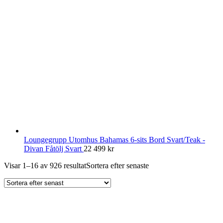
Loungegrupp Utomhus Bahamas 6-sits Bord Svart/Teak -
Divan Fåtölj Svart
22 499
kr
Visar 1–16 av 926 resultat
Sortera efter senaste