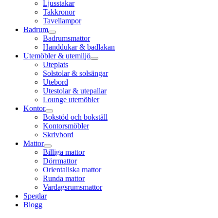
Ljusstakar
Takkronor
Tavellampor
Badrum
Badrumsmattor
Handdukar & badlakan
Utemöbler & utemiljö
Uteplats
Solstolar & solsängar
Utebord
Utestolar & utepallar
Lounge utemöbler
Kontor
Bokstöd och bokställ
Kontorsmöbler
Skrivbord
Mattor
Billiga mattor
Dörrmattor
Orientaliska mattor
Runda mattor
Vardagsrumsmattor
Speglar
Blogg