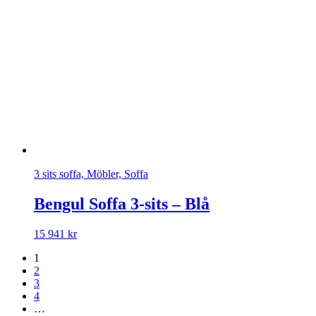
3 sits soffa, Möbler, Soffa
Bengul Soffa 3-sits – Blå
15 941
kr
1
2
3
4
…