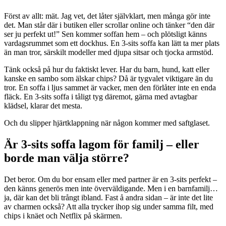
Först av allt: mät. Jag vet, det låter självklart, men många gör inte
det. Man står där i butiken eller scrollar online och tänker “den där
ser ju perfekt ut!” Sen kommer soffan hem – och plötsligt känns
vardagsrummet som ett dockhus. En 3-sits soffa kan lätt ta mer plats
än man tror, särskilt modeller med djupa sitsar och tjocka armstöd.
Tänk också på hur du faktiskt lever. Har du barn, hund, katt eller
kanske en sambo som älskar chips? Då är tygvalet viktigare än du
tror. En soffa i ljus sammet är vacker, men den förlåter inte en enda
fläck. En 3-sits soffa i tåligt tyg däremot, gärna med avtagbar
klädsel, klarar det mesta.
Och du slipper hjärtklappning när någon kommer med saftglaset.
Är 3-sits soffa lagom för familj – eller
borde man välja större?
Det beror. Om du bor ensam eller med partner är en 3-sits perfekt –
den känns generös men inte överväldigande. Men i en barnfamilj…
ja, där kan det bli trångt ibland. Fast å andra sidan – är inte det lite
av charmen också? Att alla trycker ihop sig under samma filt, med
chips i knäet och Netflix på skärmen.