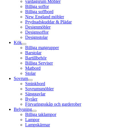
vardagsrum Möbler
Billiga soffor
Billiga soffbord
New England möbler
Prydnadskuddar & Plädar
Designmöbler
Designsoffor
Designstolar
Kök
Billiga matgrupper
Barstolar
Bartillbehör
Billiga Serviser
Matbord
Stolar
Sovrum
Sminkbord
Sovrumsmöbler
Sänggavlar
Byråer
Förvaringsskåp och garderober
Belysning
Billiga taklampor
Lampor
Lampskärmar