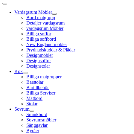
Vardagsrum Möbler
Bord matgrupp
Detaljer vardagsrum
vardagsrum Möbler
Billiga soffor
Billiga soffbord
New England möbler
Prydnadskuddar & Plädar
Designmöbler
Designsoffor
Designstolar
Kök
Billiga matgrupper
Barstolar
Bartillbehör
Billiga Serviser
Matbord
Stolar
Sovrum
Sminkbord
Sovrumsmöbler
Sänggavlar
Byråer