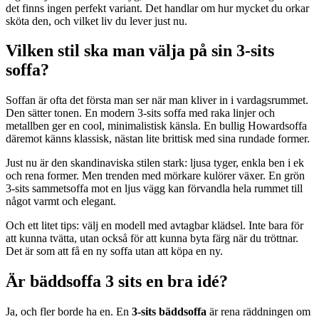
det finns ingen perfekt variant. Det handlar om hur mycket du orkar
sköta den, och vilket liv du lever just nu.
Vilken stil ska man välja på sin 3-sits
soffa?
Soffan är ofta det första man ser när man kliver in i vardagsrummet.
Den sätter tonen. En modern 3-sits soffa med raka linjer och
metallben ger en cool, minimalistisk känsla. En bullig Howardsoffa
däremot känns klassisk, nästan lite brittisk med sina rundade former.
Just nu är den skandinaviska stilen stark: ljusa tyger, enkla ben i ek
och rena former. Men trenden med mörkare kulörer växer. En grön
3-sits sammetsoffa mot en ljus vägg kan förvandla hela rummet till
något varmt och elegant.
Och ett litet tips: välj en modell med avtagbar klädsel. Inte bara för
att kunna tvätta, utan också för att kunna byta färg när du tröttnar.
Det är som att få en ny soffa utan att köpa en ny.
Är bäddsoffa 3 sits en bra idé?
Ja, och fler borde ha en. En
3-sits bäddsoffa
är rena räddningen om