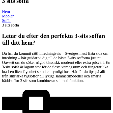
3 sits soffa
Hem
Möbler
Soffa
3 sits soffa
Letar du efter den perfekta 3-sits soffan
till ditt hem?
Då har du kommit rätt! Inredningsvis – Sveriges mest lästa sida om
inredning – här guidar vi dig till de bästa 3-sits sofforna just nu.
Oavsett om du söker något klassiskt, modernt eller extra prisvärt. En
3-sits soffa är lagom stor för de flesta vardagsrum och fungerar lika
bra i en liten lägenhet som i ett rymligt hus. Här får du tips på allt
från slitstarka tygsoffor till lyxiga sammetsmodeller och smarta
bäddsoffor 3 sits som kombinerar stil med funktion.