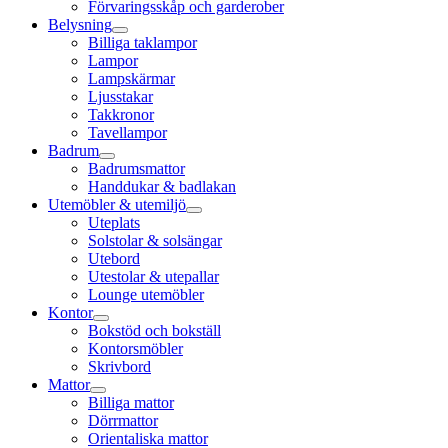
Förvaringsskåp och garderober
Belysning
Billiga taklampor
Lampor
Lampskärmar
Ljusstakar
Takkronor
Tavellampor
Badrum
Badrumsmattor
Handdukar & badlakan
Utemöbler & utemiljö
Uteplats
Solstolar & solsängar
Utebord
Utestolar & utepallar
Lounge utemöbler
Kontor
Bokstöd och bokställ
Kontorsmöbler
Skrivbord
Mattor
Billiga mattor
Dörrmattor
Orientaliska mattor