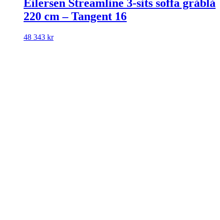
Eilersen Streamline 3-sits soffa gråblå
220 cm – Tangent 16
48 343
kr