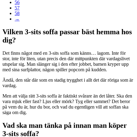
56
57
58
→
Vilken 3-sits soffa passar bäst hemma hos
dig?
Det finns något med en 3-sits soffa som känns… lagom. Inte för
stor, inte för liten, utan precis den där mittpunkten där vardagslivet
utspelar sig. Man slänger sig i den efter jobbet, barnen kryper upp
med sina surfplattor, någon spiller popcorn på kudden.
Ändå, den står där som en stadig trygghet i allt det där röriga som är
vardag.
Men att välja rätt 3-sits soffa är faktiskt svårare än det låter. Ska den
vara mjuk eller fast? Ljus eller mörk? Tyg eller sammet? Det beror
på vem du är, hur du bor, och vad du egentligen vill att soffan ska
säga om dig.
Vad ska man tänka på innan man köper
3-sits soffa?