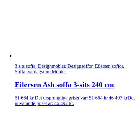
3 sits soffa, Designmöbler, Designsoffor, Eilersen soffor,
Soffa, vardagsrum Möbler
Eilersen Ash soffa 3-sits 240 cm
51 664
kr
Det ursprungliga priset var: 51 664 kr.
46 497
kr
Det
nuvarande priset är: 46 497 kr.