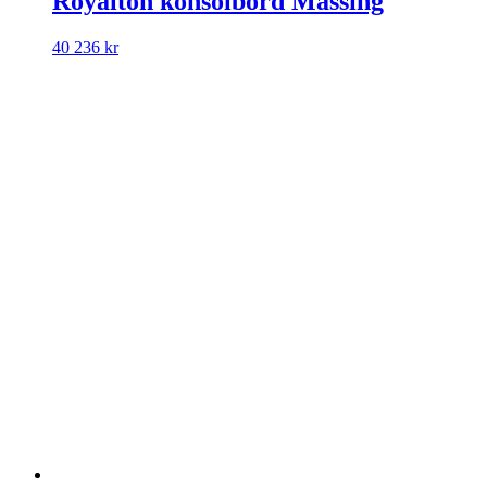
Royalton konsolbord Mässing
40 236
kr