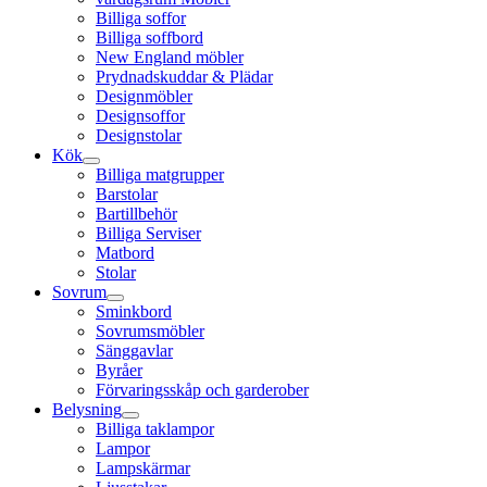
Billiga soffor
Billiga soffbord
New England möbler
Prydnadskuddar & Plädar
Designmöbler
Designsoffor
Designstolar
Kök
Billiga matgrupper
Barstolar
Bartillbehör
Billiga Serviser
Matbord
Stolar
Sovrum
Sminkbord
Sovrumsmöbler
Sänggavlar
Byråer
Förvaringsskåp och garderober
Belysning
Billiga taklampor
Lampor
Lampskärmar