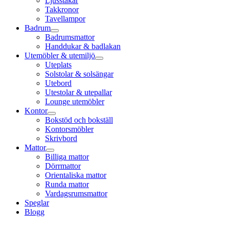
Ljusstakar
Takkronor
Tavellampor
Badrum
Badrumsmattor
Handdukar & badlakan
Utemöbler & utemiljö
Uteplats
Solstolar & solsängar
Utebord
Utestolar & utepallar
Lounge utemöbler
Kontor
Bokstöd och bokställ
Kontorsmöbler
Skrivbord
Mattor
Billiga mattor
Dörrmattor
Orientaliska mattor
Runda mattor
Vardagsrumsmattor
Speglar
Blogg