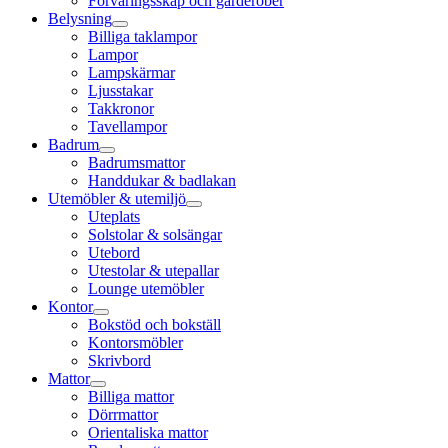
Förvaringsskåp och garderober
Belysning
Billiga taklampor
Lampor
Lampskärmar
Ljusstakar
Takkronor
Tavellampor
Badrum
Badrumsmattor
Handdukar & badlakan
Utemöbler & utemiljö
Uteplats
Solstolar & solsängar
Utebord
Utestolar & utepallar
Lounge utemöbler
Kontor
Bokstöd och bokställ
Kontorsmöbler
Skrivbord
Mattor
Billiga mattor
Dörrmattor
Orientaliska mattor