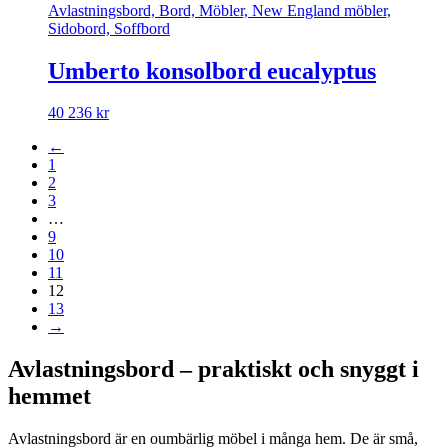
Avlastningsbord, Bord, Möbler, New England möbler,
Sidobord, Soffbord
Umberto konsolbord eucalyptus
40 236
kr
←
1
2
3
…
9
10
11
12
13
→
Avlastningsbord – praktiskt och snyggt i
hemmet
Avlastningsbord är en oumbärlig möbel i många hem. De är små,