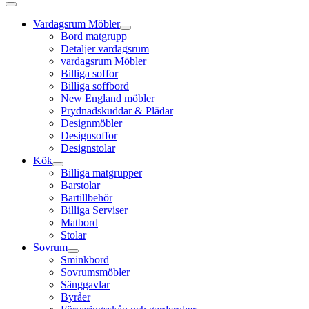
Vardagsrum Möbler
Bord matgrupp
Detaljer vardagsrum
vardagsrum Möbler
Billiga soffor
Billiga soffbord
New England möbler
Prydnadskuddar & Plädar
Designmöbler
Designsoffor
Designstolar
Kök
Billiga matgrupper
Barstolar
Bartillbehör
Billiga Serviser
Matbord
Stolar
Sovrum
Sminkbord
Sovrumsmöbler
Sänggavlar
Byråer