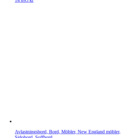
14 895
kr
Avlastningsbord, Bord, Möbler, New England möbler,
Sidobord, Soffbord