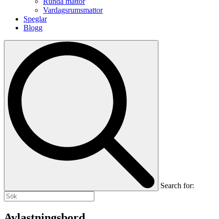
Runda mattor
Vardagsrumsmattor
Speglar
Blogg
Search for:
Avlastningsbord