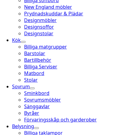
Billiga soffbord
New England möbler
Prydnadskuddar & Plädar
Designmöbler
Designsoffor
Designstolar
Kök
Billiga matgrupper
Barstolar
Bartillbehör
Billiga Serviser
Matbord
Stolar
Sovrum
Sminkbord
Sovrumsmöbler
Sänggavlar
Byråer
Förvaringsskåp och garderober
Belysning
Billiga taklampor