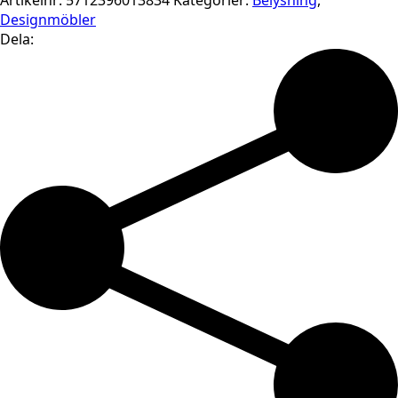
Artikelnr:
5712396013834
Kategorier:
Belysning
,
Designmöbler
Dela: