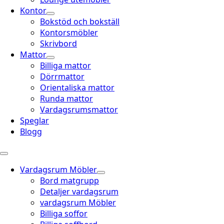
Kontor
Bokstöd och bokställ
Kontorsmöbler
Skrivbord
Mattor
Billiga mattor
Dörrmattor
Orientaliska mattor
Runda mattor
Vardagsrumsmattor
Speglar
Blogg
Vardagsrum Möbler
Bord matgrupp
Detaljer vardagsrum
vardagsrum Möbler
Billiga soffor