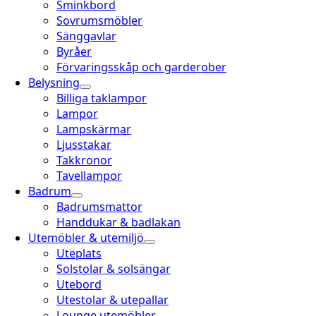
Sminkbord
Sovrumsmöbler
Sänggavlar
Byråer
Förvaringsskåp och garderober
Belysning
Billiga taklampor
Lampor
Lampskärmar
Ljusstakar
Takkronor
Tavellampor
Badrum
Badrumsmattor
Handdukar & badlakan
Utemöbler & utemiljö
Uteplats
Solstolar & solsängar
Utebord
Utestolar & utepallar
Lounge utemöbler