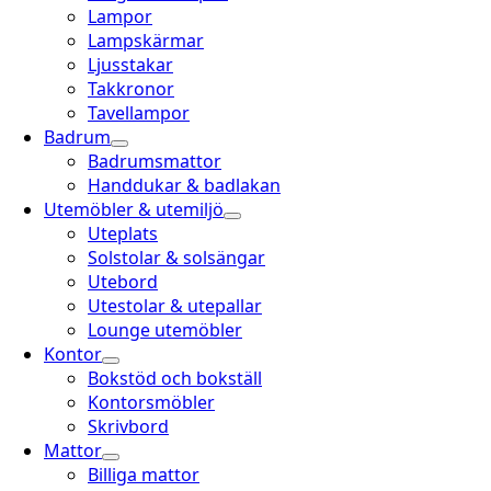
Lampor
Lampskärmar
Ljusstakar
Takkronor
Tavellampor
Badrum
Badrumsmattor
Handdukar & badlakan
Utemöbler & utemiljö
Uteplats
Solstolar & solsängar
Utebord
Utestolar & utepallar
Lounge utemöbler
Kontor
Bokstöd och bokställ
Kontorsmöbler
Skrivbord
Mattor
Billiga mattor