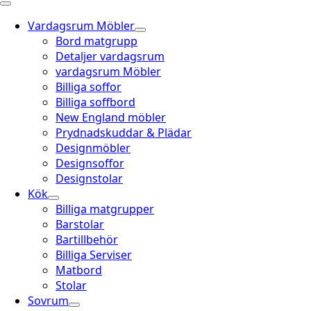
Vardagsrum Möbler
Bord matgrupp
Detaljer vardagsrum
vardagsrum Möbler
Billiga soffor
Billiga soffbord
New England möbler
Prydnadskuddar & Plädar
Designmöbler
Designsoffor
Designstolar
Kök
Billiga matgrupper
Barstolar
Bartillbehör
Billiga Serviser
Matbord
Stolar
Sovrum