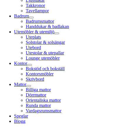
Ljusstakar
Takkronor
Tavellampor
Badrum
Badrumsmattor
Handdukar & badlakan
Utemöbler & utemiljö
Uteplats
Solstolar & solsängar
Utebord
Utestolar & utepallar
Lounge utemöbler
Kontor
Bokstöd och bokställ
Kontorsmöbler
Skrivbord
Mattor
Billiga mattor
Dörrmattor
Orientaliska mattor
Runda mattor
Vardagsrumsmattor
Speglar
Blogg