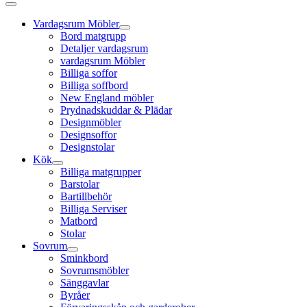
Vardagsrum Möbler
Bord matgrupp
Detaljer vardagsrum
vardagsrum Möbler
Billiga soffor
Billiga soffbord
New England möbler
Prydnadskuddar & Plädar
Designmöbler
Designsoffor
Designstolar
Kök
Billiga matgrupper
Barstolar
Bartillbehör
Billiga Serviser
Matbord
Stolar
Sovrum
Sminkbord
Sovrumsmöbler
Sänggavlar
Byråer