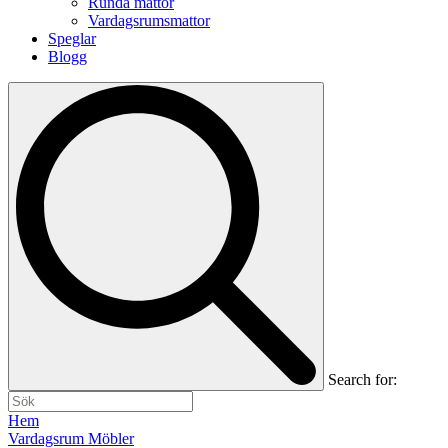
Runda mattor
Vardagsrumsmattor
Speglar
Blogg
Search for:
Hem
Vardagsrum Möbler