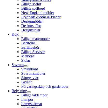
Billiga soffor
Billiga soffbord
New England möbler
Prydnadskuddar & Plädar
Designmöbler
Designsoffor
Designstolar
Kök
Billiga matgrupper
Barstolar
Bartillbehör
Billiga Serviser
Matbord
Stolar
Sovrum
Sminkbord
Sovrumsmöbler
Sänggavlar
Byråer
Förvaringsskåp och garderober
Belysning
Billiga taklampor
Lampor
Lampskärmar