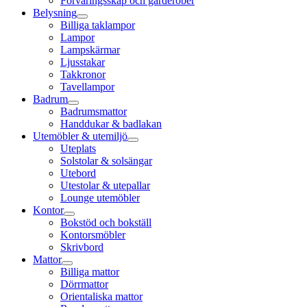
Förvaringsskåp och garderober
Belysning
Billiga taklampor
Lampor
Lampskärmar
Ljusstakar
Takkronor
Tavellampor
Badrum
Badrumsmattor
Handdukar & badlakan
Utemöbler & utemiljö
Uteplats
Solstolar & solsängar
Utebord
Utestolar & utepallar
Lounge utemöbler
Kontor
Bokstöd och bokställ
Kontorsmöbler
Skrivbord
Mattor
Billiga mattor
Dörrmattor
Orientaliska mattor