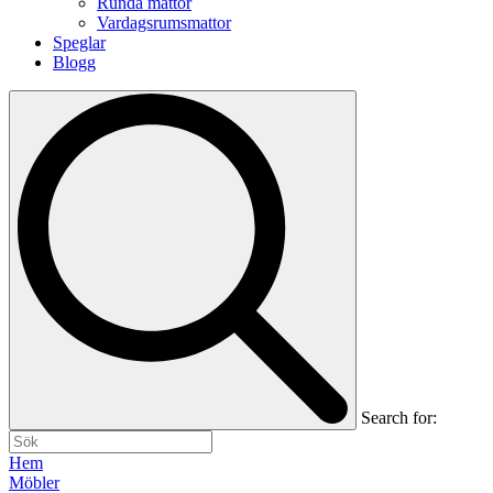
Runda mattor
Vardagsrumsmattor
Speglar
Blogg
Search for:
Hem
Möbler