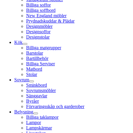
Billiga soffor
Billiga soffbord
New England möbler
Prydnadskuddar & Plädar
Designmöbler
Designsoffor
Designstolar
Kök
Billiga matgrupper
Barstolar
Bartillbehör
Billiga Serviser
Matbord
Stolar
Sovrum
Sminkbord
Sovrumsmöbler
Sänggavlar
Byråer
Förvaringsskåp och garderober
Belysning
Billiga taklampor
Lampor
Lampskärmar