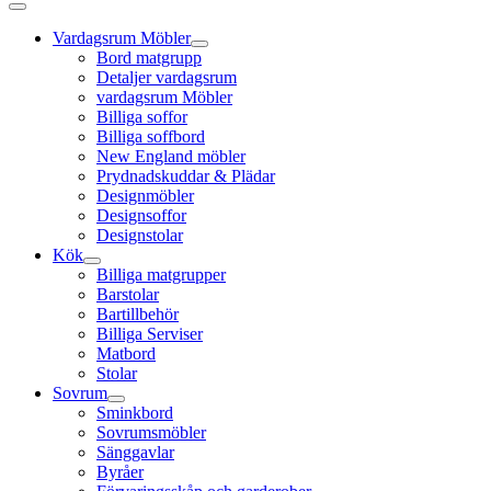
Vardagsrum Möbler
Bord matgrupp
Detaljer vardagsrum
vardagsrum Möbler
Billiga soffor
Billiga soffbord
New England möbler
Prydnadskuddar & Plädar
Designmöbler
Designsoffor
Designstolar
Kök
Billiga matgrupper
Barstolar
Bartillbehör
Billiga Serviser
Matbord
Stolar
Sovrum
Sminkbord
Sovrumsmöbler
Sänggavlar
Byråer