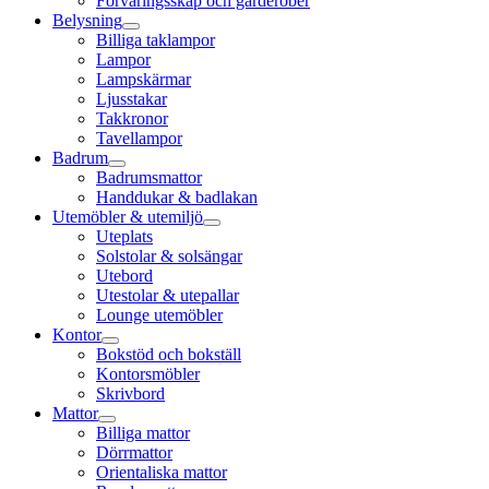
Förvaringsskåp och garderober
Belysning
Billiga taklampor
Lampor
Lampskärmar
Ljusstakar
Takkronor
Tavellampor
Badrum
Badrumsmattor
Handdukar & badlakan
Utemöbler & utemiljö
Uteplats
Solstolar & solsängar
Utebord
Utestolar & utepallar
Lounge utemöbler
Kontor
Bokstöd och bokställ
Kontorsmöbler
Skrivbord
Mattor
Billiga mattor
Dörrmattor
Orientaliska mattor