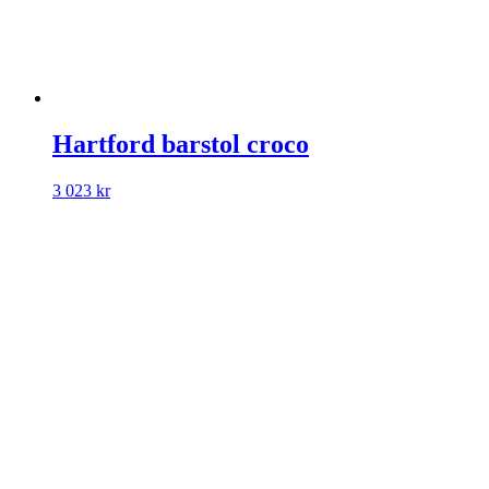
Hartford barstol croco
3 023
kr