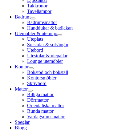
Ljusstakar
Takkronor
Tavellampor
Badrum
Badrumsmattor
Handdukar & badlakan
Utemöbler & utemiljö
Uteplats
Solstolar & solsängar
Utebord
Utestolar & utepallar
Lounge utemöbler
Kontor
Bokstöd och bokställ
Kontorsmöbler
Skrivbord
Mattor
Billiga mattor
Dörrmattor
Orientaliska mattor
Runda mattor
Vardagsrumsmattor
Speglar
Blogg