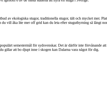
r vi igenom 6 av de bästa ställena att hyra en stuga i Sverige.
tbud av ekologiska stugor, traditionella stugor, tält och mycket mer. Pl
 vill åka lite mer off grid kan du leta efter stuguthyrning så långt nor
t populärt semestermål för sydsvenskar. Det är därför inte förvånande att 
du gillar att bo djupt inne i skogen kan Dalarna vara något för dig.