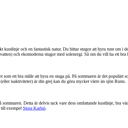
t kustlinje och en fantastisk natur. Du hittar stugor att hyra runt om i 
e vatten) och ekomoderna stugor med solenergi. Så om du vill ha ett bra l
som ett bra ställe att hyra en stuga på. På sommaren är det populärt so
 (eller isaktiviteter) är din grej kan du göra mycket värre än sjön Runn.
på sommaren. Detta är delvis tack vare dess omfattande kustlinje, bra v
, till exempel
Stora Karlsö
.