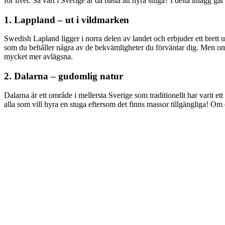
för livet. Så vart i Sverige är då bästa att hyra stuga? I detta inlägg gå
1. Lappland – ut i vildmarken
Swedish Lapland ligger i norra delen av landet och erbjuder ett brett u
som du behåller några av de bekvämligheter du förväntar dig. Men om du
mycket mer avlägsna.
2. Dalarna – gudomlig natur
Dalarna är ett område i mellersta Sverige som traditionellt har varit et
alla som vill hyra en stuga eftersom det finns massor tillgängliga! Om 