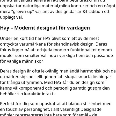
för att användashellere än att bara beundras.Omh du
uppskattar naturliga material,milda konturer och en något
mera “grown-up”-variant av design,där är &Tradition ett
upplagt val.
Hay – Modernt designat för vardagen
Under en kort tid har HAY blivit som ett av de mest
omtyckta varumärkena för skandinavisk design. Deras
fokus ligger på att erbjuda modern funktionalitet genom
möbler som smälter väl ihop i verkliga hem och passande
för vanliga människor.
Deras design är ofta lekvänlig men ändå harmonisk och de
utmärker sig speciellt genom att skapa smarta lösningar
för trånga utrymmen. Med HAY får du en design som
känns välkomponerad och personlig samtidigt som den
behöller sin karaktär intakt.
Perfekt för dig som uppskattat att blanda stilrenhet med
en touch av personlighet. I allt väsentligt Designade
möbler representeras inte bara som föremål – de