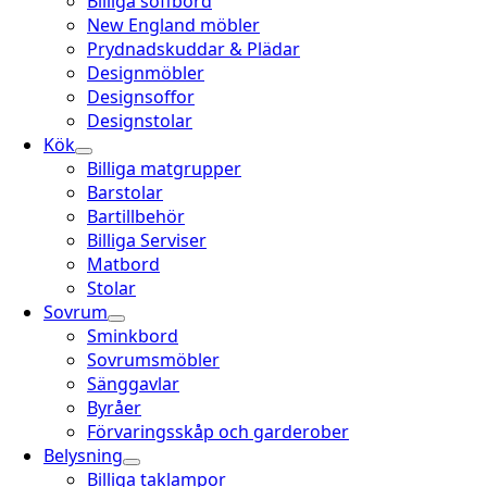
Billiga soffbord
New England möbler
Prydnadskuddar & Plädar
Designmöbler
Designsoffor
Designstolar
Kök
Billiga matgrupper
Barstolar
Bartillbehör
Billiga Serviser
Matbord
Stolar
Sovrum
Sminkbord
Sovrumsmöbler
Sänggavlar
Byråer
Förvaringsskåp och garderober
Belysning
Billiga taklampor