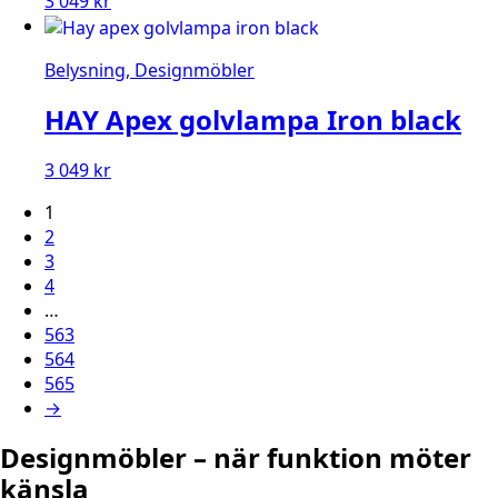
3 049
kr
Belysning, Designmöbler
HAY Apex golvlampa Iron black
3 049
kr
1
2
3
4
…
563
564
565
→
Designmöbler – när funktion möter
känsla