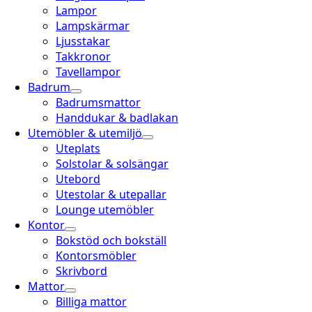
Lampor
Lampskärmar
Ljusstakar
Takkronor
Tavellampor
Badrum
Badrumsmattor
Handdukar & badlakan
Utemöbler & utemiljö
Uteplats
Solstolar & solsängar
Utebord
Utestolar & utepallar
Lounge utemöbler
Kontor
Bokstöd och bokställ
Kontorsmöbler
Skrivbord
Mattor
Billiga mattor