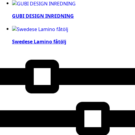
GUBI DESIGN INREDNING
Swedese Lamino fåtölj