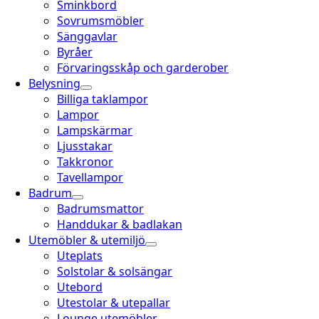
Sminkbord
Sovrumsmöbler
Sänggavlar
Byråer
Förvaringsskåp och garderober
Belysning
Billiga taklampor
Lampor
Lampskärmar
Ljusstakar
Takkronor
Tavellampor
Badrum
Badrumsmattor
Handdukar & badlakan
Utemöbler & utemiljö
Uteplats
Solstolar & solsängar
Utebord
Utestolar & utepallar
Lounge utemöbler