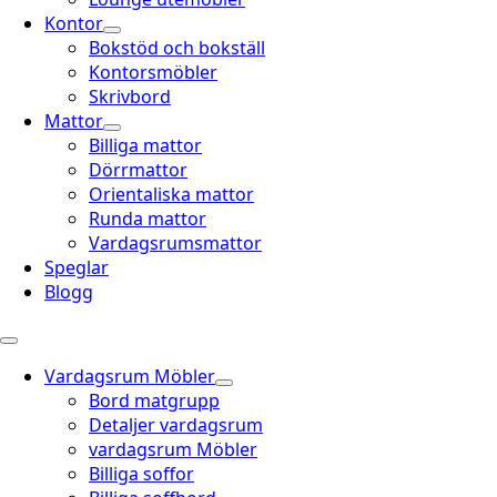
Kontor
Bokstöd och bokställ
Kontorsmöbler
Skrivbord
Mattor
Billiga mattor
Dörrmattor
Orientaliska mattor
Runda mattor
Vardagsrumsmattor
Speglar
Blogg
Vardagsrum Möbler
Bord matgrupp
Detaljer vardagsrum
vardagsrum Möbler
Billiga soffor