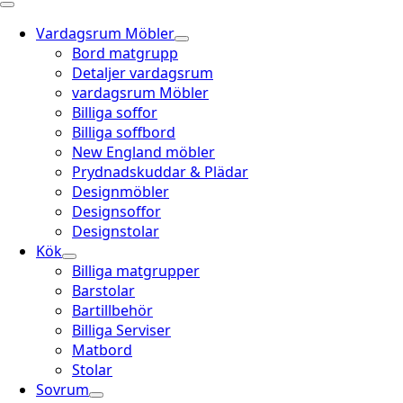
Vardagsrum Möbler
Bord matgrupp
Detaljer vardagsrum
vardagsrum Möbler
Billiga soffor
Billiga soffbord
New England möbler
Prydnadskuddar & Plädar
Designmöbler
Designsoffor
Designstolar
Kök
Billiga matgrupper
Barstolar
Bartillbehör
Billiga Serviser
Matbord
Stolar
Sovrum