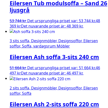
Eilersen Tub modulsoffa – Sand 26
ljusgrå
53 744
kr
Det ursprungliga priset var: 53 744 kr.
48
369
kr
Det nuvarande priset är: 48 369 kr.
3 sits soffa, Designmöbler, Designsoffor, Eilersen
soffor, Soffa, vardagsrum Möbler
Eilersen Ash soffa 3-sits 240 cm
51 664
kr
Det ursprungliga priset var: 51 664 kr.
46
497
kr
Det nuvarande priset är: 46 497 kr.
2 sits soffa, Designmöbler, Designsoffor, Eilersen
soffor, Soffa
Eilersen Ash 2-sits soffa 220 cm