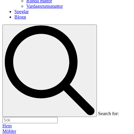
Runda mattor
Vardagsrumsmattor
Speglar
Blogg
Search for:
Hem
Möbler