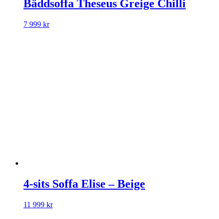
Bäddsoffa Theseus Greige Chilli
7 999
kr
4-sits Soffa Elise – Beige
11 999
kr