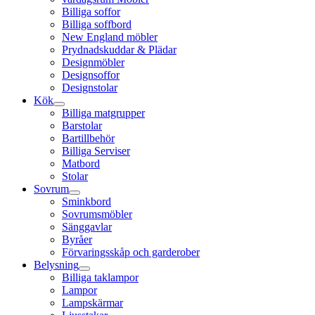
Billiga soffor
Billiga soffbord
New England möbler
Prydnadskuddar & Plädar
Designmöbler
Designsoffor
Designstolar
Kök
Billiga matgrupper
Barstolar
Bartillbehör
Billiga Serviser
Matbord
Stolar
Sovrum
Sminkbord
Sovrumsmöbler
Sänggavlar
Byråer
Förvaringsskåp och garderober
Belysning
Billiga taklampor
Lampor
Lampskärmar