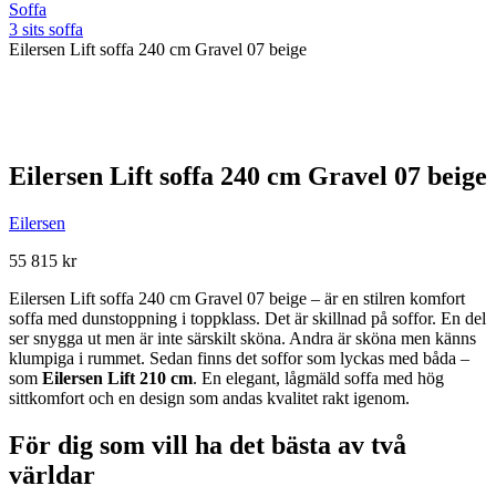
Soffa
3 sits soffa
Eilersen Lift soffa 240 cm Gravel 07 beige
Eilersen Lift soffa 240 cm Gravel 07 beige
Eilersen
55 815
kr
Eilersen
Lift
soffa
240
cm Gravel 07 beige – är en s
tilren
komfort
soffa
med
dunstoppning
i
toppklass.
Det
är
skillnad
på
soffor.
En
del
ser
snygga
ut
men
är
inte
särskilt
sköna.
Andra
är
sköna
men
känns
klumpiga
i
rummet.
Sedan
finns
det
soffor
som
lyckas
med
båda –
som
Eilersen
Lift
210
cm
.
En
elegant,
lågmäld
soffa
med
hög
sittkomfort
och
en
design
som
andas
kvalitet
rakt
igenom.
För
dig
som
vill
ha
det
bästa
av
två
världar