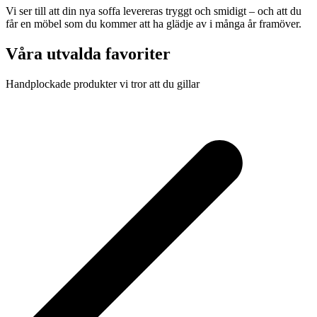
Vi
ser
till
att
din
nya
soffa
levereras
tryggt
och
smidigt –
och
att
du
får
en
möbel
som
du
kommer
att
ha
glädje
av
i
många
år
framöver.
Våra utvalda favoriter
Handplockade produkter vi tror att du gillar