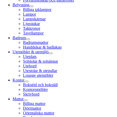
Förvaringsskåp och garderober
Belysning
Billiga taklampor
Lampor
Lampskärmar
Ljusstakar
Takkronor
Tavellampor
Badrum
Badrumsmattor
Handdukar & badlakan
Utemöbler & utemiljö
Uteplats
Solstolar & solsängar
Utebord
Utestolar & utepallar
Lounge utemöbler
Kontor
Bokstöd och bokställ
Kontorsmöbler
Skrivbord
Mattor
Billiga mattor
Dörrmattor
Orientaliska mattor