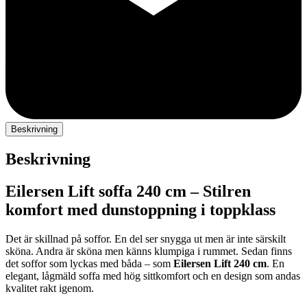
Beskrivning
Beskrivning
Eilersen
Lift
soffa
240
cm –
Stilren
komfort
med
dunstoppning
i
toppklass
Det
är
skillnad
på
soffor.
En
del
ser
snygga
ut
men
är
inte
särskilt
sköna.
Andra
är
sköna
men
känns
klumpiga
i
rummet.
Sedan
finns
det
soffor
som
lyckas
med
båda –
som
Eilersen
Lift
240
cm
.
En
elegant,
lågmäld
soffa
med
hög
sittkomfort
och
en
design
som
andas
kvalitet
rakt
igenom.