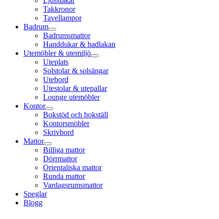
Ljusstakar
Takkronor
Tavellampor
Badrum
Badrumsmattor
Handdukar & badlakan
Utemöbler & utemiljö
Uteplats
Solstolar & solsängar
Utebord
Utestolar & utepallar
Lounge utemöbler
Kontor
Bokstöd och bokställ
Kontorsmöbler
Skrivbord
Mattor
Billiga mattor
Dörrmattor
Orientaliska mattor
Runda mattor
Vardagsrumsmattor
Speglar
Blogg