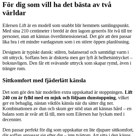
För
dig
som
vill
ha
det
bästa
av
två
världar
Eilersen
Lift
är
en
modell
som
snabbt
blir
hemmets
samlingspunkt.
Med
sina
210
centimeter
i
bredd
är
den
lagom
generös
för
två
till
tre
personer,
utan
att
kännas
överdimensionerad.
Det
gör
att
den
passar
lika
bra
i
ett
mindre
vardagsrum
som
i
en
större
öppen
planlösning.
Designen
är
typiskt
dansk:
stilren,
balanserad
och
samtidigt
varm
i
sitt
uttryck.
Soffans
ben
är
diskreta
men
ger
lyft
åt
helhetsintrycket –
bokstavligen.
Den
får
ett
svävande
uttryck
som
skapar
rymd,
även
i
trängre
rum.
Sittkomfort
med
fjäderlätt
känsla
Det
som
gör
den
här
modellen
extra
uppskattad
är
stoppningen.
Lift
240
cm
är
fylld
med
en
mjuk
och
följsam
dunstoppning
,
vilket
ger
en
behaglig,
nästan
viktlös
känsla
när
du
sätter
dig
ner.
Kombinationen
av
dun
och
skum
ger
stöd
utan
att
kännas
hård –
en
balans
som
är
svår
att
få
till,
men
som
Eilersen
har
lyckats
med
i
decennier.
Den
passar
perfekt
för
dig
som
uppskattar
en
lite
djupare
sittkomfort,
där
soffan
anpassar
sig
efter
dig –
inte
tvärtom.
Att
sitta
i
den
känns