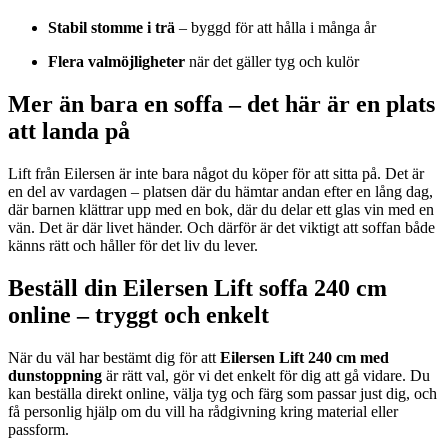
Stabil
stomme
i
trä
–
byggd
för
att
hålla
i
många
år
Flera
valmöjligheter
när
det
gäller
tyg
och
kulör
Mer
än
bara
en
soffa –
det
här
är
en
plats
att
landa
på
Lift
från
Eilersen
är
inte
bara
något
du
köper
för
att
sitta
på.
Det
är
en
del
av
vardagen –
platsen
där
du
hämtar
andan
efter
en
lång
dag,
där
barnen
klättrar
upp
med
en
bok,
där
du
delar
ett
glas
vin
med
en
vän.
Det
är
där
livet
händer.
Och
därför
är
det
viktigt
att
soffan
både
känns
rätt
och
håller
för
det
liv
du
lever.
Beställ
din
Eilersen
Lift
soffa
240
cm
online –
tryggt
och
enkelt
När
du
väl
har
bestämt
dig
för
att
Eilersen
Lift
240
cm
med
dunstoppning
är
rätt
val,
gör
vi
det
enkelt
för
dig
att
gå
vidare.
Du
kan
beställa
direkt
online,
välja
tyg
och
färg
som
passar
just
dig,
och
få
personlig
hjälp
om
du
vill
ha
rådgivning
kring
material
eller
passform.