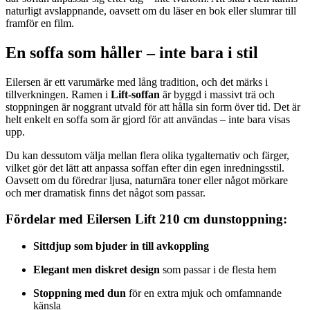
naturligt
avslappnande,
oavsett
om
du
läser
en
bok
eller
slumrar
till
framför
en
film.
En
soffa
som
håller –
inte
bara
i
stil
Eilersen
är
ett
varumärke
med
lång
tradition,
och
det
märks
i
tillverkningen.
Ramen
i
Lift-
soffan
är
byggd
i
massivt
trä
och
stoppningen
är
noggrant
utvald
för
att
hålla
sin
form
över
tid.
Det
är
helt
enkelt
en
soffa
som
är
gjord
för
att
användas –
inte
bara
visas
upp.
Du
kan
dessutom
välja
mellan
flera
olika
tygalternativ
och
färger,
vilket
gör
det
lätt
att
anpassa
soffan
efter
din
egen
inredningsstil.
Oavsett
om
du
föredrar
ljusa,
naturnära
toner
eller
något
mörkare
och
mer
dramatisk
finns
det
något
som
passar.
Fördelar
med
Eilersen
Lift
210
cm
dunstoppning:
Sittdjup
som
bjuder
in
till
avkoppling
Elegant
men
diskret
design
som
passar
i
de
flesta
hem
Stoppning
med
dun
för
en
extra
mjuk
och
omfamnande
känsla