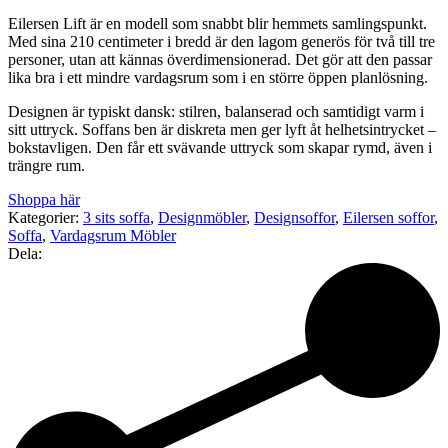
Eilersen
Lift
är
en
modell
som
snabbt
blir
hemmets
samlingspunkt.
Med
sina
210
centimeter
i
bredd
är
den
lagom
generös
för
två
till
tre
personer,
utan
att
kännas
överdimensionerad.
Det
gör
att
den
passar
lika
bra
i
ett
mindre
vardagsrum
som
i
en
större
öppen
planlösning.
Designen
är
typiskt
dansk:
stilren,
balanserad
och
samtidigt
varm
i
sitt
uttryck.
Soffans
ben
är
diskreta
men
ger
lyft
åt
helhetsintrycket –
bokstavligen.
Den
får
ett
svävande
uttryck
som
skapar
rymd,
även
i
trängre
rum.
Shoppa här
Kategorier:
3 sits soffa
,
Designmöbler
,
Designsoffor
,
Eilersen soffor
,
Soffa
,
Vardagsrum Möbler
Dela: