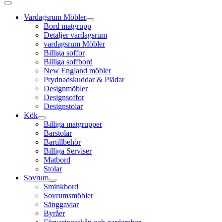
Vardagsrum Möbler
Bord matgrupp
Detaljer vardagsrum
vardagsrum Möbler
Billiga soffor
Billiga soffbord
New England möbler
Prydnadskuddar & Plädar
Designmöbler
Designsoffor
Designstolar
Kök
Billiga matgrupper
Barstolar
Bartillbehör
Billiga Serviser
Matbord
Stolar
Sovrum
Sminkbord
Sovrumsmöbler
Sänggavlar
Byråer