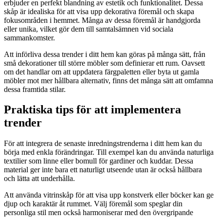
erbjuder en perfekt blandning av estetik och funktionalitet. Dessa
skåp är idealiska för att visa upp dekorativa föremål och skapa
fokusområden i hemmet. Många av dessa föremål är handgjorda
eller unika, vilket gör dem till samtalsämnen vid sociala
sammankomster.
Att införliva dessa trender i ditt hem kan göras på många sätt, från
små dekorationer till större möbler som definierar ett rum. Oavsett
om det handlar om att uppdatera färgpaletten eller byta ut gamla
möbler mot mer hållbara alternativ, finns det många sätt att omfamna
dessa framtida stilar.
Praktiska tips för att implementera
trender
För att integrera de senaste inredningstrenderna i ditt hem kan du
börja med enkla förändringar. Till exempel kan du använda naturliga
textilier som linne eller bomull för gardiner och kuddar. Dessa
material ger inte bara ett naturligt utseende utan är också hållbara
och lätta att underhålla.
Att använda vitrinskåp för att visa upp konstverk eller böcker kan ge
djup och karaktär åt rummet. Välj föremål som speglar din
personliga stil men också harmoniserar med den övergripande