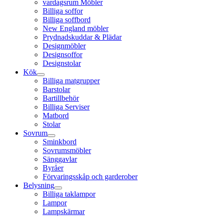
vardagsrum Möbler
Billiga soffor
Billiga soffbord
New England möbler
Prydnadskuddar & Plädar
Designmöbler
Designsoffor
Designstolar
Kök
Billiga matgrupper
Barstolar
Bartillbehör
Billiga Serviser
Matbord
Stolar
Sovrum
Sminkbord
Sovrumsmöbler
Sänggavlar
Byråer
Förvaringsskåp och garderober
Belysning
Billiga taklampor
Lampor
Lampskärmar