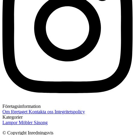
Företagsinformation
Om företaget
Kontakta oss
Integritetspolicy
Kategorier
Lampor
Möbler
Säsong
© Copyright Inredningsvis