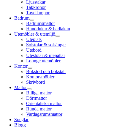
Ljusstakar
Takkronor
Tavellampor
Badrum
Badrumsmattor
Handdukar & badlakan
Utemöbler & utemiljö
Uteplats
Solstolar & solsängar
Utebord
Utestolar & utepallar
Lounge utemöbler
Kontor
Bokstöd och bokställ
Kontorsmöbler
Skrivbord
Mattor
Billiga mattor
Dörrmattor
Orientaliska mattor
Runda mattor
Vardagsrumsmattor
Speglar
Blogg