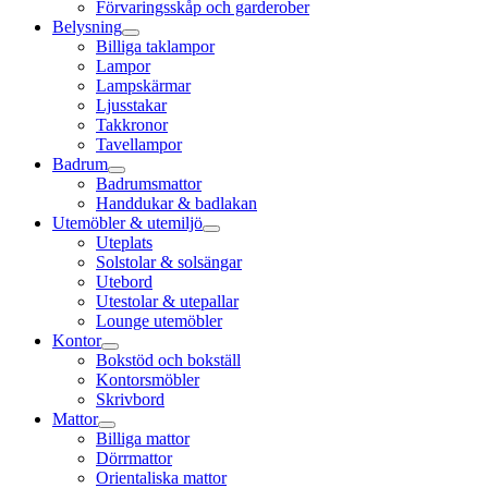
Förvaringsskåp och garderober
Belysning
Billiga taklampor
Lampor
Lampskärmar
Ljusstakar
Takkronor
Tavellampor
Badrum
Badrumsmattor
Handdukar & badlakan
Utemöbler & utemiljö
Uteplats
Solstolar & solsängar
Utebord
Utestolar & utepallar
Lounge utemöbler
Kontor
Bokstöd och bokställ
Kontorsmöbler
Skrivbord
Mattor
Billiga mattor
Dörrmattor
Orientaliska mattor