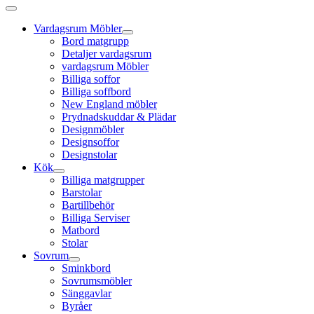
Vardagsrum Möbler
Bord matgrupp
Detaljer vardagsrum
vardagsrum Möbler
Billiga soffor
Billiga soffbord
New England möbler
Prydnadskuddar & Plädar
Designmöbler
Designsoffor
Designstolar
Kök
Billiga matgrupper
Barstolar
Bartillbehör
Billiga Serviser
Matbord
Stolar
Sovrum
Sminkbord
Sovrumsmöbler
Sänggavlar
Byråer