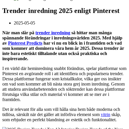
Trender inredning 2025 enligt Pinterest
2025-05-05
När man slår på
trender inredning
så hittar man många
spännande förändringar i inredningsvärlden 2025. Med hjälp
av
Pinterest Predicts
har vi nu en blick in i framtiden och vad
som kommer att dominera våra hem år 2025. Dessa trender är
inte bara estetiskt tilltalande utan också praktiska och
inspirerande.
I en värld där heminredning snabbt förändras, spelar plattformar som
Pinterest en avgörande roll i att identifiera och popularisera trender.
Dessa plattformar fungerar som kristallkulor, vilka ger oss insikter
om vad som kommer att bli nästa stora grej inom inredning. Genom
att studera användarbeteenden och söktrender kan dessa plattformar
förutsäga vilka stilar och material vi kommer att se mer av i
framtiden.
Det är relevant för alla som vill hålla sina hem både moderna och
tidlösa, särskilt när det gäller att införliva element som
vitrin
skåp,
som erbjuder en perfekt blandning av estetik och funktionalitet.