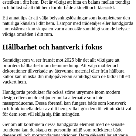
estetiken i ditt hem. Det är viktigt att hitta en balans mellan trendigt
och tidlöst så att ditt hem förblir både aktuellt och klassiskt.
Ett annat tips är att välja belysningslösningar som kompletterar den
naturliga känslan i ditt hem. Lampor med trädetaljer eller handgjorda
lampskärmar kan skapa en varm atmosfär samtidigt som de belyser
viktiga områden i ditt rum.
Hållbarhet och hantverk i fokus
Samtidigt som vi ser framåt mot 2025 blir det allt viktigare att
prioritera hållbarhet inom heminredning. Att välja möbler och
dekorationer tillverkade av återvunna material eller från hållbara
källor kan minska din miljöpåverkan samtidigt som de bidrar till ett
vackert hem.
Handgjorda produkter får också större utrymme inom modern
design eftersom de erbjuder unika alternativ som inte
massproduceras. Dessa föremål kan fungera både som konstverk
och funktionella delar av ditt hem, vilket gör dem till ett utmärkt val
för dem som vill skilja sig från mängden.
Genom att kombinera dessa handgjorda element med de senaste
trenderna kan du skapa en personlig miljö som reflekterar både
dagens stil och morgondagens visioner. Detta säkerställer att varje