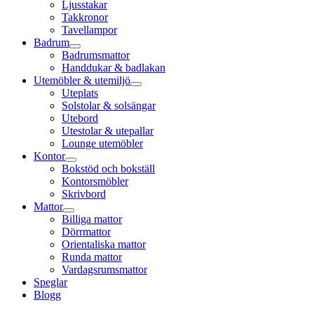
Ljusstakar
Takkronor
Tavellampor
Badrum
Badrumsmattor
Handdukar & badlakan
Utemöbler & utemiljö
Uteplats
Solstolar & solsängar
Utebord
Utestolar & utepallar
Lounge utemöbler
Kontor
Bokstöd och bokställ
Kontorsmöbler
Skrivbord
Mattor
Billiga mattor
Dörrmattor
Orientaliska mattor
Runda mattor
Vardagsrumsmattor
Speglar
Blogg