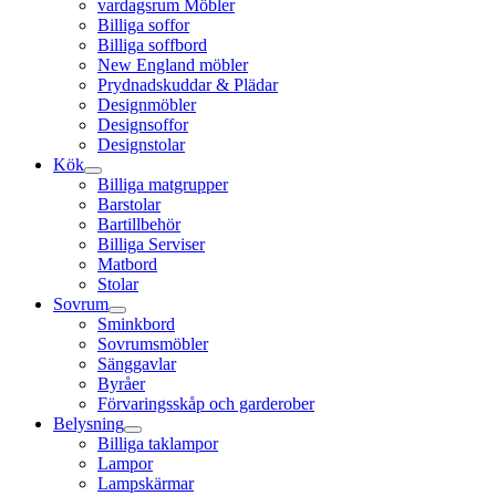
vardagsrum Möbler
Billiga soffor
Billiga soffbord
New England möbler
Prydnadskuddar & Plädar
Designmöbler
Designsoffor
Designstolar
Kök
Billiga matgrupper
Barstolar
Bartillbehör
Billiga Serviser
Matbord
Stolar
Sovrum
Sminkbord
Sovrumsmöbler
Sänggavlar
Byråer
Förvaringsskåp och garderober
Belysning
Billiga taklampor
Lampor
Lampskärmar