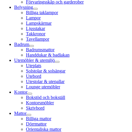
Förvaringsskåp och garderober
Belysning
Billiga taklampor
Lampor
Lampskärmar
Ljusstakar
Takkronor
Tavellampor
Badrum
Badrumsmattor
Handdukar & badlakan
Utemöbler & utemiljö
Uteplats
Solstolar & solsängar
Utebord
Utestolar & utepallar
Lounge utemöbler
Kontor
Bokstöd och bokställ
Kontorsmöbler
Skrivbord
Mattor
Billiga mattor
Dörrmattor
Orientaliska mattor