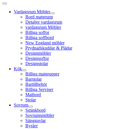
Vardagsrum Möbler
Bord matgrupp
Detaljer vardagsrum
vardagsrum Möbler
Billiga soffor
Billiga soffbord
New England möbler
Prydnadskuddar & Plädar
Designmöbler
Designsoffor
Designstolar
Kök
Billiga matgrupper
Barstolar
Bartillbehör
Billiga Serviser
Matbord
Stolar
Sovrum
Sminkbord
Sovrumsmöbler
Sänggavlar
Byråer