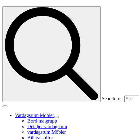
Search for:
Vardagsrum Möbler
Bord matgrupp
Detaljer vardagsrum
vardagsrum Möbler
Billiga soffor