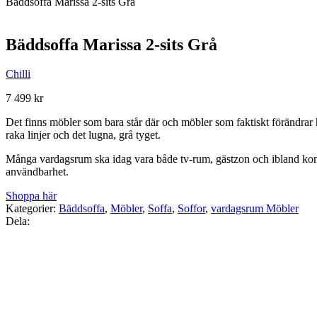
Bäddsoffa Marissa 2-sits Grå
Bäddsoffa Marissa 2-sits Grå
Chilli
7 499
kr
Det finns möbler som bara står där och möbler som faktiskt förändrar h
raka linjer och det lugna, grå tyget.
Många vardagsrum ska idag vara både tv-rum, gästzon och ibland konto
användbarhet.
Shoppa här
Kategorier:
Bäddsoffa
,
Möbler
,
Soffa
,
Soffor
,
vardagsrum Möbler
Dela: