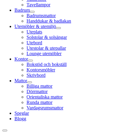
Tavellampor
Badrum
Badrumsmattor
Handdukar & badlakan
Utemöbler & utemiljö
Uteplats
Solstolar & solsängar
Utebord
Utestolar & utepallar
Lounge utemöbler
Kontor
Bokstöd och bokställ
Kontorsmöbler
Skrivbord
Mattor
Billiga mattor
Dörrmattor
Orientaliska mattor
Runda mattor
Vardagsrumsmattor
Speglar
Blogg