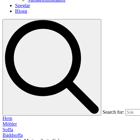
Speglar
Blogg
Search for:
Hem
Möbler
Soffa
Bäddsoffa