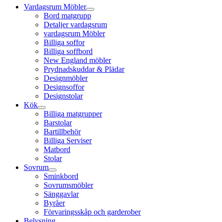
Vardagsrum Möbler
Bord matgrupp
Detaljer vardagsrum
vardagsrum Möbler
Billiga soffor
Billiga soffbord
New England möbler
Prydnadskuddar & Plädar
Designmöbler
Designsoffor
Designstolar
Kök
Billiga matgrupper
Barstolar
Bartillbehör
Billiga Serviser
Matbord
Stolar
Sovrum
Sminkbord
Sovrumsmöbler
Sänggavlar
Byråer
Förvaringsskåp och garderober
Belysning