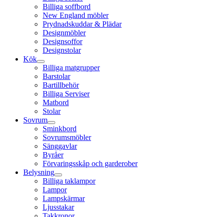
Billiga soffbord
New England möbler
Prydnadskuddar & Plädar
Designmöbler
Designsoffor
Designstolar
Kök
Billiga matgrupper
Barstolar
Bartillbehör
Billiga Serviser
Matbord
Stolar
Sovrum
Sminkbord
Sovrumsmöbler
Sänggavlar
Byråer
Förvaringsskåp och garderober
Belysning
Billiga taklampor
Lampor
Lampskärmar
Ljusstakar
Takkronor