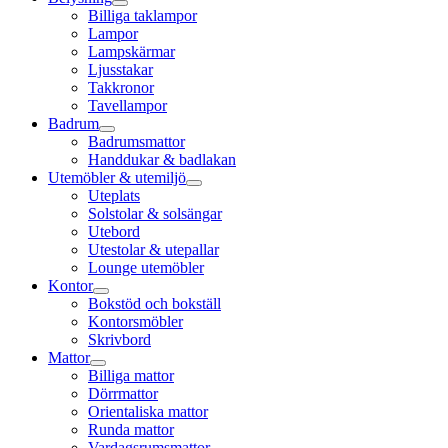
Billiga taklampor
Lampor
Lampskärmar
Ljusstakar
Takkronor
Tavellampor
Badrum
Badrumsmattor
Handdukar & badlakan
Utemöbler & utemiljö
Uteplats
Solstolar & solsängar
Utebord
Utestolar & utepallar
Lounge utemöbler
Kontor
Bokstöd och bokställ
Kontorsmöbler
Skrivbord
Mattor
Billiga mattor
Dörrmattor
Orientaliska mattor
Runda mattor
Vardagsrumsmattor