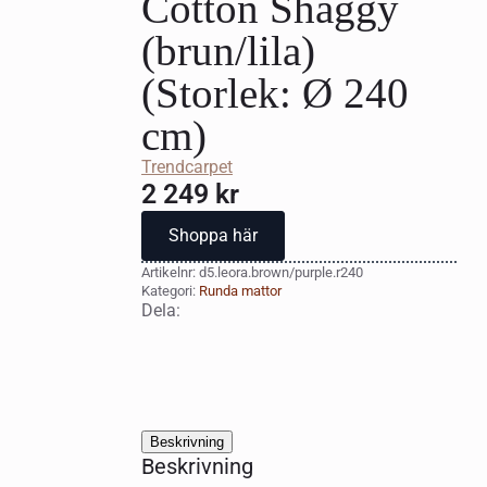
Cotton Shaggy
(brun/lila)
(Storlek: Ø 240
cm)
Trendcarpet
2 249
kr
Shoppa här
Artikelnr:
d5.leora.brown/purple.r240
Kategori:
Runda mattor
Dela:
Beskrivning
Beskrivning