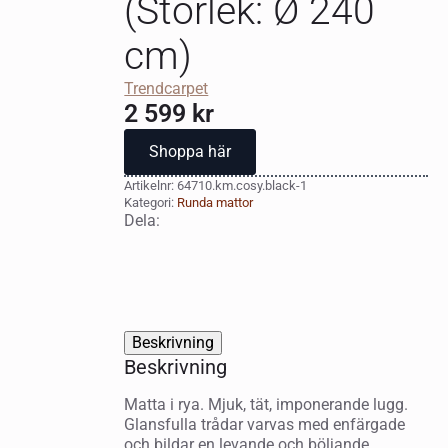
(Storlek: Ø 240
cm)
Trendcarpet
2 599
kr
Shoppa här
Artikelnr:
64710.km.cosy.black-1
Kategori:
Runda mattor
Dela:
Beskrivning
Beskrivning
Matta i rya. Mjuk, tät, imponerande lugg.
Glansfulla trådar varvas med enfärgade
och bildar en levande och böljande