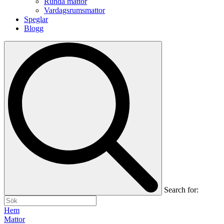
Runda mattor
Vardagsrumsmattor
Speglar
Blogg
Search for:
Hem
Mattor