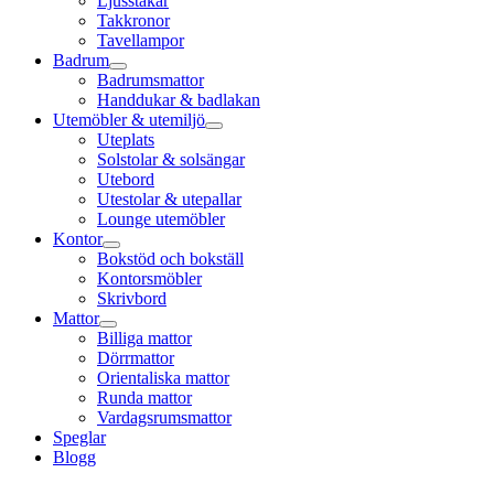
Ljusstakar
Takkronor
Tavellampor
Badrum
Badrumsmattor
Handdukar & badlakan
Utemöbler & utemiljö
Uteplats
Solstolar & solsängar
Utebord
Utestolar & utepallar
Lounge utemöbler
Kontor
Bokstöd och bokställ
Kontorsmöbler
Skrivbord
Mattor
Billiga mattor
Dörrmattor
Orientaliska mattor
Runda mattor
Vardagsrumsmattor
Speglar
Blogg