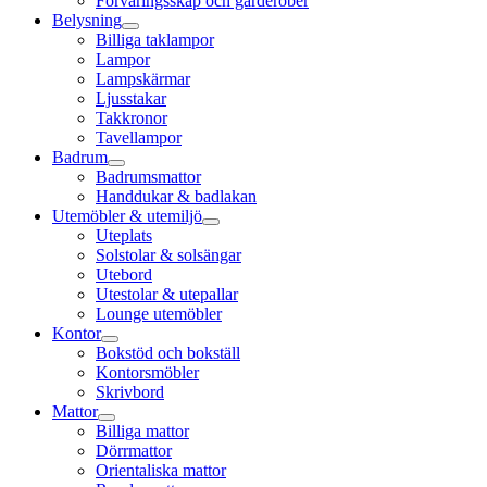
Förvaringsskåp och garderober
Belysning
Billiga taklampor
Lampor
Lampskärmar
Ljusstakar
Takkronor
Tavellampor
Badrum
Badrumsmattor
Handdukar & badlakan
Utemöbler & utemiljö
Uteplats
Solstolar & solsängar
Utebord
Utestolar & utepallar
Lounge utemöbler
Kontor
Bokstöd och bokställ
Kontorsmöbler
Skrivbord
Mattor
Billiga mattor
Dörrmattor
Orientaliska mattor