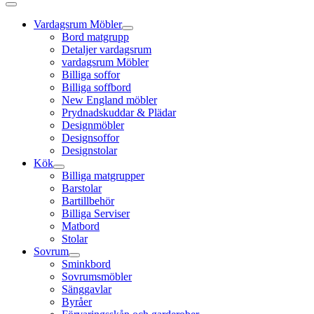
Vardagsrum Möbler
Bord matgrupp
Detaljer vardagsrum
vardagsrum Möbler
Billiga soffor
Billiga soffbord
New England möbler
Prydnadskuddar & Plädar
Designmöbler
Designsoffor
Designstolar
Kök
Billiga matgrupper
Barstolar
Bartillbehör
Billiga Serviser
Matbord
Stolar
Sovrum
Sminkbord
Sovrumsmöbler
Sänggavlar
Byråer