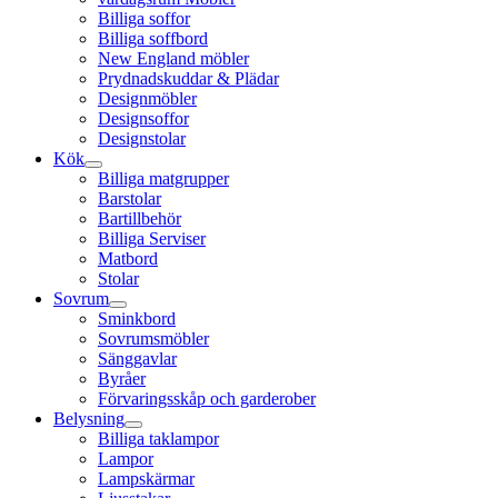
Billiga soffor
Billiga soffbord
New England möbler
Prydnadskuddar & Plädar
Designmöbler
Designsoffor
Designstolar
Kök
Billiga matgrupper
Barstolar
Bartillbehör
Billiga Serviser
Matbord
Stolar
Sovrum
Sminkbord
Sovrumsmöbler
Sänggavlar
Byråer
Förvaringsskåp och garderober
Belysning
Billiga taklampor
Lampor
Lampskärmar