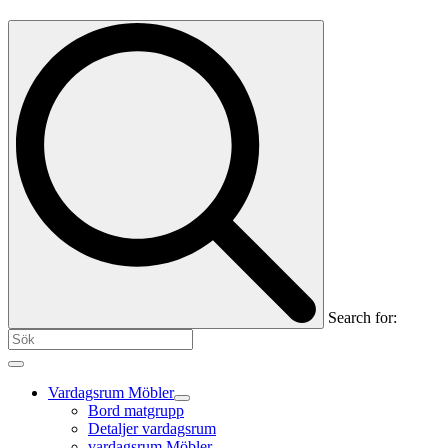
Search for:
Vardagsrum Möbler
Bord matgrupp
Detaljer vardagsrum
vardagsrum Möbler