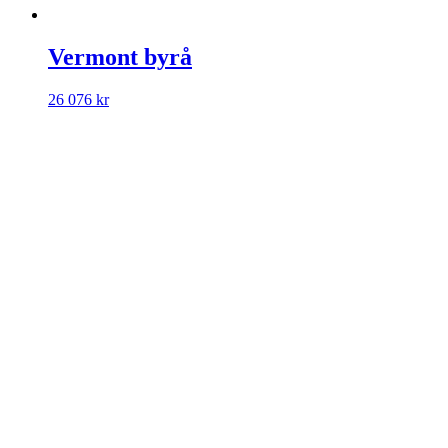
Vermont byrå
26 076
kr