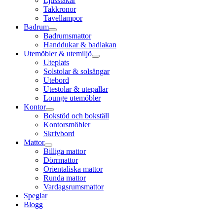
Ljusstakar
Takkronor
Tavellampor
Badrum
Badrumsmattor
Handdukar & badlakan
Utemöbler & utemiljö
Uteplats
Solstolar & solsängar
Utebord
Utestolar & utepallar
Lounge utemöbler
Kontor
Bokstöd och bokställ
Kontorsmöbler
Skrivbord
Mattor
Billiga mattor
Dörrmattor
Orientaliska mattor
Runda mattor
Vardagsrumsmattor
Speglar
Blogg