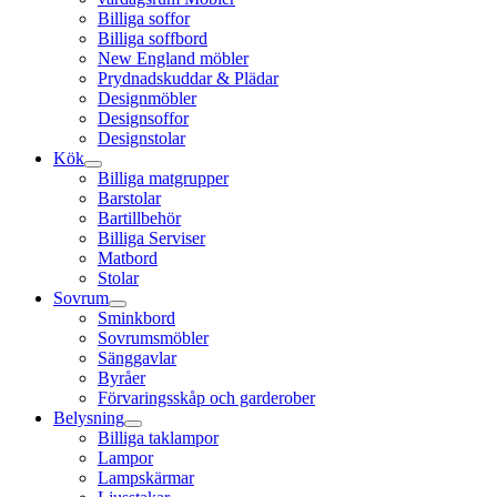
Billiga soffor
Billiga soffbord
New England möbler
Prydnadskuddar & Plädar
Designmöbler
Designsoffor
Designstolar
Kök
Billiga matgrupper
Barstolar
Bartillbehör
Billiga Serviser
Matbord
Stolar
Sovrum
Sminkbord
Sovrumsmöbler
Sänggavlar
Byråer
Förvaringsskåp och garderober
Belysning
Billiga taklampor
Lampor
Lampskärmar