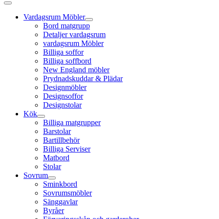
Vardagsrum Möbler
Bord matgrupp
Detaljer vardagsrum
vardagsrum Möbler
Billiga soffor
Billiga soffbord
New England möbler
Prydnadskuddar & Plädar
Designmöbler
Designsoffor
Designstolar
Kök
Billiga matgrupper
Barstolar
Bartillbehör
Billiga Serviser
Matbord
Stolar
Sovrum
Sminkbord
Sovrumsmöbler
Sänggavlar
Byråer