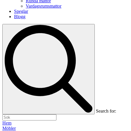
Runda mattor
Vardagsrumsmattor
Speglar
Blogg
Search for:
Hem
Möbler