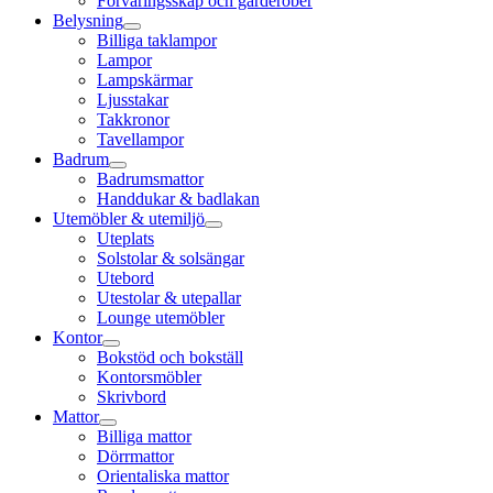
Förvaringsskåp och garderober
Belysning
Billiga taklampor
Lampor
Lampskärmar
Ljusstakar
Takkronor
Tavellampor
Badrum
Badrumsmattor
Handdukar & badlakan
Utemöbler & utemiljö
Uteplats
Solstolar & solsängar
Utebord
Utestolar & utepallar
Lounge utemöbler
Kontor
Bokstöd och bokställ
Kontorsmöbler
Skrivbord
Mattor
Billiga mattor
Dörrmattor
Orientaliska mattor