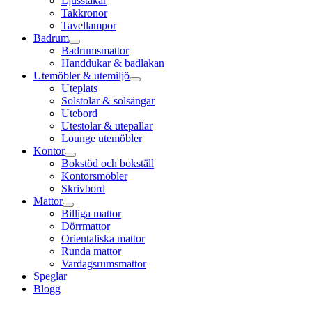
Ljusstakar
Takkronor
Tavellampor
Badrum
Badrumsmattor
Handdukar & badlakan
Utemöbler & utemiljö
Uteplats
Solstolar & solsängar
Utebord
Utestolar & utepallar
Lounge utemöbler
Kontor
Bokstöd och bokställ
Kontorsmöbler
Skrivbord
Mattor
Billiga mattor
Dörrmattor
Orientaliska mattor
Runda mattor
Vardagsrumsmattor
Speglar
Blogg