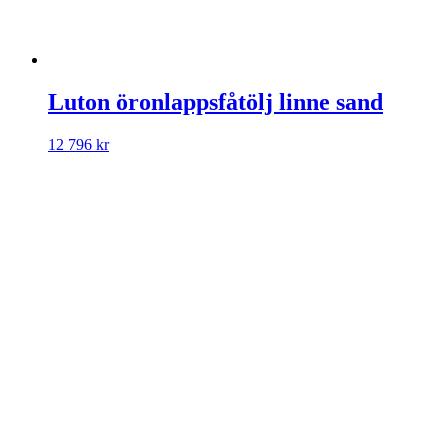
Luton öronlappsfåtölj linne sand
12 796
kr