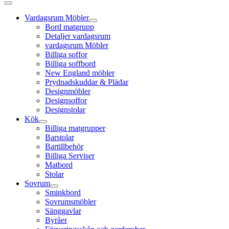
Vardagsrum Möbler
Bord matgrupp
Detaljer vardagsrum
vardagsrum Möbler
Billiga soffor
Billiga soffbord
New England möbler
Prydnadskuddar & Plädar
Designmöbler
Designsoffor
Designstolar
Kök
Billiga matgrupper
Barstolar
Bartillbehör
Billiga Serviser
Matbord
Stolar
Sovrum
Sminkbord
Sovrumsmöbler
Sänggavlar
Byråer