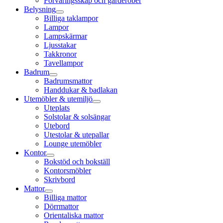
Förvaringsskåp och garderober
Belysning
Billiga taklampor
Lampor
Lampskärmar
Ljusstakar
Takkronor
Tavellampor
Badrum
Badrumsmattor
Handdukar & badlakan
Utemöbler & utemiljö
Uteplats
Solstolar & solsängar
Utebord
Utestolar & utepallar
Lounge utemöbler
Kontor
Bokstöd och bokställ
Kontorsmöbler
Skrivbord
Mattor
Billiga mattor
Dörrmattor
Orientaliska mattor