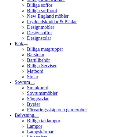
Billiga soffor
Billiga soffbord
New England möbler
Prydnadskuddar & Plädar
Designmöbler
Designsoffor
Designstolar
Kök
Billiga matgrupper
Barstolar
Bartillbehör
Billiga Serviser
Matbord
Stolar
Sovrum
Sminkbord
Sovrumsmöbler
Sänggavlar
Byråer
Förvaringsskåp och garderober
Belysning
Billiga taklampor
Lampor
Lampskärmar