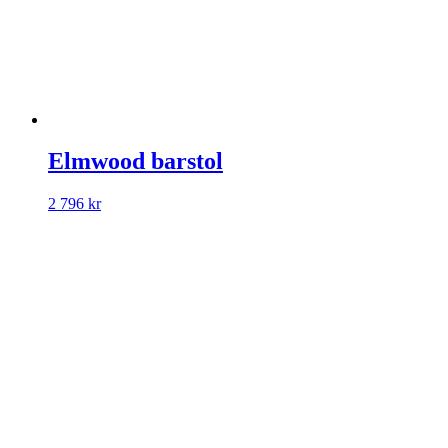
Elmwood barstol
2 796
kr