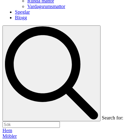
Runda mattor
Vardagsrumsmattor
Speglar
Blogg
Search for:
Hem
Möbler