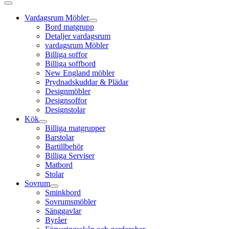
Vardagsrum Möbler
Bord matgrupp
Detaljer vardagsrum
vardagsrum Möbler
Billiga soffor
Billiga soffbord
New England möbler
Prydnadskuddar & Plädar
Designmöbler
Designsoffor
Designstolar
Kök
Billiga matgrupper
Barstolar
Bartillbehör
Billiga Serviser
Matbord
Stolar
Sovrum
Sminkbord
Sovrumsmöbler
Sänggavlar
Byråer