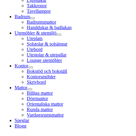
Ljusstakar
Takkronor
Tavellampor
Badrum
Badrumsmattor
Handdukar & badlakan
Utemöbler & utemiljö
Uteplats
Solstolar & solsängar
Utebord
Utestolar & utepallar
Lounge utemöbler
Kontor
Bokstöd och bokställ
Kontorsmöbler
Skrivbord
Mattor
Billiga mattor
Dörrmattor
Orientaliska mattor
Runda mattor
Vardagsrumsmattor
Speglar
Blogg