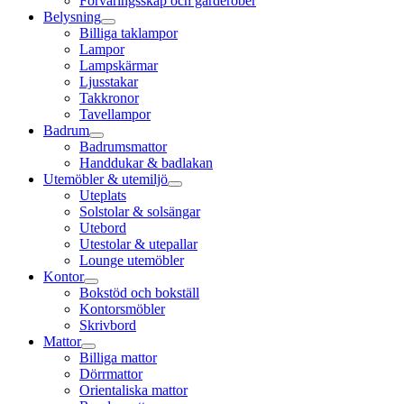
Förvaringsskåp och garderober
Belysning
Billiga taklampor
Lampor
Lampskärmar
Ljusstakar
Takkronor
Tavellampor
Badrum
Badrumsmattor
Handdukar & badlakan
Utemöbler & utemiljö
Uteplats
Solstolar & solsängar
Utebord
Utestolar & utepallar
Lounge utemöbler
Kontor
Bokstöd och bokställ
Kontorsmöbler
Skrivbord
Mattor
Billiga mattor
Dörrmattor
Orientaliska mattor