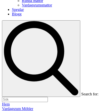
Runda mattor
Vardagsrumsmattor
Speglar
Blogg
Search for:
Hem
Vardagsrum Möbler