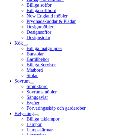
Billiga soffor
Billiga soffbord
New England möbler
Prydnadskuddar & Plädar
Designmöbler
Designsoffor
Designstolar
Kök
Billiga matgrupper
Barstolar
Bartillbehör
Billiga Serviser
Matbord
Stolar
Sovrum
Sminkbord
Sovrumsmöbler
Sänggavlar
Byråer
Förvaringsskåp och garderober
Belysning
Billiga taklampor
Lampor
Lampskärmar