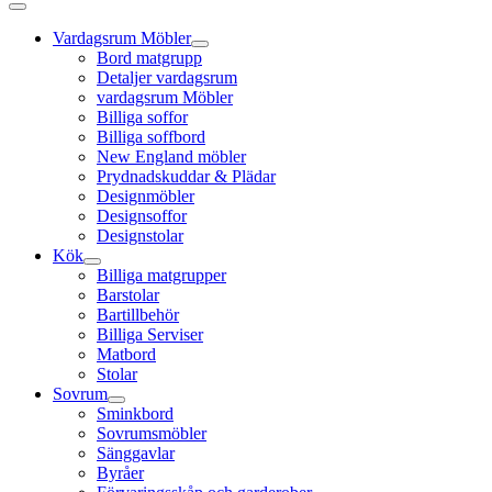
Vardagsrum Möbler
Bord matgrupp
Detaljer vardagsrum
vardagsrum Möbler
Billiga soffor
Billiga soffbord
New England möbler
Prydnadskuddar & Plädar
Designmöbler
Designsoffor
Designstolar
Kök
Billiga matgrupper
Barstolar
Bartillbehör
Billiga Serviser
Matbord
Stolar
Sovrum
Sminkbord
Sovrumsmöbler
Sänggavlar
Byråer