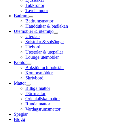
Ljusstakar
Takkronor
Tavellampor
Badrum
Badrumsmattor
Handdukar & badlakan
Utemöbler & utemiljö
Uteplats
Solstolar & solsängar
Utebord
Utestolar & utepallar
Lounge utemöbler
Kontor
Bokstöd och bokställ
Kontorsmöbler
Skrivbord
Mattor
Billiga mattor
Dörrmattor
Orientaliska mattor
Runda mattor
Vardagsrumsmattor
Speglar
Blogg