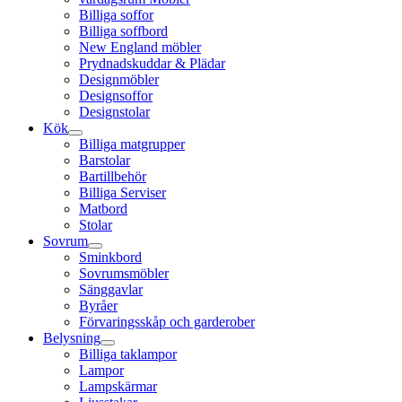
Billiga soffor
Billiga soffbord
New England möbler
Prydnadskuddar & Plädar
Designmöbler
Designsoffor
Designstolar
Kök
Billiga matgrupper
Barstolar
Bartillbehör
Billiga Serviser
Matbord
Stolar
Sovrum
Sminkbord
Sovrumsmöbler
Sänggavlar
Byråer
Förvaringsskåp och garderober
Belysning
Billiga taklampor
Lampor
Lampskärmar