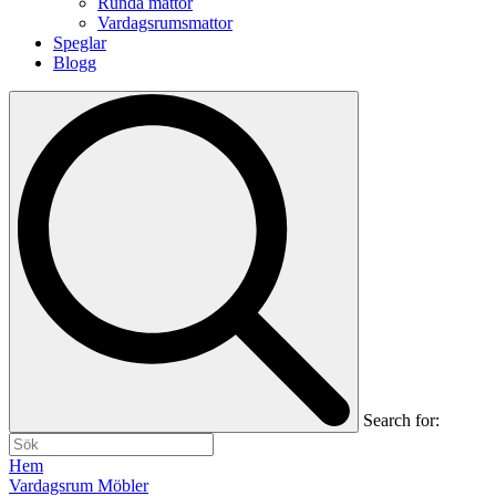
Runda mattor
Vardagsrumsmattor
Speglar
Blogg
Search for:
Hem
Vardagsrum Möbler