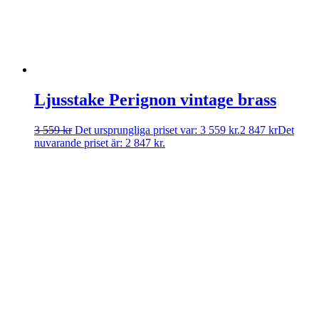
Ljusstake Perignon vintage brass
3 559
kr
Det ursprungliga priset var: 3 559 kr.
2 847
kr
Det
nuvarande priset är: 2 847 kr.