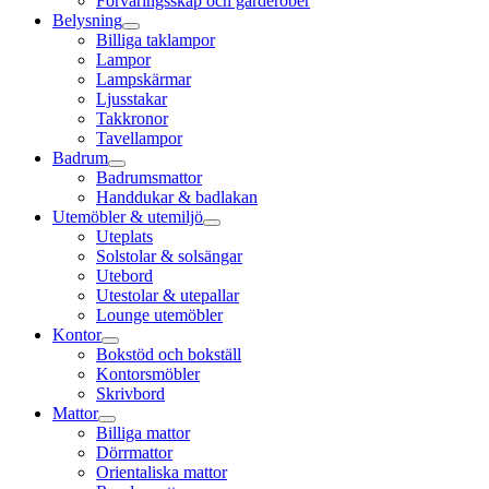
Förvaringsskåp och garderober
Belysning
Billiga taklampor
Lampor
Lampskärmar
Ljusstakar
Takkronor
Tavellampor
Badrum
Badrumsmattor
Handdukar & badlakan
Utemöbler & utemiljö
Uteplats
Solstolar & solsängar
Utebord
Utestolar & utepallar
Lounge utemöbler
Kontor
Bokstöd och bokställ
Kontorsmöbler
Skrivbord
Mattor
Billiga mattor
Dörrmattor
Orientaliska mattor