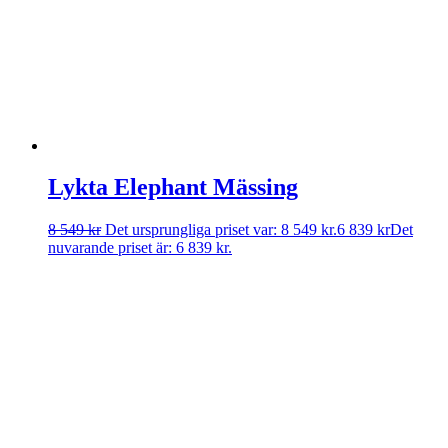
Lykta Elephant Mässing
8 549
kr
Det ursprungliga priset var: 8 549 kr.
6 839
kr
Det
nuvarande priset är: 6 839 kr.