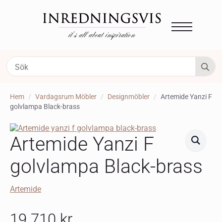
S
fo
Hem
Vardagsrum Möbler
Designmöbler
Artemide Yanzi F
golvlampa Black-brass
Artemide Yanzi F
golvlampa Black-brass
Artemide
19 710
kr