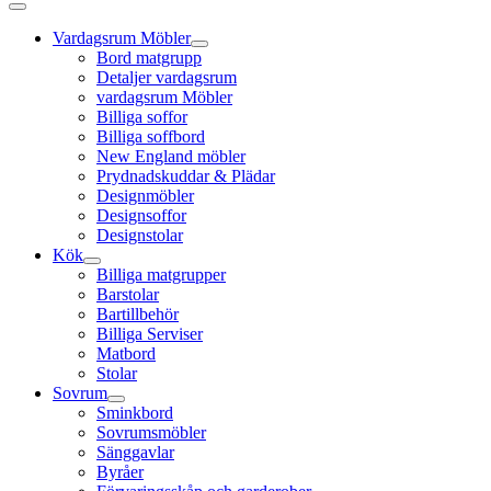
Vardagsrum Möbler
Bord matgrupp
Detaljer vardagsrum
vardagsrum Möbler
Billiga soffor
Billiga soffbord
New England möbler
Prydnadskuddar & Plädar
Designmöbler
Designsoffor
Designstolar
Kök
Billiga matgrupper
Barstolar
Bartillbehör
Billiga Serviser
Matbord
Stolar
Sovrum
Sminkbord
Sovrumsmöbler
Sänggavlar
Byråer