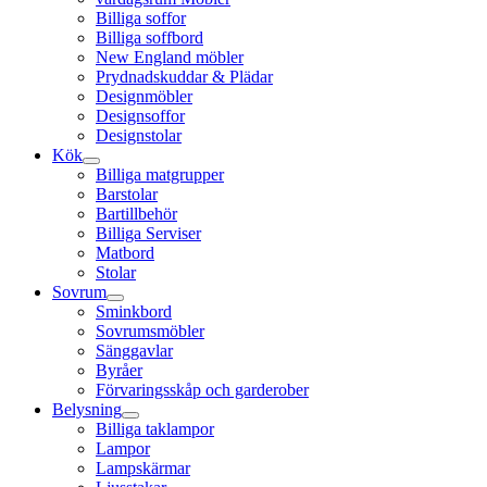
Billiga soffor
Billiga soffbord
New England möbler
Prydnadskuddar & Plädar
Designmöbler
Designsoffor
Designstolar
Kök
Billiga matgrupper
Barstolar
Bartillbehör
Billiga Serviser
Matbord
Stolar
Sovrum
Sminkbord
Sovrumsmöbler
Sänggavlar
Byråer
Förvaringsskåp och garderober
Belysning
Billiga taklampor
Lampor
Lampskärmar