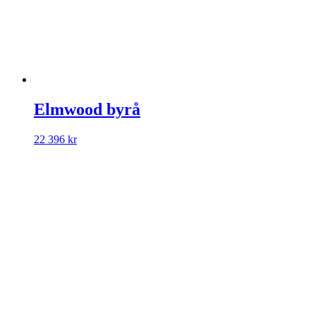
Elmwood byrå
22 396
kr