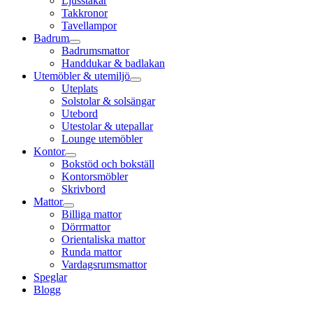
Ljusstakar
Takkronor
Tavellampor
Badrum
Badrumsmattor
Handdukar & badlakan
Utemöbler & utemiljö
Uteplats
Solstolar & solsängar
Utebord
Utestolar & utepallar
Lounge utemöbler
Kontor
Bokstöd och bokställ
Kontorsmöbler
Skrivbord
Mattor
Billiga mattor
Dörrmattor
Orientaliska mattor
Runda mattor
Vardagsrumsmattor
Speglar
Blogg