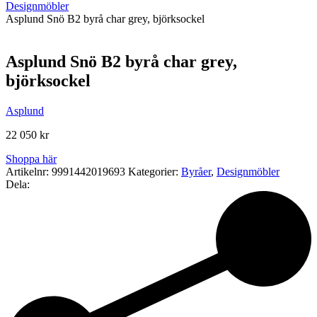
Designmöbler
Asplund Snö B2 byrå char grey, björksockel
Asplund Snö B2 byrå char grey,
björksockel
Asplund
22 050
kr
Shoppa här
Artikelnr:
9991442019693
Kategorier:
Byråer
,
Designmöbler
Dela: