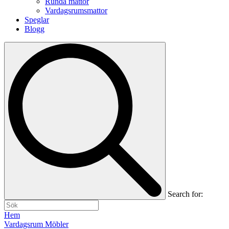
Runda mattor
Vardagsrumsmattor
Speglar
Blogg
Search for:
Hem
Vardagsrum Möbler