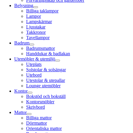
Förvaringsskåp och garderober
Belysning
Billiga taklampor
Lampor
Lampskärmar
Ljusstakar
Takkronor
Tavellampor
Badrum
Badrumsmattor
Handdukar & badlakan
Utemöbler & utemiljö
Uteplats
Solstolar & solsängar
Utebord
Utestolar & utepallar
Lounge utemöbler
Kontor
Bokstöd och bokställ
Kontorsmöbler
Skrivbord
Mattor
Billiga mattor
Dörrmattor
Orientaliska mattor