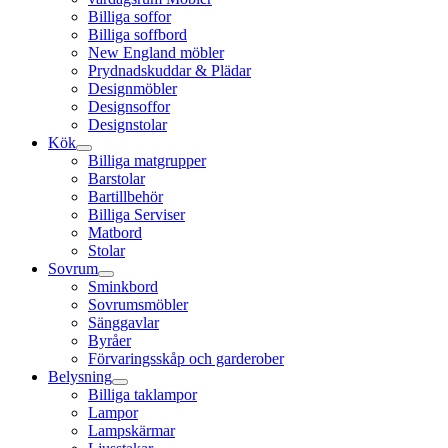
Billiga soffor
Billiga soffbord
New England möbler
Prydnadskuddar & Plädar
Designmöbler
Designsoffor
Designstolar
Kök
Billiga matgrupper
Barstolar
Bartillbehör
Billiga Serviser
Matbord
Stolar
Sovrum
Sminkbord
Sovrumsmöbler
Sänggavlar
Byråer
Förvaringsskåp och garderober
Belysning
Billiga taklampor
Lampor
Lampskärmar