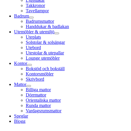
Ljusstakar
Takkronor
Tavellampor
Badrum
Badrumsmattor
Handdukar & badlakan
Utemöbler & utemiljö
Uteplats
Solstolar & solsängar
Utebord
Utestolar & utepallar
Lounge utemöbler
Kontor
Bokstöd och bokställ
Kontorsmöbler
Skrivbord
Mattor
Billiga mattor
Dörrmattor
Orientaliska mattor
Runda mattor
Vardagsrumsmattor
Speglar
Blogg