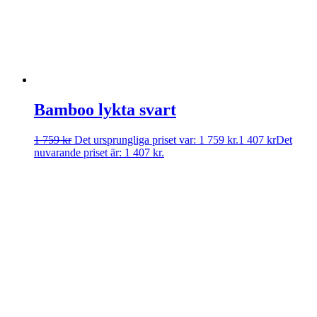
Bamboo lykta svart
1 759
kr
Det ursprungliga priset var: 1 759 kr.
1 407
kr
Det
nuvarande priset är: 1 407 kr.