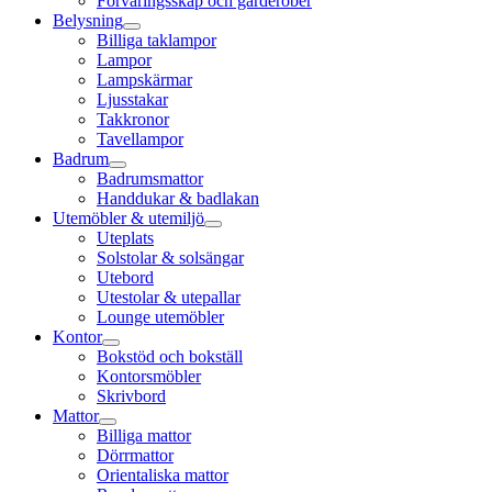
Förvaringsskåp och garderober
Belysning
Billiga taklampor
Lampor
Lampskärmar
Ljusstakar
Takkronor
Tavellampor
Badrum
Badrumsmattor
Handdukar & badlakan
Utemöbler & utemiljö
Uteplats
Solstolar & solsängar
Utebord
Utestolar & utepallar
Lounge utemöbler
Kontor
Bokstöd och bokställ
Kontorsmöbler
Skrivbord
Mattor
Billiga mattor
Dörrmattor
Orientaliska mattor