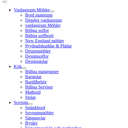
Vardagsrum Möbler
Bord matgrupp
Detaljer vardagsrum
vardagsrum Möbler
Billiga soffor
Billiga soffbord
New England möbler
Prydnadskuddar & Plädar
Designmöbler
Designsoffor
Designstolar
Kök
Billiga matgrupper
Barstolar
Bartillbehör
Billiga Serviser
Matbord
Stolar
Sovrum
Sminkbord
Sovrumsmöbler
Sänggavlar
Byråer