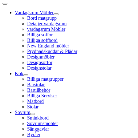
Vardagsrum Möbler
Bord matgrupp
Detaljer vardagsrum
vardagsrum Möbler
Billiga soffor
Billiga soffbord
New England möbler
Prydnadskuddar & Plädar
Designmöbler
Designsoffor
Designstolar
Kök
Billiga matgrupper
Barstolar
Bartillbehör
Billiga Serviser
Matbord
Stolar
Sovrum
Sminkbord
Sovrumsmöbler
Sänggavlar
Byråer