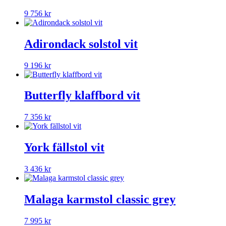
9 756
kr
Adirondack solstol vit
9 196
kr
Butterfly klaffbord vit
7 356
kr
York fällstol vit
3 436
kr
Malaga karmstol classic grey
7 995
kr