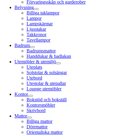
Förvaringsskåp och garderober
Belysning
Billiga taklampor
Lampor
Lampskärmar
Ljusstakar
Takkronor
Tavellampor
Badrum
Badrumsmattor
Handdukar & badlakan
Utemöbler & utemiljö
Uteplats
Solstolar & solsängar
Utebord
Utestolar & utepallar
Lounge utemöbler
Kontor
Bokstöd och bokställ
Kontorsmöbler
Skrivbord
Mattor
Billiga mattor
Dörrmattor
Orientaliska mattor