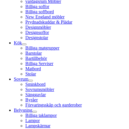
vardagsrum Möbler
Billiga soffor
Billiga soffbord
New England möbler
Prydnadskuddar & Plädar
Designmöbler
Designsoffor
Designstolar
Kök
Billiga matgrupper
Barstolar
Bartillbehör
Billiga Serviser
Matbord
Stolar
Sovrum
Sminkbord
Sovrumsmöbler
Sänggavlar
Byråer
Förvaringsskåp och garderober
Belysning
Billiga taklampor
Lampor
Lampskärmar