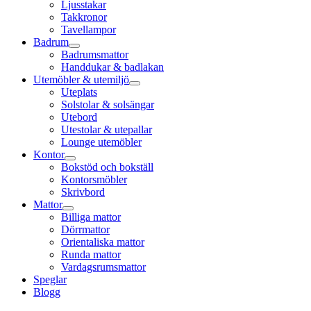
Ljusstakar
Takkronor
Tavellampor
Badrum
Badrumsmattor
Handdukar & badlakan
Utemöbler & utemiljö
Uteplats
Solstolar & solsängar
Utebord
Utestolar & utepallar
Lounge utemöbler
Kontor
Bokstöd och bokställ
Kontorsmöbler
Skrivbord
Mattor
Billiga mattor
Dörrmattor
Orientaliska mattor
Runda mattor
Vardagsrumsmattor
Speglar
Blogg