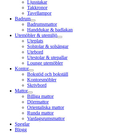
Ljusstakar
Takkronor
Tavellampor
Badrum
Badrumsmattor
Handdukar & badlakan
Utemöbler & utemiljö
Uteplats
Solstolar & solsängar
Utebord
Utestolar & utepallar
Lounge utemöbler
Kontor
Bokstöd och bokställ
Kontorsmöbler
Skrivbord
Mattor
Billiga mattor
Dörrmattor
Orientaliska mattor
Runda mattor
Vardagsrumsmattor
Speglar
Blogg