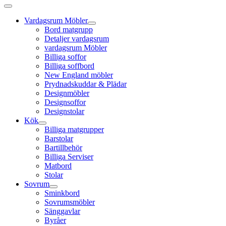
Vardagsrum Möbler
Bord matgrupp
Detaljer vardagsrum
vardagsrum Möbler
Billiga soffor
Billiga soffbord
New England möbler
Prydnadskuddar & Plädar
Designmöbler
Designsoffor
Designstolar
Kök
Billiga matgrupper
Barstolar
Bartillbehör
Billiga Serviser
Matbord
Stolar
Sovrum
Sminkbord
Sovrumsmöbler
Sänggavlar
Byråer