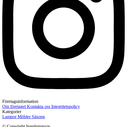
Företagsinformation
Om företaget
Kontakta oss
Integritetspolicy
Kategorier
Lampor
Möbler
Säsong
© Copyright Inredningsvis