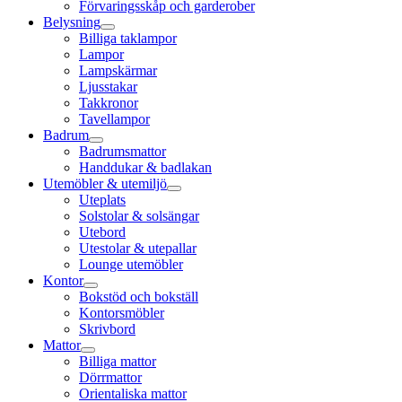
Förvaringsskåp och garderober
Belysning
Billiga taklampor
Lampor
Lampskärmar
Ljusstakar
Takkronor
Tavellampor
Badrum
Badrumsmattor
Handdukar & badlakan
Utemöbler & utemiljö
Uteplats
Solstolar & solsängar
Utebord
Utestolar & utepallar
Lounge utemöbler
Kontor
Bokstöd och bokställ
Kontorsmöbler
Skrivbord
Mattor
Billiga mattor
Dörrmattor
Orientaliska mattor