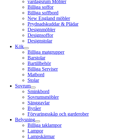
vardagsrum Möbler
Billiga soffor
Billiga soffbord
New England möbler
Prydnadskuddar & Plädar
Designmöbler
Designsoffor
Designstolar
Kök
Billiga matgrupper
Barstolar
Bartillbehör
Billiga Serviser
Matbord
Stolar
Sovrum
Sminkbord
Sovrumsmöbler
Sänggavlar
Byråer
Förvaringsskåp och garderober
Belysning
Billiga taklampor
Lampor
Lampskärmar