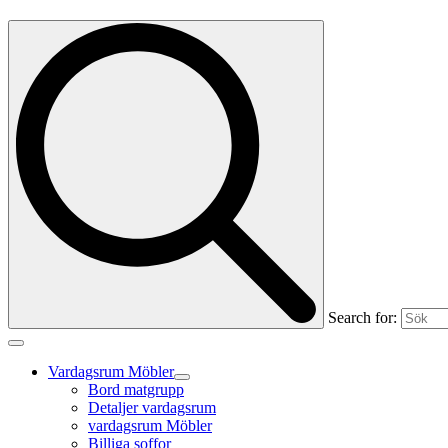
Search for:
Vardagsrum Möbler
Bord matgrupp
Detaljer vardagsrum
vardagsrum Möbler
Billiga soffor