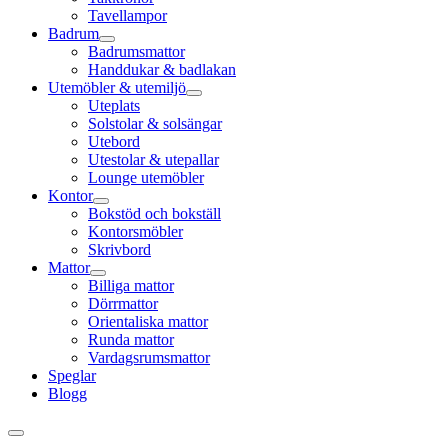
Tavellampor
Badrum
Badrumsmattor
Handdukar & badlakan
Utemöbler & utemiljö
Uteplats
Solstolar & solsängar
Utebord
Utestolar & utepallar
Lounge utemöbler
Kontor
Bokstöd och bokställ
Kontorsmöbler
Skrivbord
Mattor
Billiga mattor
Dörrmattor
Orientaliska mattor
Runda mattor
Vardagsrumsmattor
Speglar
Blogg