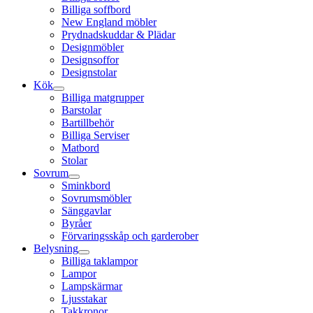
Billiga soffbord
New England möbler
Prydnadskuddar & Plädar
Designmöbler
Designsoffor
Designstolar
Kök
Billiga matgrupper
Barstolar
Bartillbehör
Billiga Serviser
Matbord
Stolar
Sovrum
Sminkbord
Sovrumsmöbler
Sänggavlar
Byråer
Förvaringsskåp och garderober
Belysning
Billiga taklampor
Lampor
Lampskärmar
Ljusstakar
Takkronor