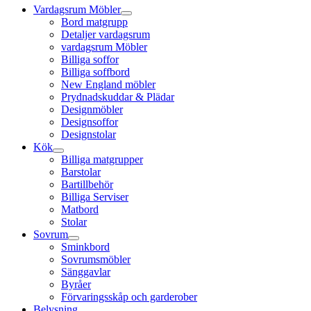
Vardagsrum Möbler
Bord matgrupp
Detaljer vardagsrum
vardagsrum Möbler
Billiga soffor
Billiga soffbord
New England möbler
Prydnadskuddar & Plädar
Designmöbler
Designsoffor
Designstolar
Kök
Billiga matgrupper
Barstolar
Bartillbehör
Billiga Serviser
Matbord
Stolar
Sovrum
Sminkbord
Sovrumsmöbler
Sänggavlar
Byråer
Förvaringsskåp och garderober
Belysning