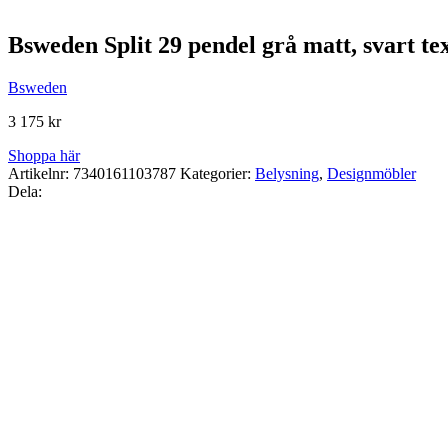
Bsweden Split 29 pendel grå matt, svart tex
Bsweden
3 175
kr
Shoppa här
Artikelnr:
7340161103787
Kategorier:
Belysning
,
Designmöbler
Dela: