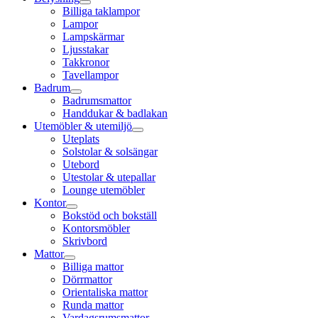
Billiga taklampor
Lampor
Lampskärmar
Ljusstakar
Takkronor
Tavellampor
Badrum
Badrumsmattor
Handdukar & badlakan
Utemöbler & utemiljö
Uteplats
Solstolar & solsängar
Utebord
Utestolar & utepallar
Lounge utemöbler
Kontor
Bokstöd och bokställ
Kontorsmöbler
Skrivbord
Mattor
Billiga mattor
Dörrmattor
Orientaliska mattor
Runda mattor
Vardagsrumsmattor