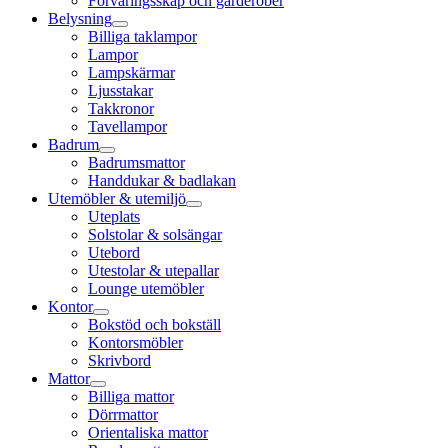
Förvaringsskåp och garderober
Belysning
Billiga taklampor
Lampor
Lampskärmar
Ljusstakar
Takkronor
Tavellampor
Badrum
Badrumsmattor
Handdukar & badlakan
Utemöbler & utemiljö
Uteplats
Solstolar & solsängar
Utebord
Utestolar & utepallar
Lounge utemöbler
Kontor
Bokstöd och bokställ
Kontorsmöbler
Skrivbord
Mattor
Billiga mattor
Dörrmattor
Orientaliska mattor