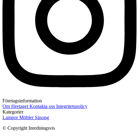
Företagsinformation
Om företaget
Kontakta oss
Integritetspolicy
Kategorier
Lampor
Möbler
Säsong
© Copyright Inredningsvis