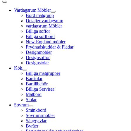
Vardagsrum Möbler
Bord matgrupp
Detaljer vardagsrum
vardagsrum Möbler
Billiga soffor
Billiga soffbord
New England möbler
Prydnadskuddar & Plädar
Designmöbler
Designsoffor
Designstolar
Kök
Billiga matgrupper
Barstolar
Bartillbehör
Billiga Serviser
Matbord
Stolar
Sovrum
Sminkbord
Sovrumsmöbler
Sänggavlar
Byråer