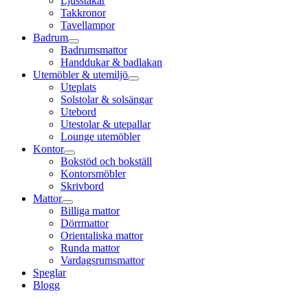
Ljusstakar
Takkronor
Tavellampor
Badrum
Badrumsmattor
Handdukar & badlakan
Utemöbler & utemiljö
Uteplats
Solstolar & solsängar
Utebord
Utestolar & utepallar
Lounge utemöbler
Kontor
Bokstöd och bokställ
Kontorsmöbler
Skrivbord
Mattor
Billiga mattor
Dörrmattor
Orientaliska mattor
Runda mattor
Vardagsrumsmattor
Speglar
Blogg