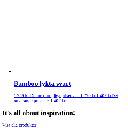
Bamboo lykta svart
1 759
kr
Det ursprungliga priset var: 1 759 kr.
1 407
kr
Det
nuvarande priset är: 1 407 kr.
It's all about inspiration!
Visa alla produkter