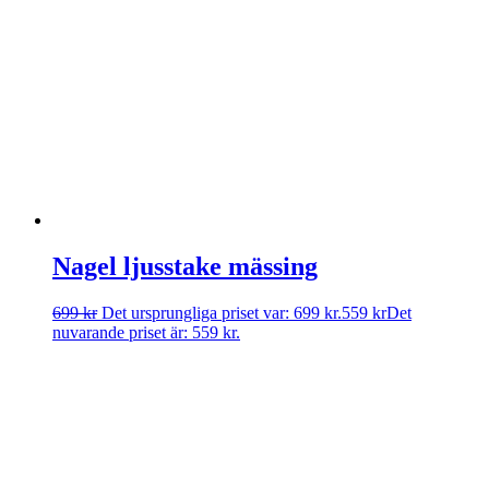
Nagel ljusstake mässing
699
kr
Det ursprungliga priset var: 699 kr.
559
kr
Det
nuvarande priset är: 559 kr.