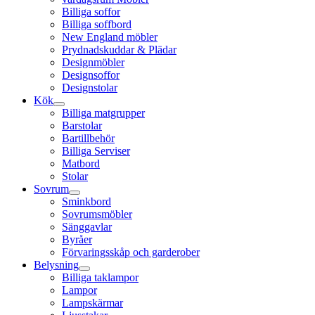
Billiga soffor
Billiga soffbord
New England möbler
Prydnadskuddar & Plädar
Designmöbler
Designsoffor
Designstolar
Kök
Billiga matgrupper
Barstolar
Bartillbehör
Billiga Serviser
Matbord
Stolar
Sovrum
Sminkbord
Sovrumsmöbler
Sänggavlar
Byråer
Förvaringsskåp och garderober
Belysning
Billiga taklampor
Lampor
Lampskärmar