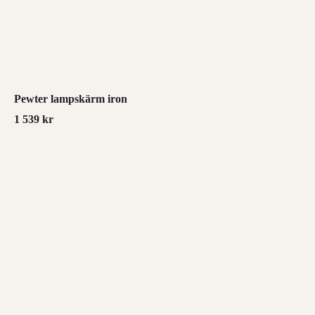
Pewter lampskärm iron
1 539
kr