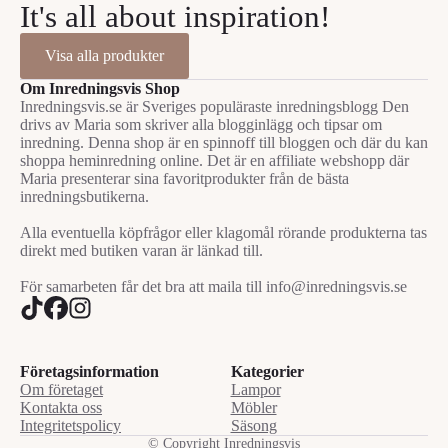
It's all about inspiration!
Visa alla produkter
Om Inredningsvis Shop
Inredningsvis.se är Sveriges populäraste inredningsblogg Den
drivs av Maria som skriver alla blogginlägg och tipsar om
inredning. Denna shop är en spinnoff till bloggen och där du kan
shoppa heminredning online. Det är en affiliate webshopp där
Maria presenterar sina favoritprodukter från de bästa
inredningsbutikerna.
Alla eventuella köpfrågor eller klagomål rörande produkterna tas
direkt med butiken varan är länkad till.
För samarbeten får det bra att maila till info@inredningsvis.se
Företagsinformation
Kategorier
Om företaget
Lampor
Kontakta oss
Möbler
Integritetspolicy
Säsong
© Copyright Inredningsvis