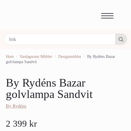
Se
fo
Hem
Vardagsrum Möbler
Designmöbler
By Rydéns Bazar
golvlampa Sandvit
By Rydéns Bazar
golvlampa Sandvit
By Rydéns
2 399
kr