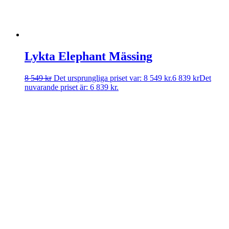
Lykta Elephant Mässing
8 549
kr
Det ursprungliga priset var: 8 549 kr.
6 839
kr
Det
nuvarande priset är: 6 839 kr.