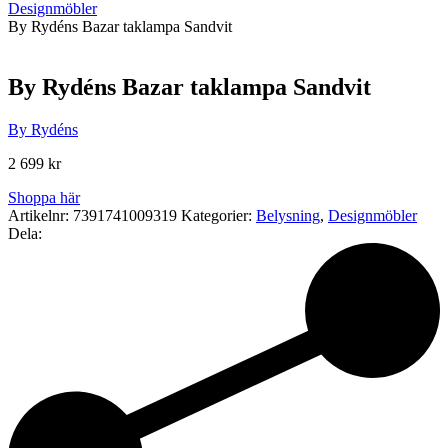
Designmöbler
By Rydéns Bazar taklampa Sandvit
By Rydéns Bazar taklampa Sandvit
By Rydéns
2 699
kr
Shoppa här
Artikelnr:
7391741009319
Kategorier:
Belysning
,
Designmöbler
Dela: