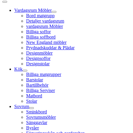
Vardagsrum Möbler
Bord matgrupp
Detaljer vardagsrum
vardagsrum Möbler
Billiga soffor
Billiga soffbord
New England möbler
Prydnadskuddar & Plädar
Designmöbler
Designsoffor
Designstolar
Kök
Billiga matgrupper
Barstolar
Bartillbehör
Billiga Serviser
Matbord
Stolar
Sovrum
Sminkbord
Sovrumsmöbler
Sänggavlar
Byråer