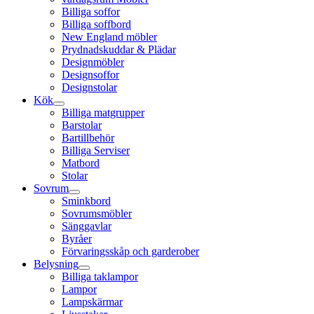
Billiga soffor
Billiga soffbord
New England möbler
Prydnadskuddar & Plädar
Designmöbler
Designsoffor
Designstolar
Kök
Billiga matgrupper
Barstolar
Bartillbehör
Billiga Serviser
Matbord
Stolar
Sovrum
Sminkbord
Sovrumsmöbler
Sänggavlar
Byråer
Förvaringsskåp och garderober
Belysning
Billiga taklampor
Lampor
Lampskärmar