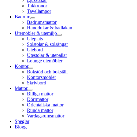
Ljusstakar
Takkronor
Tavellampor
Badrum
Badrumsmattor
Handdukar & badlakan
Utemöbler & utemiljö
Uteplats
Solstolar & solsängar
Utebord
Utestolar & utepallar
Lounge utemöbler
Kontor
Bokstöd och bokställ
Kontorsmöbler
Skrivbord
Mattor
Billiga mattor
Dörrmattor
Orientaliska mattor
Runda mattor
Vardagsrumsmattor
Speglar
Blogg