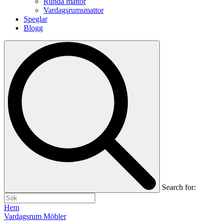
Runda mattor
Vardagsrumsmattor
Speglar
Blogg
Search for:
Hem
Vardagsrum Möbler