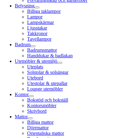
Förvaringsskåp och garderober
Belysning
Billiga taklampor
Lampor
Lampskärmar
Ljusstakar
Takkronor
Tavellampor
Badrum
Badrumsmattor
Handdukar & badlakan
Utemöbler & utemiljö
Uteplats
Solstolar & solsängar
Utebord
Utestolar & utepallar
Lounge utemöbler
Kontor
Bokstöd och bokställ
Kontorsmöbler
Skrivbord
Mattor
Billiga mattor
Dörrmattor
Orientaliska mattor