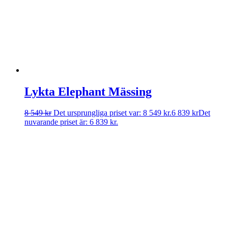
Lykta Elephant Mässing
8 549
kr
Det ursprungliga priset var: 8 549 kr.
6 839
kr
Det
nuvarande priset är: 6 839 kr.