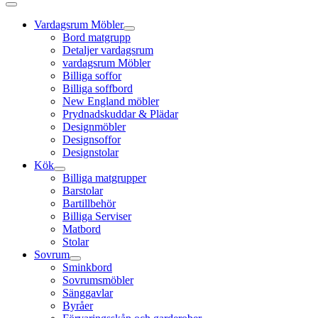
Vardagsrum Möbler
Bord matgrupp
Detaljer vardagsrum
vardagsrum Möbler
Billiga soffor
Billiga soffbord
New England möbler
Prydnadskuddar & Plädar
Designmöbler
Designsoffor
Designstolar
Kök
Billiga matgrupper
Barstolar
Bartillbehör
Billiga Serviser
Matbord
Stolar
Sovrum
Sminkbord
Sovrumsmöbler
Sänggavlar
Byråer