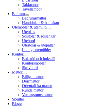
Ljusstakar
Takkronor
Tavellampor
Badrum
Badrumsmattor
Handdukar & badlakan
Utemöbler & utemiljö
Uteplats
Solstolar & solsängar
Utebord
Utestolar & utepallar
Lounge utemöbler
Kontor
Bokstöd och bokställ
Kontorsmöbler
Skrivbord
Mattor
Billiga mattor
Dörrmattor
Orientaliska mattor
Runda mattor
Vardagsrumsmattor
Speglar
Blogg