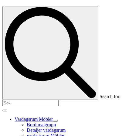
Search for:
Vardagsrum Möbler
Bord matgrupp
Detaljer vardagsrum
vardagsrum Möbler