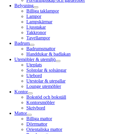
Förvaringsskåp och garderober
Belysning
Billiga taklampor
Lampor
Lampskärmar
Ljusstakar
Takkronor
Tavellampor
Badrum
Badrumsmattor
Handdukar & badlakan
Utemöbler & utemiljö
Uteplats
Solstolar & solsängar
Utebord
Utestolar & utepallar
Lounge utemöbler
Kontor
Bokstöd och bokställ
Kontorsmöbler
Skrivbord
Mattor
Billiga mattor
Dörrmattor
Orientaliska mattor