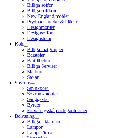
Billiga soffor
Billiga soffbord
New England möbler
Prydnadskuddar & Plädar
Designmöbler
Designsoffor
Designstolar
Kök
Billiga matgrupper
Barstolar
Bartillbehör
Billiga Serviser
Matbord
Stolar
Sovrum
Sminkbord
Sovrumsmöbler
Sänggavlar
Byråer
Förvaringsskåp och garderober
Belysning
Billiga taklampor
Lampor
Lampskärmar