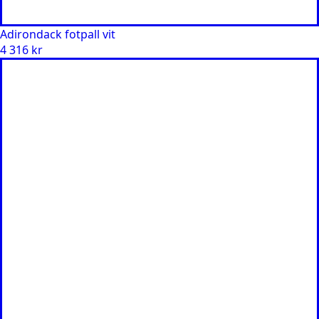
Adirondack fotpall vit
4 316
kr