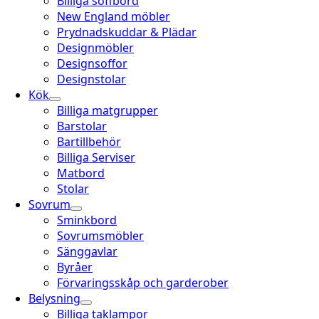
Billiga soffbord
New England möbler
Prydnadskuddar & Plädar
Designmöbler
Designsoffor
Designstolar
Kök
Billiga matgrupper
Barstolar
Bartillbehör
Billiga Serviser
Matbord
Stolar
Sovrum
Sminkbord
Sovrumsmöbler
Sänggavlar
Byråer
Förvaringsskåp och garderober
Belysning
Billiga taklampor