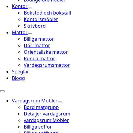
Kontor
Bokstöd och bokställ
Kontorsmöbler
Skrivbord
Mattor
Billiga mattor
Dörrmattor
Orientaliska mattor
Runda mattor
Vardagsrumsmattor
Speglar
Blogg
Vardagsrum Möbler
Bord matgrupp
Detaljer vardagsrum
vardagsrum Möbler
Billiga soffor