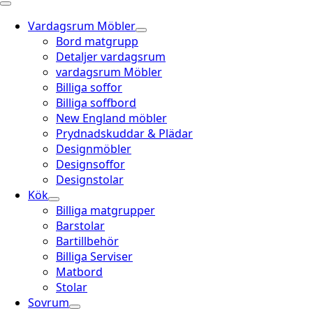
Vardagsrum Möbler
Bord matgrupp
Detaljer vardagsrum
vardagsrum Möbler
Billiga soffor
Billiga soffbord
New England möbler
Prydnadskuddar & Plädar
Designmöbler
Designsoffor
Designstolar
Kök
Billiga matgrupper
Barstolar
Bartillbehör
Billiga Serviser
Matbord
Stolar
Sovrum