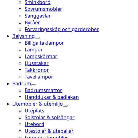
Sminkbord
Sovrumsmöbler
Sänggavlar
Byråer
Förvaringsskåp och garderober
Belysning
Billiga taklampor
Lampor
Lampskärmar
Ljusstakar
Takkronor
Tavellampor
Badrum
Badrumsmattor
Handdukar & badlakan
Utemöbler & utemiljö
Uteplats
Solstolar & solsängar
Utebord
Utestolar & utepallar
Lounge utemöbler