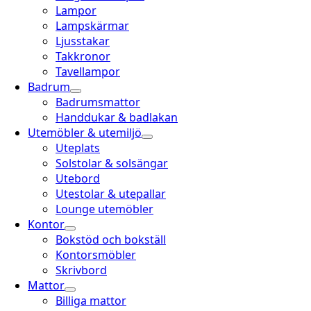
Lampor
Lampskärmar
Ljusstakar
Takkronor
Tavellampor
Badrum
Badrumsmattor
Handdukar & badlakan
Utemöbler & utemiljö
Uteplats
Solstolar & solsängar
Utebord
Utestolar & utepallar
Lounge utemöbler
Kontor
Bokstöd och bokställ
Kontorsmöbler
Skrivbord
Mattor
Billiga mattor