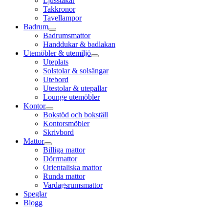
Ljusstakar
Takkronor
Tavellampor
Badrum
Badrumsmattor
Handdukar & badlakan
Utemöbler & utemiljö
Uteplats
Solstolar & solsängar
Utebord
Utestolar & utepallar
Lounge utemöbler
Kontor
Bokstöd och bokställ
Kontorsmöbler
Skrivbord
Mattor
Billiga mattor
Dörrmattor
Orientaliska mattor
Runda mattor
Vardagsrumsmattor
Speglar
Blogg