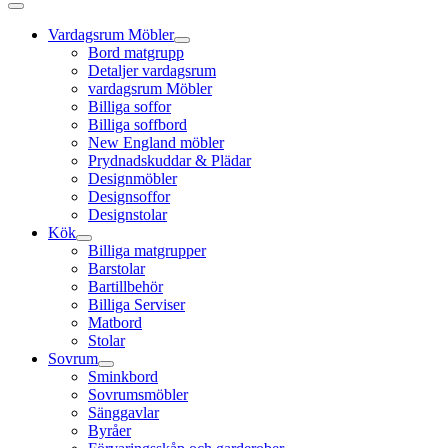
Vardagsrum Möbler
Bord matgrupp
Detaljer vardagsrum
vardagsrum Möbler
Billiga soffor
Billiga soffbord
New England möbler
Prydnadskuddar & Plädar
Designmöbler
Designsoffor
Designstolar
Kök
Billiga matgrupper
Barstolar
Bartillbehör
Billiga Serviser
Matbord
Stolar
Sovrum
Sminkbord
Sovrumsmöbler
Sänggavlar
Byråer