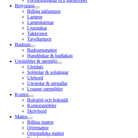
Förvaringsskåp och garderober
Belysning
Billiga taklampor
Lampor
Lampskärmar
Ljusstakar
Takkronor
Tavellampor
Badrum
Badrumsmattor
Handdukar & badlakan
Utemöbler & utemiljö
Uteplats
Solstolar & solsängar
Utebord
Utestolar & utepallar
Lounge utemöbler
Kontor
Bokstöd och bokställ
Kontorsmöbler
Skrivbord
Mattor
Billiga mattor
Dörrmattor
Orientaliska mattor