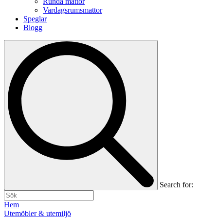
Runda mattor
Vardagsrumsmattor
Speglar
Blogg
Search for:
Hem
Utemöbler & utemiljö