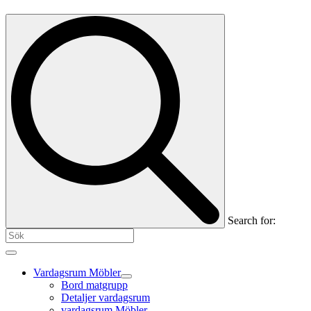
Search for:
Vardagsrum Möbler
Bord matgrupp
Detaljer vardagsrum
vardagsrum Möbler