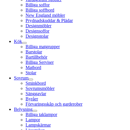
Billiga soffor
Billiga soffbord
New England möbler
Prydnadskuddar & Plädar
Designmöbler
Designsoffor
Designstolar
Kök
Billiga matgrupper
Barstolar
Bartillbehör
Billiga Serviser
Matbord
Stolar
Sovrum
Sminkbord
Sovrumsmöbler
Sänggavlar
Byråer
Förvaringsskåp och garderober
Belysning
Billiga taklampor
Lampor
Lampskärmar