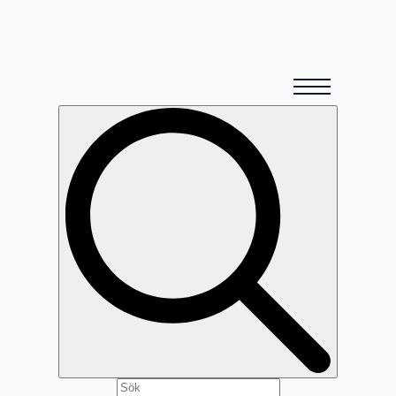
Search
for: