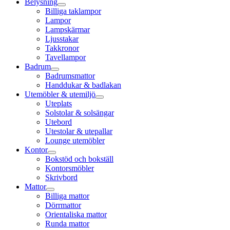
Belysning
Billiga taklampor
Lampor
Lampskärmar
Ljusstakar
Takkronor
Tavellampor
Badrum
Badrumsmattor
Handdukar & badlakan
Utemöbler & utemiljö
Uteplats
Solstolar & solsängar
Utebord
Utestolar & utepallar
Lounge utemöbler
Kontor
Bokstöd och bokställ
Kontorsmöbler
Skrivbord
Mattor
Billiga mattor
Dörrmattor
Orientaliska mattor
Runda mattor