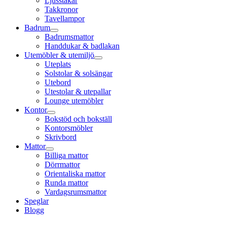
Ljusstakar
Takkronor
Tavellampor
Badrum
Badrumsmattor
Handdukar & badlakan
Utemöbler & utemiljö
Uteplats
Solstolar & solsängar
Utebord
Utestolar & utepallar
Lounge utemöbler
Kontor
Bokstöd och bokställ
Kontorsmöbler
Skrivbord
Mattor
Billiga mattor
Dörrmattor
Orientaliska mattor
Runda mattor
Vardagsrumsmattor
Speglar
Blogg