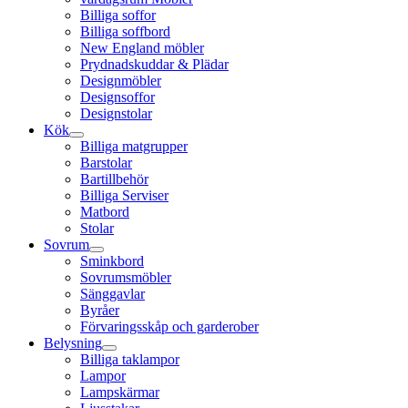
Billiga soffor
Billiga soffbord
New England möbler
Prydnadskuddar & Plädar
Designmöbler
Designsoffor
Designstolar
Kök
Billiga matgrupper
Barstolar
Bartillbehör
Billiga Serviser
Matbord
Stolar
Sovrum
Sminkbord
Sovrumsmöbler
Sänggavlar
Byråer
Förvaringsskåp och garderober
Belysning
Billiga taklampor
Lampor
Lampskärmar