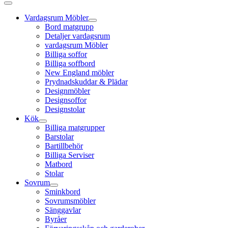
Vardagsrum Möbler
Bord matgrupp
Detaljer vardagsrum
vardagsrum Möbler
Billiga soffor
Billiga soffbord
New England möbler
Prydnadskuddar & Plädar
Designmöbler
Designsoffor
Designstolar
Kök
Billiga matgrupper
Barstolar
Bartillbehör
Billiga Serviser
Matbord
Stolar
Sovrum
Sminkbord
Sovrumsmöbler
Sänggavlar
Byråer