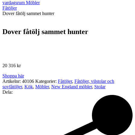
vardagsrum Möbler
Fåtöljer
Dover fåtölj sammet hunter
Dover fåtölj sammet hunter
20 316
kr
Shoppa här
Artikelnr:
40106
Kategorier:
Fåtöljer
,
Fåtöljer, vilstolar och
sovfåtöljer
,
Kök
,
Möbler
,
New England möbler
,
Stolar
Dela: