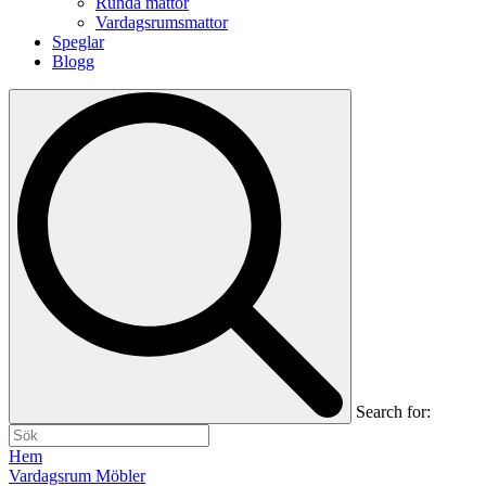
Runda mattor
Vardagsrumsmattor
Speglar
Blogg
Search for:
Hem
Vardagsrum Möbler