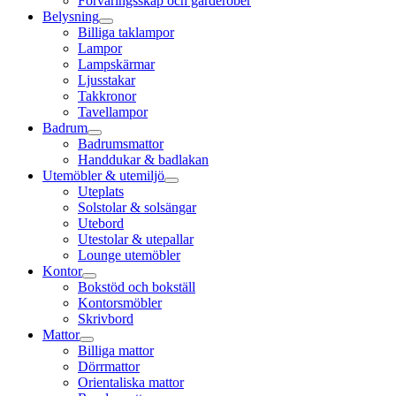
Förvaringsskåp och garderober
Belysning
Billiga taklampor
Lampor
Lampskärmar
Ljusstakar
Takkronor
Tavellampor
Badrum
Badrumsmattor
Handdukar & badlakan
Utemöbler & utemiljö
Uteplats
Solstolar & solsängar
Utebord
Utestolar & utepallar
Lounge utemöbler
Kontor
Bokstöd och bokställ
Kontorsmöbler
Skrivbord
Mattor
Billiga mattor
Dörrmattor
Orientaliska mattor