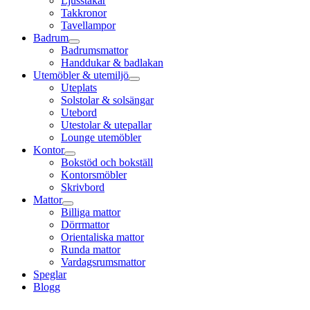
Ljusstakar
Takkronor
Tavellampor
Badrum
Badrumsmattor
Handdukar & badlakan
Utemöbler & utemiljö
Uteplats
Solstolar & solsängar
Utebord
Utestolar & utepallar
Lounge utemöbler
Kontor
Bokstöd och bokställ
Kontorsmöbler
Skrivbord
Mattor
Billiga mattor
Dörrmattor
Orientaliska mattor
Runda mattor
Vardagsrumsmattor
Speglar
Blogg