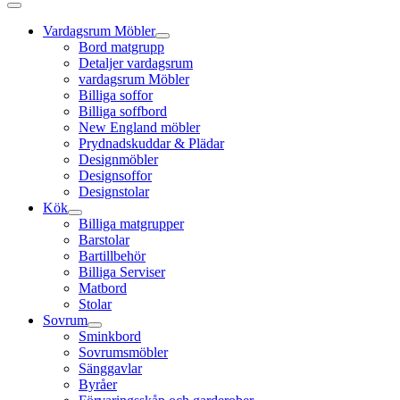
Vardagsrum Möbler
Bord matgrupp
Detaljer vardagsrum
vardagsrum Möbler
Billiga soffor
Billiga soffbord
New England möbler
Prydnadskuddar & Plädar
Designmöbler
Designsoffor
Designstolar
Kök
Billiga matgrupper
Barstolar
Bartillbehör
Billiga Serviser
Matbord
Stolar
Sovrum
Sminkbord
Sovrumsmöbler
Sänggavlar
Byråer