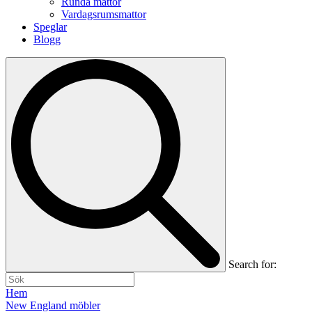
Runda mattor
Vardagsrumsmattor
Speglar
Blogg
Search for:
Hem
New England möbler