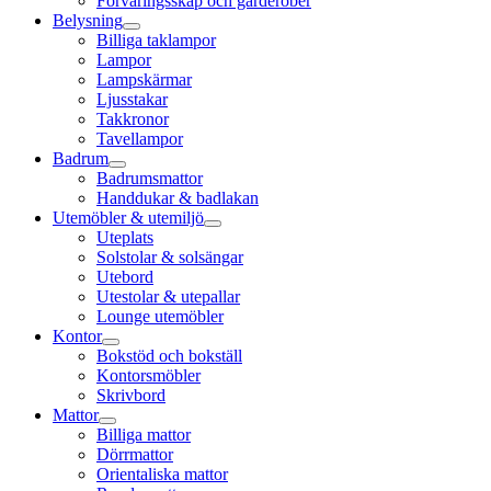
Förvaringsskåp och garderober
Belysning
Billiga taklampor
Lampor
Lampskärmar
Ljusstakar
Takkronor
Tavellampor
Badrum
Badrumsmattor
Handdukar & badlakan
Utemöbler & utemiljö
Uteplats
Solstolar & solsängar
Utebord
Utestolar & utepallar
Lounge utemöbler
Kontor
Bokstöd och bokställ
Kontorsmöbler
Skrivbord
Mattor
Billiga mattor
Dörrmattor
Orientaliska mattor