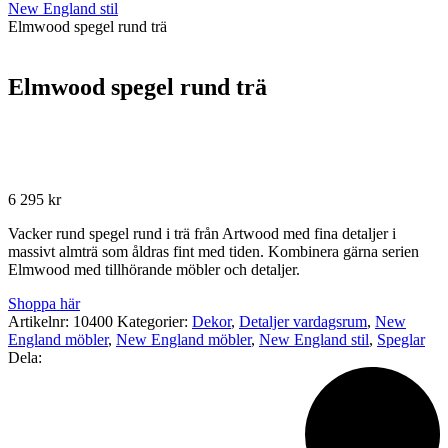
New England stil
Elmwood spegel rund trä
Elmwood spegel rund trä
6 295
kr
Vacker rund spegel rund i trä från Artwood med fina detaljer i
massivt almträ som åldras fint med tiden. Kombinera gärna serien
Elmwood med tillhörande möbler och detaljer.
Shoppa här
Artikelnr:
10400
Kategorier:
Dekor
,
Detaljer vardagsrum
,
New
England möbler
,
New England möbler
,
New England stil
,
Speglar
Dela: