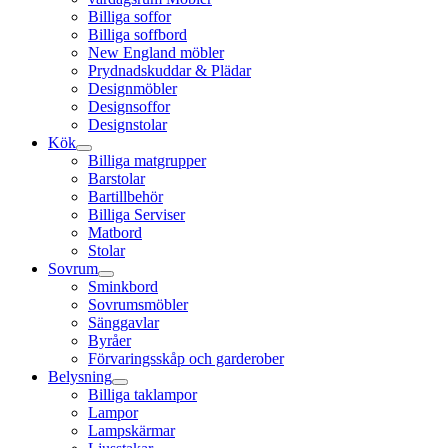
Billiga soffor
Billiga soffbord
New England möbler
Prydnadskuddar & Plädar
Designmöbler
Designsoffor
Designstolar
Kök
Billiga matgrupper
Barstolar
Bartillbehör
Billiga Serviser
Matbord
Stolar
Sovrum
Sminkbord
Sovrumsmöbler
Sänggavlar
Byråer
Förvaringsskåp och garderober
Belysning
Billiga taklampor
Lampor
Lampskärmar