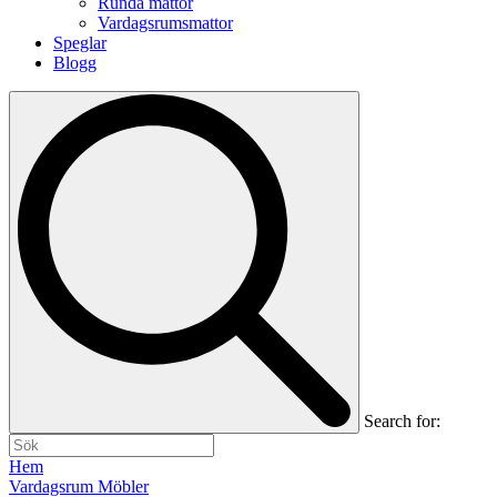
Runda mattor
Vardagsrumsmattor
Speglar
Blogg
Search for:
Hem
Vardagsrum Möbler