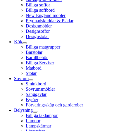
Billiga soffor
Billiga soffbord
New England möbler
Prydnadskuddar & Plädar
Designmöbler
Designsoffor
Designstolar
Kök
Billiga matgrupper
Barstolar
Bartillbehör
Billiga Serviser
Matbord
Stolar
Sovrum
Sminkbord
Sovrumsmöbler
Sänggavlar
Byråer
Förvaringsskåp och garderober
Belysning
Billiga taklampor
Lampor
Lampskärmar