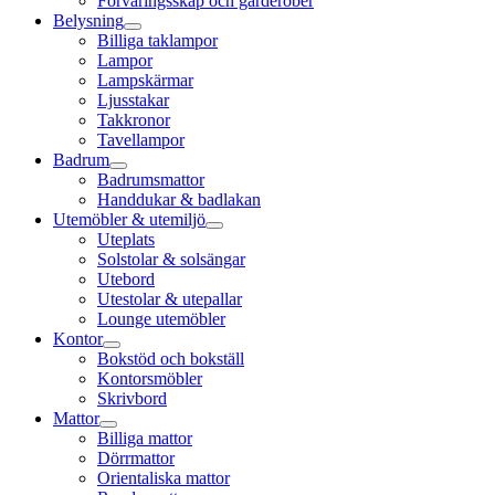
Förvaringsskåp och garderober
Belysning
Billiga taklampor
Lampor
Lampskärmar
Ljusstakar
Takkronor
Tavellampor
Badrum
Badrumsmattor
Handdukar & badlakan
Utemöbler & utemiljö
Uteplats
Solstolar & solsängar
Utebord
Utestolar & utepallar
Lounge utemöbler
Kontor
Bokstöd och bokställ
Kontorsmöbler
Skrivbord
Mattor
Billiga mattor
Dörrmattor
Orientaliska mattor