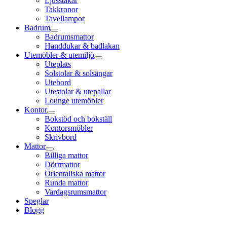
Ljusstakar
Takkronor
Tavellampor
Badrum
Badrumsmattor
Handdukar & badlakan
Utemöbler & utemiljö
Uteplats
Solstolar & solsängar
Utebord
Utestolar & utepallar
Lounge utemöbler
Kontor
Bokstöd och bokställ
Kontorsmöbler
Skrivbord
Mattor
Billiga mattor
Dörrmattor
Orientaliska mattor
Runda mattor
Vardagsrumsmattor
Speglar
Blogg