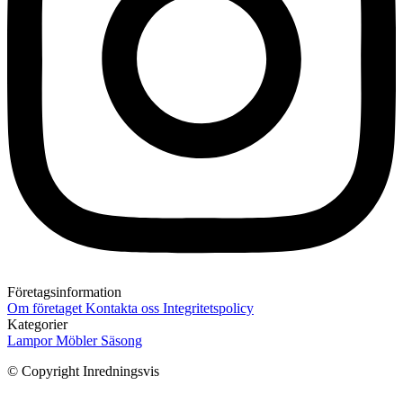
Företagsinformation
Om företaget
Kontakta oss
Integritetspolicy
Kategorier
Lampor
Möbler
Säsong
© Copyright Inredningsvis