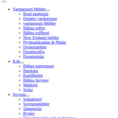
Vardagsrum Möbler
Bord matgrupp
Detaljer vardagsrum
vardagsrum Möbler
Billiga soffor
Billiga soffbord
New England möbler
Prydnadskuddar & Plädar
Designmöbler
Designsoffor
Designstolar
Kök
Billiga matgrupper
Barstolar
Bartillbehör
Billiga Serviser
Matbord
Stolar
Sovrum
Sminkbord
Sovrumsmöbler
Sänggavlar
Byråer