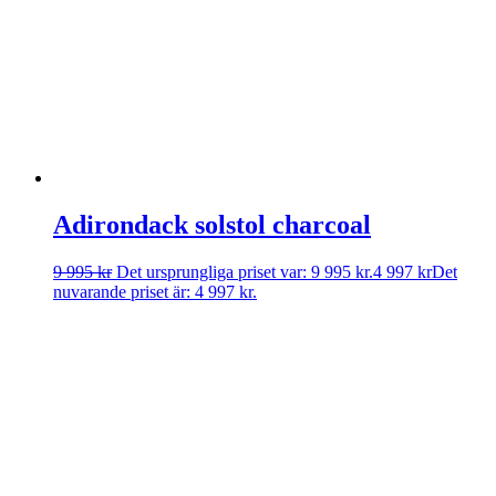
Adirondack solstol charcoal
9 995
kr
Det ursprungliga priset var: 9 995 kr.
4 997
kr
Det
nuvarande priset är: 4 997 kr.