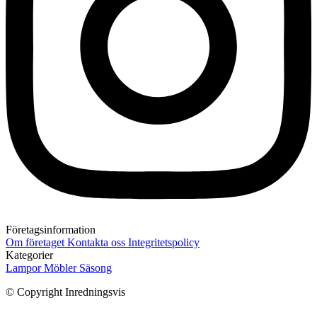
Företagsinformation
Om företaget
Kontakta oss
Integritetspolicy
Kategorier
Lampor
Möbler
Säsong
© Copyright Inredningsvis