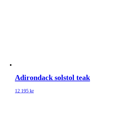
Adirondack solstol teak
12 195
kr