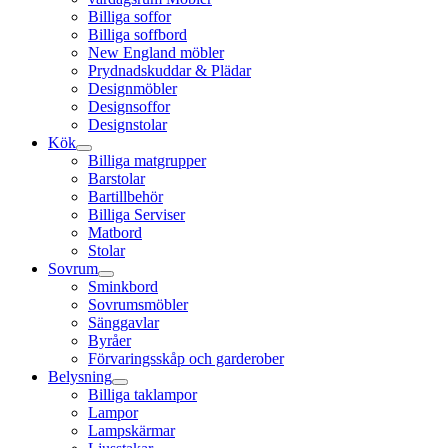
Billiga soffor
Billiga soffbord
New England möbler
Prydnadskuddar & Plädar
Designmöbler
Designsoffor
Designstolar
Kök
Billiga matgrupper
Barstolar
Bartillbehör
Billiga Serviser
Matbord
Stolar
Sovrum
Sminkbord
Sovrumsmöbler
Sänggavlar
Byråer
Förvaringsskåp och garderober
Belysning
Billiga taklampor
Lampor
Lampskärmar