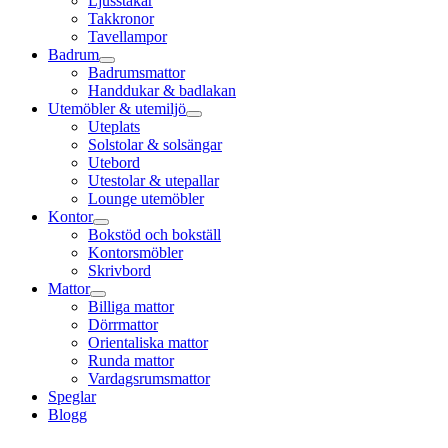
Ljusstakar
Takkronor
Tavellampor
Badrum
Badrumsmattor
Handdukar & badlakan
Utemöbler & utemiljö
Uteplats
Solstolar & solsängar
Utebord
Utestolar & utepallar
Lounge utemöbler
Kontor
Bokstöd och bokställ
Kontorsmöbler
Skrivbord
Mattor
Billiga mattor
Dörrmattor
Orientaliska mattor
Runda mattor
Vardagsrumsmattor
Speglar
Blogg