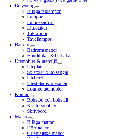
Förvaringsskåp och garderober
Belysning
Billiga taklampor
Lampor
Lampskärmar
Ljusstakar
Takkronor
Tavellampor
Badrum
Badrumsmattor
Handdukar & badlakan
Utemöbler & utemiljö
Uteplats
Solstolar & solsängar
Utebord
Utestolar & utepallar
Lounge utemöbler
Kontor
Bokstöd och bokställ
Kontorsmöbler
Skrivbord
Mattor
Billiga mattor
Dörrmattor
Orientaliska mattor