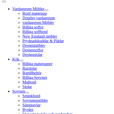
Vardagsrum Möbler
Bord matgrupp
Detaljer vardagsrum
vardagsrum Möbler
Billiga soffor
Billiga soffbord
New England möbler
Prydnadskuddar & Plädar
Designmöbler
Designsoffor
Designstolar
Kök
Billiga matgrupper
Barstolar
Bartillbehör
Billiga Serviser
Matbord
Stolar
Sovrum
Sminkbord
Sovrumsmöbler
Sänggavlar
Byråer