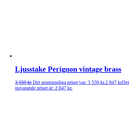
Ljusstake Perignon vintage brass
3 559
kr
Det ursprungliga priset var: 3 559 kr.
2 847
kr
Det
nuvarande priset är: 2 847 kr.