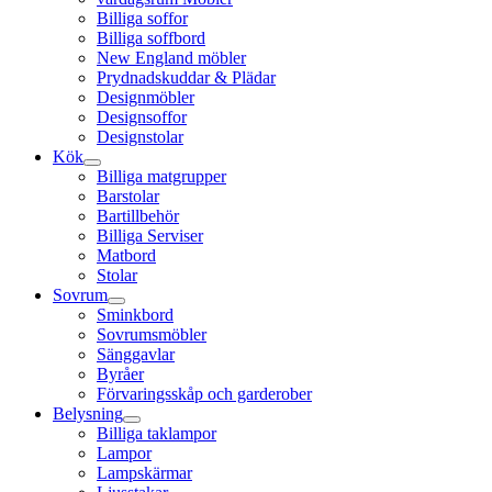
Billiga soffor
Billiga soffbord
New England möbler
Prydnadskuddar & Plädar
Designmöbler
Designsoffor
Designstolar
Kök
Billiga matgrupper
Barstolar
Bartillbehör
Billiga Serviser
Matbord
Stolar
Sovrum
Sminkbord
Sovrumsmöbler
Sänggavlar
Byråer
Förvaringsskåp och garderober
Belysning
Billiga taklampor
Lampor
Lampskärmar