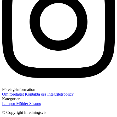
Företagsinformation
Om företaget
Kontakta oss
Integritetspolicy
Kategorier
Lampor
Möbler
Säsong
© Copyright Inredningsvis