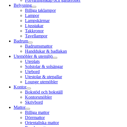
Förvaringsskåp och garderober
Belysning
Billiga taklampor
Lampor
Lampskärmar
Ljusstakar
Takkronor
Tavellampor
Badrum
Badrumsmattor
Handdukar & badlakan
Utemöbler & utemiljö
Uteplats
Solstolar & solsängar
Utebord
Utestolar & utepallar
Lounge utemöbler
Kontor
Bokstöd och bokställ
Kontorsmöbler
Skrivbord
Mattor
Billiga mattor
Dörrmattor
Orientaliska mattor