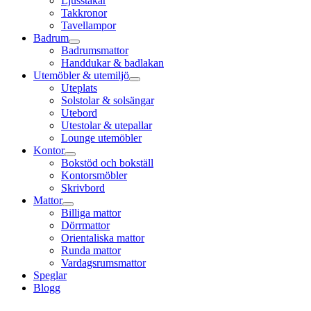
Ljusstakar
Takkronor
Tavellampor
Badrum
Badrumsmattor
Handdukar & badlakan
Utemöbler & utemiljö
Uteplats
Solstolar & solsängar
Utebord
Utestolar & utepallar
Lounge utemöbler
Kontor
Bokstöd och bokställ
Kontorsmöbler
Skrivbord
Mattor
Billiga mattor
Dörrmattor
Orientaliska mattor
Runda mattor
Vardagsrumsmattor
Speglar
Blogg