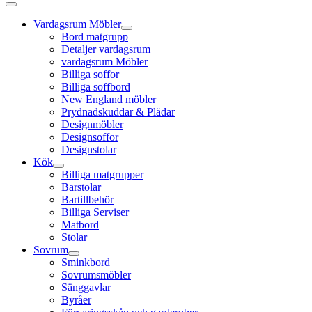
Vardagsrum Möbler
Bord matgrupp
Detaljer vardagsrum
vardagsrum Möbler
Billiga soffor
Billiga soffbord
New England möbler
Prydnadskuddar & Plädar
Designmöbler
Designsoffor
Designstolar
Kök
Billiga matgrupper
Barstolar
Bartillbehör
Billiga Serviser
Matbord
Stolar
Sovrum
Sminkbord
Sovrumsmöbler
Sänggavlar
Byråer