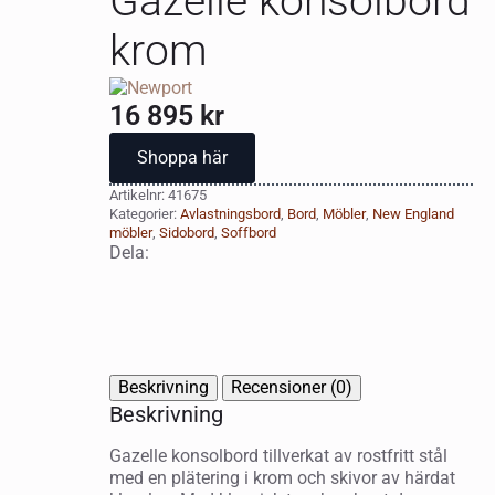
Gazelle konsolbord
krom
16 895
kr
Shoppa här
Artikelnr:
41675
Kategorier:
Avlastningsbord
,
Bord
,
Möbler
,
New England
möbler
,
Sidobord
,
Soffbord
Dela:
Beskrivning
Recensioner (0)
Beskrivning
Gazelle konsolbord tillverkat av rostfritt stål
med en plätering i krom och skivor av härdat