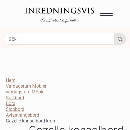
S
fo
Hem
Vardagsrum Möbler
vardagsrum Möbler
Soffbord
Bord
Sidobord
Avlastningsbord
Gazelle konsolbord krom