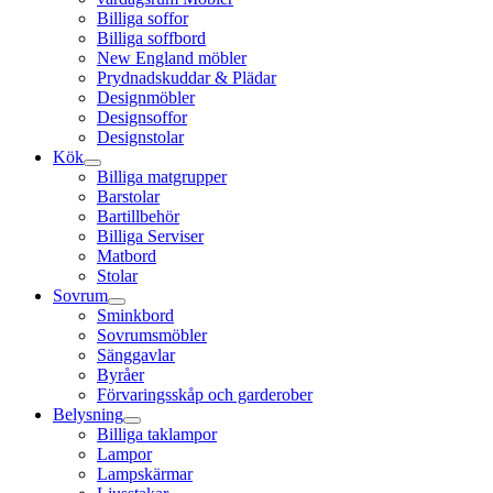
Billiga soffor
Billiga soffbord
New England möbler
Prydnadskuddar & Plädar
Designmöbler
Designsoffor
Designstolar
Kök
Billiga matgrupper
Barstolar
Bartillbehör
Billiga Serviser
Matbord
Stolar
Sovrum
Sminkbord
Sovrumsmöbler
Sänggavlar
Byråer
Förvaringsskåp och garderober
Belysning
Billiga taklampor
Lampor
Lampskärmar