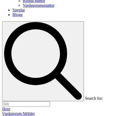
Runda mattor
Vardagsrumsmattor
Speglar
Blogg
Search for:
Hem
Vardagsrum Möbler