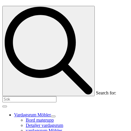
Search for:
Vardagsrum Möbler
Bord matgrupp
Detaljer vardagsrum
vardagsrum Möbler