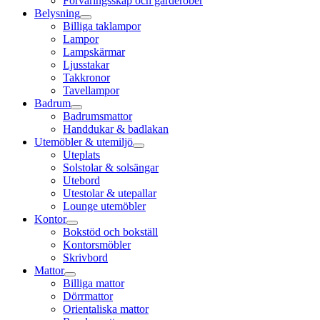
Förvaringsskåp och garderober
Belysning
Billiga taklampor
Lampor
Lampskärmar
Ljusstakar
Takkronor
Tavellampor
Badrum
Badrumsmattor
Handdukar & badlakan
Utemöbler & utemiljö
Uteplats
Solstolar & solsängar
Utebord
Utestolar & utepallar
Lounge utemöbler
Kontor
Bokstöd och bokställ
Kontorsmöbler
Skrivbord
Mattor
Billiga mattor
Dörrmattor
Orientaliska mattor