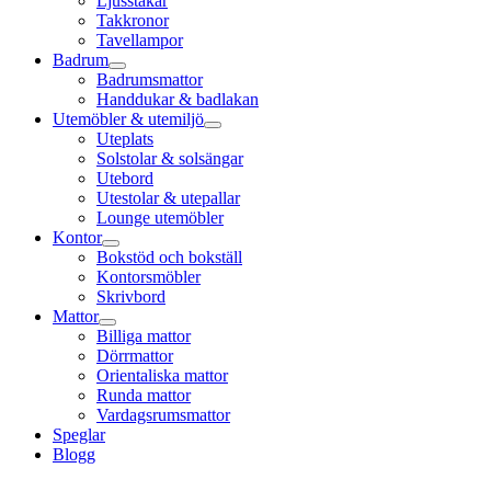
Ljusstakar
Takkronor
Tavellampor
Badrum
Badrumsmattor
Handdukar & badlakan
Utemöbler & utemiljö
Uteplats
Solstolar & solsängar
Utebord
Utestolar & utepallar
Lounge utemöbler
Kontor
Bokstöd och bokställ
Kontorsmöbler
Skrivbord
Mattor
Billiga mattor
Dörrmattor
Orientaliska mattor
Runda mattor
Vardagsrumsmattor
Speglar
Blogg