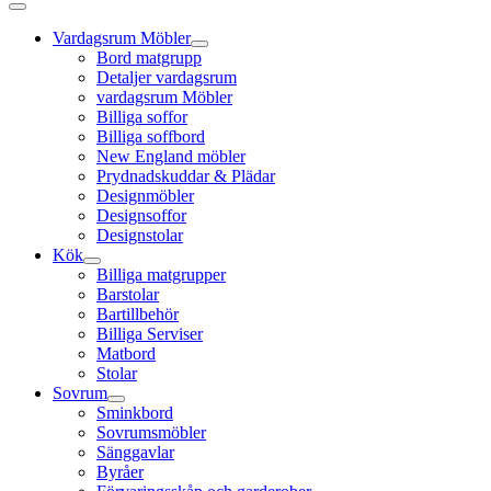
Vardagsrum Möbler
Bord matgrupp
Detaljer vardagsrum
vardagsrum Möbler
Billiga soffor
Billiga soffbord
New England möbler
Prydnadskuddar & Plädar
Designmöbler
Designsoffor
Designstolar
Kök
Billiga matgrupper
Barstolar
Bartillbehör
Billiga Serviser
Matbord
Stolar
Sovrum
Sminkbord
Sovrumsmöbler
Sänggavlar
Byråer