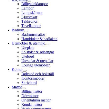
Billiga taklampor
Lampor
Lampskärmar
Ljusstakar
Takkronor
Tavellampor
Badrum
Badrumsmattor
Handdukar & badlakan
Utemöbler & utemiljö
Uteplats
Solstolar & solsängar
Utebord
Utestolar & utepallar
Lounge utemöbler
Kontor
Bokstöd och bokställ
Kontorsmöbler
Skrivbord
Mattor
Billiga mattor
Dörrmattor
Orientaliska mattor
Runda mattor
Vardagsrumsmattor