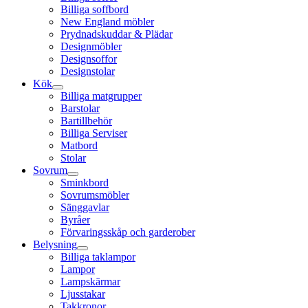
Billiga soffbord
New England möbler
Prydnadskuddar & Plädar
Designmöbler
Designsoffor
Designstolar
Kök
Billiga matgrupper
Barstolar
Bartillbehör
Billiga Serviser
Matbord
Stolar
Sovrum
Sminkbord
Sovrumsmöbler
Sänggavlar
Byråer
Förvaringsskåp och garderober
Belysning
Billiga taklampor
Lampor
Lampskärmar
Ljusstakar
Takkronor