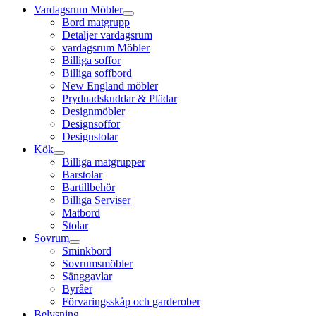
Vardagsrum Möbler
Bord matgrupp
Detaljer vardagsrum
vardagsrum Möbler
Billiga soffor
Billiga soffbord
New England möbler
Prydnadskuddar & Plädar
Designmöbler
Designsoffor
Designstolar
Kök
Billiga matgrupper
Barstolar
Bartillbehör
Billiga Serviser
Matbord
Stolar
Sovrum
Sminkbord
Sovrumsmöbler
Sänggavlar
Byråer
Förvaringsskåp och garderober
Belysning