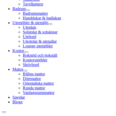
Tavellampor
Badrum
Badrumsmattor
Handdukar & badlakan
Utemöbler & utemiljö
Uteplats
Solstolar & solsängar
Utebord
Utestolar & utepallar
Lounge utemöbler
Kontor
Bokstöd och bokställ
Kontorsmöbler
Skrivbord
Mattor
Billiga mattor
Dörrmattor
Orientaliska mattor
Runda mattor
Vardagsrumsmattor
Speglar
Blogg