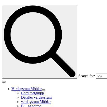
Search for:
Vardagsrum Möbler
Bord matgrupp
Detaljer vardagsrum
vardagsrum Möbler
Billiga soffor