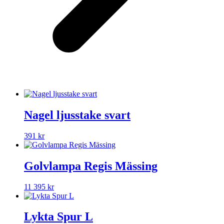
Nagel ljusstake svart
391
kr
Golvlampa Regis Mässing
11 395
kr
Lykta Spur L