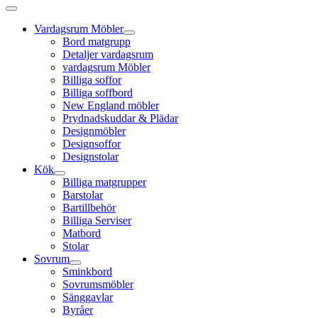
Vardagsrum Möbler
Bord matgrupp
Detaljer vardagsrum
vardagsrum Möbler
Billiga soffor
Billiga soffbord
New England möbler
Prydnadskuddar & Plädar
Designmöbler
Designsoffor
Designstolar
Kök
Billiga matgrupper
Barstolar
Bartillbehör
Billiga Serviser
Matbord
Stolar
Sovrum
Sminkbord
Sovrumsmöbler
Sänggavlar
Byråer