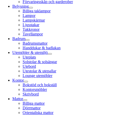
Förvaringsskåp och garderober
Belysning
Billiga taklampor
Lampor
Lampskärmar
Ljusstakar
Takkronor
Tavellampor
Badrum
Badrumsmattor
Handdukar & badlakan
Utemöbler & utemiljö
Uteplats
Solstolar & solsängar
Utebord
Utestolar & utepallar
Lounge utemöbler
Kontor
Bokstöd och bokställ
Kontorsmöbler
Skrivbord
Mattor
Billiga mattor
Dörrmattor
Orientaliska mattor