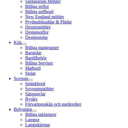
vardagsrum Möbler
Billiga soffor
Billiga soffbord
New England möbler
Prydnadskuddar & Plädar
Designmöbler
Designsoffor
Designstolar
Kök
Billiga matgrupper
Barstolar
Bartillbehör
Billiga Serviser
Matbord
Stolar
Sovrum
Sminkbord
Sovrumsmöbler
Sänggavlar
Byråer
Förvaringsskåp och garderober
Belysning
Billiga taklampor
Lampor
Lampskärmar