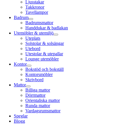
Ljusstakar
Takkronor
Tavellampor
Badrum
Badrumsmattor
Handdukar & badlakan
Utemöbler & utemiljö
Uteplats
Solstolar & solsängar
Utebord
Utestolar & utepallar
Lounge utemöbler
Kontor
Bokstöd och bokställ
Kontorsmöbler
Skrivbord
Mattor
Billiga mattor
Dörrmattor
Orientaliska mattor
Runda mattor
Vardagsrumsmattor
Speglar
Blogg