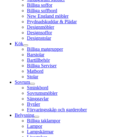
Billiga soffor
Billiga soffbord
New England möbler
Prydnadskuddar & Plädar
Designmöbler
Designsoffor
Designstolar
Kök
Billiga matgrupper
Barstolar
Bartillbehör
Billiga Serviser
Matbord
Stolar
Sovrum
Sminkbord
Sovrumsmöbler
Sänggavlar
Byråer
Förvaringsskåp och garderober
Belysning
Billiga taklampor
Lampor
Lampskärmar