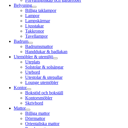
Förvaringsskåp och garderober
Belysning
Billiga taklampor
Lampor
Lampskärmar
Ljusstakar
Takkronor
Tavellampor
Badrum
Badrumsmattor
Handdukar & badlakan
Utemöbler & utemiljö
Uteplats
Solstolar & solsängar
Utebord
Utestolar & utepallar
Lounge utemöbler
Kontor
Bokstöd och bokställ
Kontorsmöbler
Skrivbord
Mattor
Billiga mattor
Dörrmattor
Orientaliska mattor