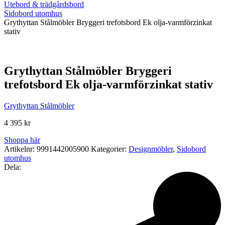
Utebord & trädgårdsbord
Sidobord utomhus
Grythyttan Stålmöbler Bryggeri trefotsbord Ek olja-varmförzinkat
stativ
Grythyttan Stålmöbler Bryggeri
trefotsbord Ek olja-varmförzinkat stativ
Grythyttan Stålmöbler
4 395
kr
Shoppa här
Artikelnr:
9991442005900
Kategorier:
Designmöbler
,
Sidobord
utomhus
Dela: