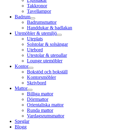
Ljusstakar
Takkronor
Tavellampor
Badrum
Badrumsmattor
Handdukar & badlakan
Utemöbler & utemiljö
Uteplats
Solstolar & solsängar
Utebord
Utestolar & utepallar
Lounge utemöbler
Kontor
Bokstöd och bokställ
Kontorsmöbler
Skrivbord
Mattor
Billiga mattor
Dörrmattor
Orientaliska mattor
Runda mattor
Vardagsrumsmattor
Speglar
Blogg