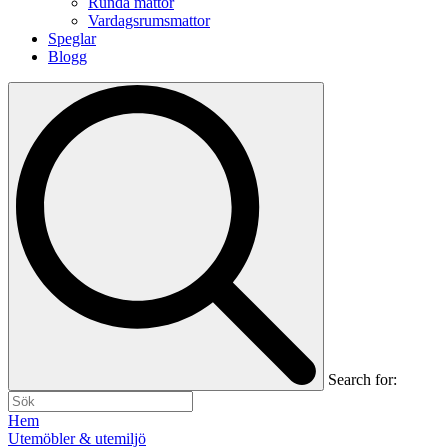
Runda mattor
Vardagsrumsmattor
Speglar
Blogg
Search for:
Hem
Utemöbler & utemiljö