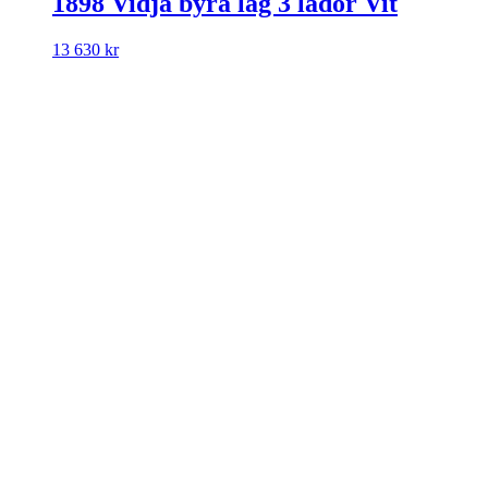
1898 Vidja byrå låg 3 lådor Vit
13 630
kr