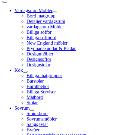
Vardagsrum Möbler
Bord matgrupp
Detaljer vardagsrum
vardagsrum Möbler
Billiga soffor
Billiga soffbord
New England möbler
Prydnadskuddar & Plädar
Designmöbler
Designsoffor
Designstolar
Kök
Billiga matgrupper
Barstolar
Bartillbehör
Billiga Serviser
Matbord
Stolar
Sovrum
Sminkbord
Sovrumsmöbler
Sänggavlar
Byråer