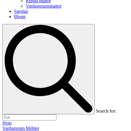
Runda mattor
Vardagsrumsmattor
Speglar
Blogg
Search for:
Hem
Vardagsrum Möbler