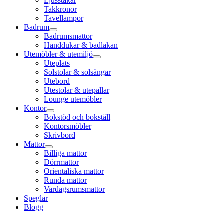
Ljusstakar
Takkronor
Tavellampor
Badrum
Badrumsmattor
Handdukar & badlakan
Utemöbler & utemiljö
Uteplats
Solstolar & solsängar
Utebord
Utestolar & utepallar
Lounge utemöbler
Kontor
Bokstöd och bokställ
Kontorsmöbler
Skrivbord
Mattor
Billiga mattor
Dörrmattor
Orientaliska mattor
Runda mattor
Vardagsrumsmattor
Speglar
Blogg