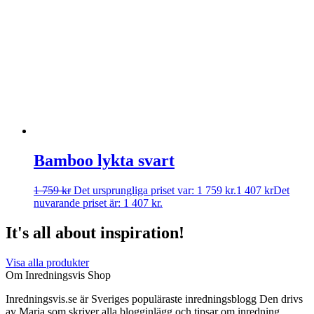
Bamboo lykta svart
1 759
kr
Det ursprungliga priset var: 1 759 kr.
1 407
kr
Det
nuvarande priset är: 1 407 kr.
It's all about inspiration!
Visa alla produkter
Om Inredningsvis Shop
Inredningsvis.se är Sveriges populäraste inredningsblogg Den drivs
av Maria som skriver alla blogginlägg och tipsar om inredning.