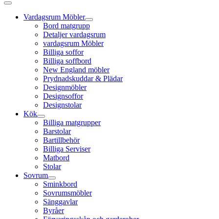
Vardagsrum Möbler
Bord matgrupp
Detaljer vardagsrum
vardagsrum Möbler
Billiga soffor
Billiga soffbord
New England möbler
Prydnadskuddar & Plädar
Designmöbler
Designsoffor
Designstolar
Kök
Billiga matgrupper
Barstolar
Bartillbehör
Billiga Serviser
Matbord
Stolar
Sovrum
Sminkbord
Sovrumsmöbler
Sänggavlar
Byråer