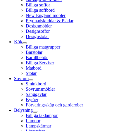
Billiga soffor
Billiga soffbord
New England möbler
Prydnadskuddar & Plädar
Designmöbler
Designsoffor
Designstolar
Kök
Billiga matgrupper
Barstolar
Bartillbehör
Billiga Serviser
Matbord
Stolar
Sovrum
Sminkbord
Sovrumsmöbler
Sänggavlar
Byråer
Förvaringsskåp och garderober
Belysning
Billiga taklampor
Lampor
Lampskärmar