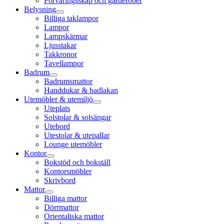
Förvaringsskåp och garderober
Belysning
Billiga taklampor
Lampor
Lampskärmar
Ljusstakar
Takkronor
Tavellampor
Badrum
Badrumsmattor
Handdukar & badlakan
Utemöbler & utemiljö
Uteplats
Solstolar & solsängar
Utebord
Utestolar & utepallar
Lounge utemöbler
Kontor
Bokstöd och bokställ
Kontorsmöbler
Skrivbord
Mattor
Billiga mattor
Dörrmattor
Orientaliska mattor