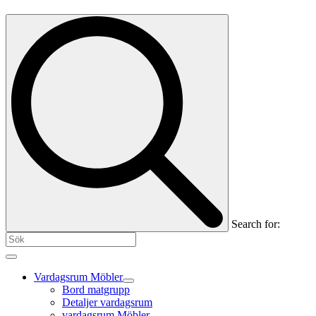
Search for:
Vardagsrum Möbler
Bord matgrupp
Detaljer vardagsrum
vardagsrum Möbler