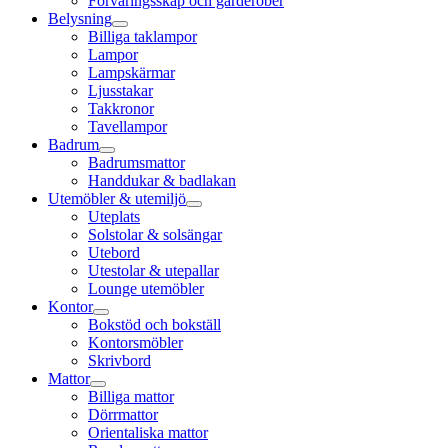
Förvaringsskåp och garderober
Belysning
Billiga taklampor
Lampor
Lampskärmar
Ljusstakar
Takkronor
Tavellampor
Badrum
Badrumsmattor
Handdukar & badlakan
Utemöbler & utemiljö
Uteplats
Solstolar & solsängar
Utebord
Utestolar & utepallar
Lounge utemöbler
Kontor
Bokstöd och bokställ
Kontorsmöbler
Skrivbord
Mattor
Billiga mattor
Dörrmattor
Orientaliska mattor