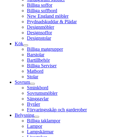
Billiga soffor
Billiga soffbord
New England möbler
Prydnadskuddar & Plädar
Designmöbler
Designsoffor
Designstolar
Kök
Billiga matgrupper
Barstolar
Bartillbehör
Billiga Serviser
Matbord
Stolar
Sovrum
Sminkbord
Sovrumsmöbler
Sänggavlar
Byråer
Förvaringsskåp och garderober
Belysning
Billiga taklampor
Lampor
Lampskärmar