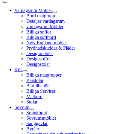
Vardagsrum Möbler
Bord matgrupp
Detaljer vardagsrum
vardagsrum Möbler
Billiga soffor
Billiga soffbord
New England möbler
Prydnadskuddar & Plädar
Designmöbler
Designsoffor
Designstolar
Kök
Billiga matgrupper
Barstolar
Bartillbehör
Billiga Serviser
Matbord
Stolar
Sovrum
Sminkbord
Sovrumsmöbler
Sänggavlar
Byråer