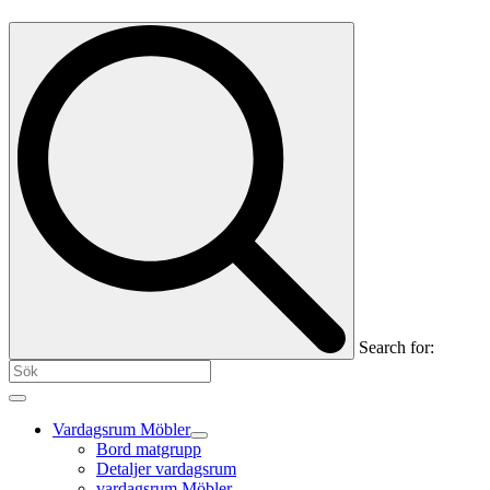
Search for:
Vardagsrum Möbler
Bord matgrupp
Detaljer vardagsrum
vardagsrum Möbler