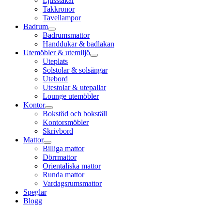
Ljusstakar
Takkronor
Tavellampor
Badrum
Badrumsmattor
Handdukar & badlakan
Utemöbler & utemiljö
Uteplats
Solstolar & solsängar
Utebord
Utestolar & utepallar
Lounge utemöbler
Kontor
Bokstöd och bokställ
Kontorsmöbler
Skrivbord
Mattor
Billiga mattor
Dörrmattor
Orientaliska mattor
Runda mattor
Vardagsrumsmattor
Speglar
Blogg