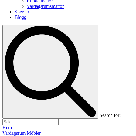
Runda mattor
Vardagsrumsmattor
Speglar
Blogg
Search for:
Hem
Vardagsrum Möbler