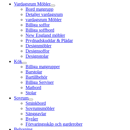
Vardagsrum Möbler
Bord matgrupp
Detaljer vardagsrum
vardagsrum Möbler
Billiga soffor
Billiga soffbord
New England möbler
Prydnadskuddar & Plädar
Designmöbler
Designsoffor
Designstolar
Kök
Billiga matgrupper
Barstolar
Bartillbehör
Billiga Serviser
Matbord
Stolar
Sovrum
Sminkbord
Sovrumsmöbler
Sänggavlar
Byråer
Förvaringsskåp och garderober
Belysning