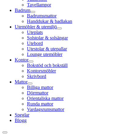
Tavellampor
Badrum
Badrumsmattor
Handdukar & badlakan
Utemöbler & utemiljö
Uteplats
Solstolar & solsängar
Utebord
Utestolar & utepallar
Lounge utemöbler
Kontor
Bokstöd och bokställ
Kontorsmöbler
Skrivbord
Mattor
Billiga mattor
Dörrmattor
Orientaliska mattor
Runda mattor
Vardagsrumsmattor
Speglar
Blogg