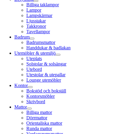
Billiga taklampor
Lampor
Lampskärmar
Ljusstakar
Takkronor
Tavellampor
Badrum
Badrumsmattor
Handdukar & badlakan
Utemöbler & utemiljö
Uteplats
Solstolar & solsängar
Utebord
Utestolar & utepallar
Lounge utemöbler
Kontor
Bokstöd och bokställ
Kontorsmöbler
Skrivbord
Mattor
Billiga mattor
Dörrmattor
Orientaliska mattor
Runda mattor
Vardagsrumsmattor