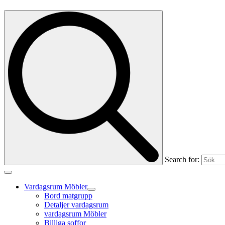
Search for:
Vardagsrum Möbler
Bord matgrupp
Detaljer vardagsrum
vardagsrum Möbler
Billiga soffor