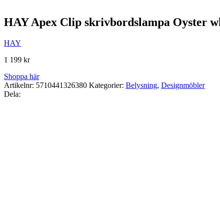
HAY Apex Clip skrivbordslampa Oyster w
HAY
1 199
kr
Shoppa här
Artikelnr:
5710441326380
Kategorier:
Belysning
,
Designmöbler
Dela: