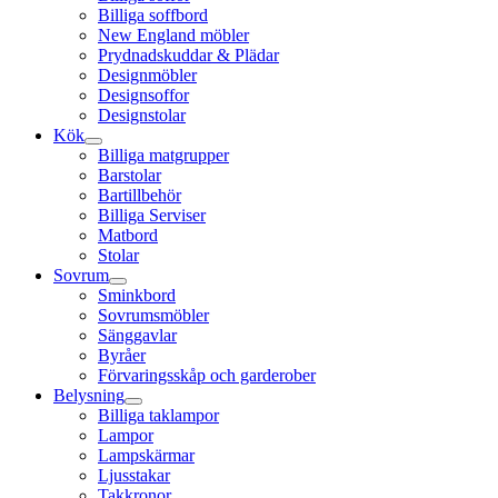
Billiga soffbord
New England möbler
Prydnadskuddar & Plädar
Designmöbler
Designsoffor
Designstolar
Kök
Billiga matgrupper
Barstolar
Bartillbehör
Billiga Serviser
Matbord
Stolar
Sovrum
Sminkbord
Sovrumsmöbler
Sänggavlar
Byråer
Förvaringsskåp och garderober
Belysning
Billiga taklampor
Lampor
Lampskärmar
Ljusstakar
Takkronor