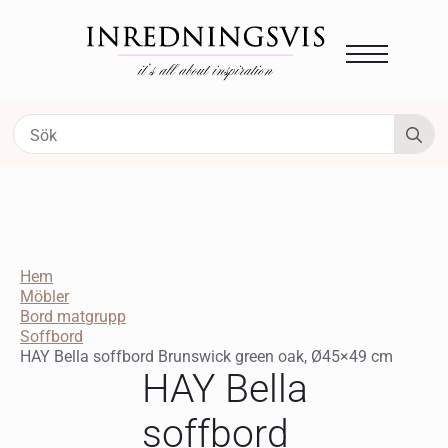
S
fo
Hem
Möbler
Bord matgrupp
Soffbord
HAY Bella soffbord Brunswick green oak, Ø45×49 cm
HAY Bella
soffbord