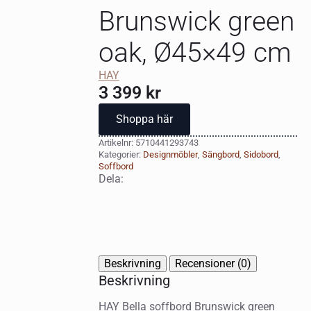
Brunswick green
oak, Ø45×49 cm
HAY
3 399
kr
Shoppa här
Artikelnr:
5710441293743
Kategorier:
Designmöbler
,
Sängbord
,
Sidobord
,
Soffbord
Dela:
Beskrivning
Recensioner (0)
Beskrivning
HAY Bella soffbord Brunswick green