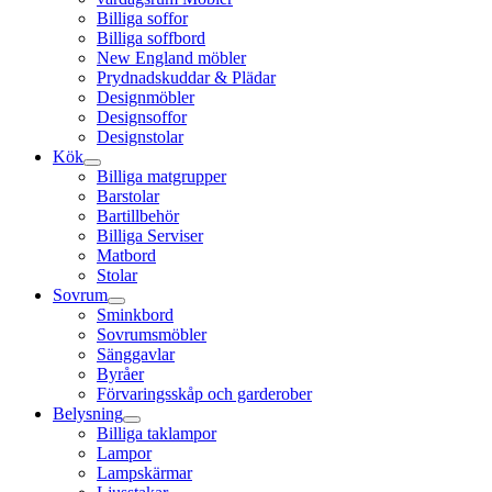
Billiga soffor
Billiga soffbord
New England möbler
Prydnadskuddar & Plädar
Designmöbler
Designsoffor
Designstolar
Kök
Billiga matgrupper
Barstolar
Bartillbehör
Billiga Serviser
Matbord
Stolar
Sovrum
Sminkbord
Sovrumsmöbler
Sänggavlar
Byråer
Förvaringsskåp och garderober
Belysning
Billiga taklampor
Lampor
Lampskärmar