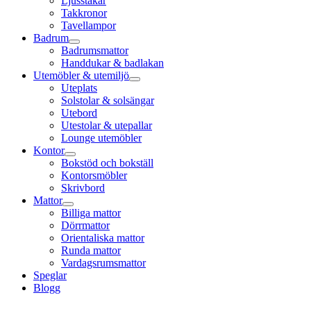
Ljusstakar
Takkronor
Tavellampor
Badrum
Badrumsmattor
Handdukar & badlakan
Utemöbler & utemiljö
Uteplats
Solstolar & solsängar
Utebord
Utestolar & utepallar
Lounge utemöbler
Kontor
Bokstöd och bokställ
Kontorsmöbler
Skrivbord
Mattor
Billiga mattor
Dörrmattor
Orientaliska mattor
Runda mattor
Vardagsrumsmattor
Speglar
Blogg