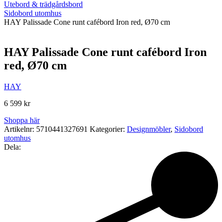
Utebord & trädgårdsbord
Sidobord utomhus
HAY Palissade Cone runt cafébord Iron red, Ø70 cm
HAY Palissade Cone runt cafébord Iron
red, Ø70 cm
HAY
6 599
kr
Shoppa här
Artikelnr:
5710441327691
Kategorier:
Designmöbler
,
Sidobord
utomhus
Dela: