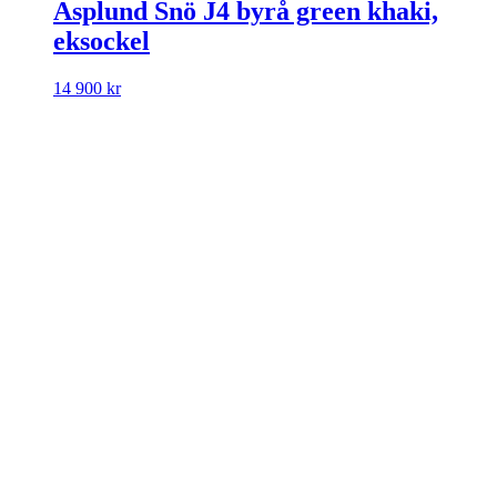
Asplund Snö J4 byrå green khaki,
eksockel
14 900
kr