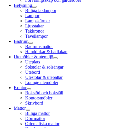
Förvaringsskåp och garderober
Belysning
Billiga taklampor
Lampor
Lampskärmar
Ljusstakar
Takkronor
Tavellampor
Badrum
Badrumsmattor
Handdukar & badlakan
Utemöbler & utemiljö
Uteplats
Solstolar & solsängar
Utebord
Utestolar & utepallar
Lounge utemöbler
Kontor
Bokstöd och bokställ
Kontorsmöbler
Skrivbord
Mattor
Billiga mattor
Dörrmattor
Orientaliska mattor