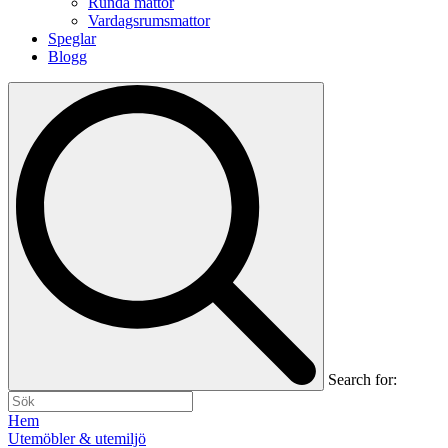
Runda mattor
Vardagsrumsmattor
Speglar
Blogg
Search for:
Hem
Utemöbler & utemiljö