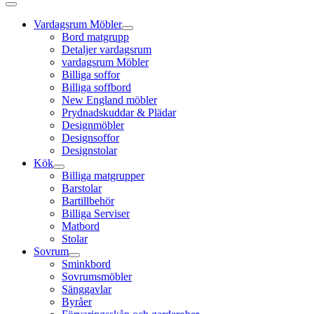
Vardagsrum Möbler
Bord matgrupp
Detaljer vardagsrum
vardagsrum Möbler
Billiga soffor
Billiga soffbord
New England möbler
Prydnadskuddar & Plädar
Designmöbler
Designsoffor
Designstolar
Kök
Billiga matgrupper
Barstolar
Bartillbehör
Billiga Serviser
Matbord
Stolar
Sovrum
Sminkbord
Sovrumsmöbler
Sänggavlar
Byråer