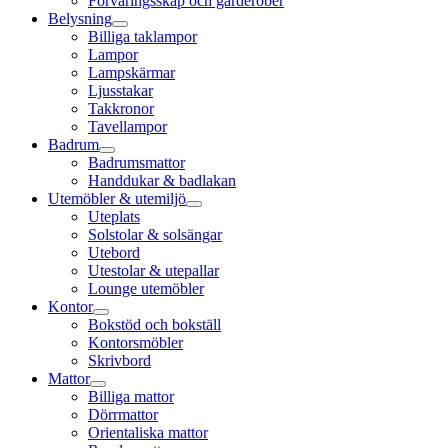
Förvaringsskåp och garderober
Belysning
Billiga taklampor
Lampor
Lampskärmar
Ljusstakar
Takkronor
Tavellampor
Badrum
Badrumsmattor
Handdukar & badlakan
Utemöbler & utemiljö
Uteplats
Solstolar & solsängar
Utebord
Utestolar & utepallar
Lounge utemöbler
Kontor
Bokstöd och bokställ
Kontorsmöbler
Skrivbord
Mattor
Billiga mattor
Dörrmattor
Orientaliska mattor