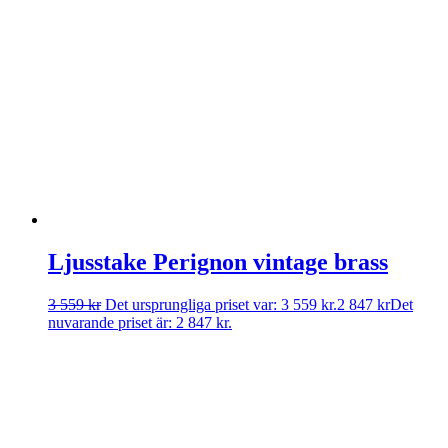
Ljusstake Perignon vintage brass
3 559
kr
Det ursprungliga priset var: 3 559 kr.
2 847
kr
Det
nuvarande priset är: 2 847 kr.