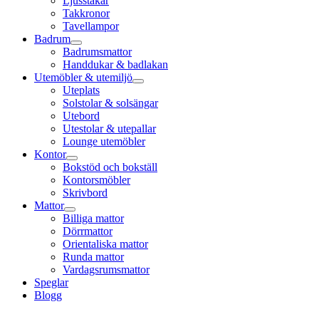
Ljusstakar
Takkronor
Tavellampor
Badrum
Badrumsmattor
Handdukar & badlakan
Utemöbler & utemiljö
Uteplats
Solstolar & solsängar
Utebord
Utestolar & utepallar
Lounge utemöbler
Kontor
Bokstöd och bokställ
Kontorsmöbler
Skrivbord
Mattor
Billiga mattor
Dörrmattor
Orientaliska mattor
Runda mattor
Vardagsrumsmattor
Speglar
Blogg