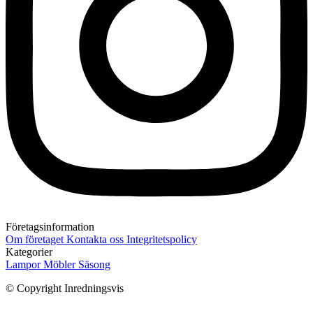
Företagsinformation
Om företaget
Kontakta oss
Integritetspolicy
Kategorier
Lampor
Möbler
Säsong
© Copyright Inredningsvis