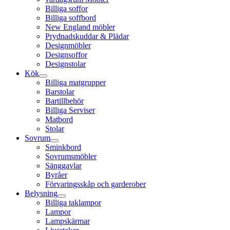
Billiga soffor
Billiga soffbord
New England möbler
Prydnadskuddar & Plädar
Designmöbler
Designsoffor
Designstolar
Kök
Billiga matgrupper
Barstolar
Bartillbehör
Billiga Serviser
Matbord
Stolar
Sovrum
Sminkbord
Sovrumsmöbler
Sänggavlar
Byråer
Förvaringsskåp och garderober
Belysning
Billiga taklampor
Lampor
Lampskärmar