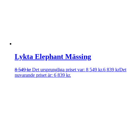
Lykta Elephant Mässing
8 549
kr
Det ursprungliga priset var: 8 549 kr.
6 839
kr
Det
nuvarande priset är: 6 839 kr.