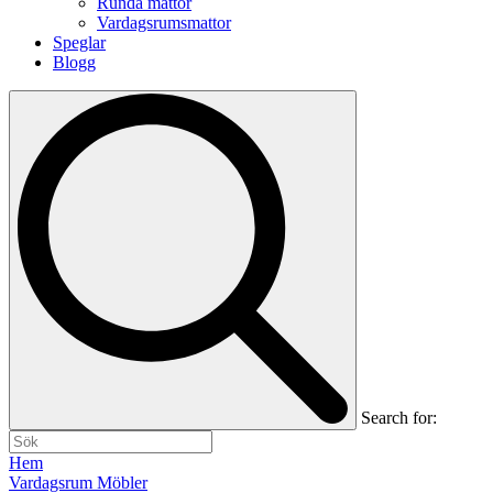
Runda mattor
Vardagsrumsmattor
Speglar
Blogg
Search for:
Hem
Vardagsrum Möbler