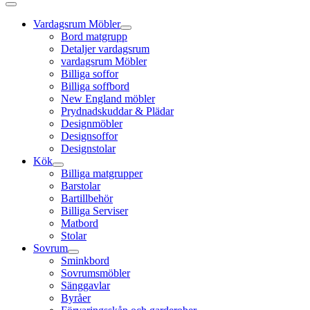
Vardagsrum Möbler
Bord matgrupp
Detaljer vardagsrum
vardagsrum Möbler
Billiga soffor
Billiga soffbord
New England möbler
Prydnadskuddar & Plädar
Designmöbler
Designsoffor
Designstolar
Kök
Billiga matgrupper
Barstolar
Bartillbehör
Billiga Serviser
Matbord
Stolar
Sovrum
Sminkbord
Sovrumsmöbler
Sänggavlar
Byråer